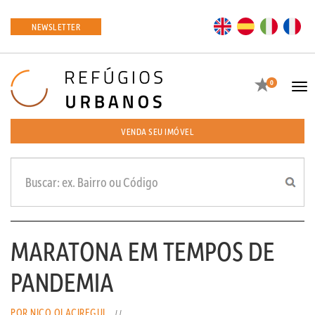
EN
ES
IT
FR
NEWSLETTER
Favoritos
0
Tog
navi
VENDA SEU IMÓVEL
MARATONA EM TEMPOS DE
PANDEMIA
POR NICO OLACIREGUI
//