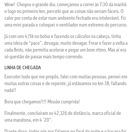
Wow! Chegou o grande dia: começamos a correr às 7:30 da manhã
e logo no primeiro km, percebi que as coisas não seriam fáceis. O
calor por conta de estar num ambiente fechado era intolerável. Fiz
uma mini parada e coloquei o ventilador num extremo do percurso.
Já com uns 4/5k no bolso e fazendo os cálculos na cabeça, tinha
uma ideia de “pace”, devagar, muito devagar. Frear e fazer a volta a
cada 8mts, não permitia acelerar e pegar um bom ritmo. Mas aí era
só questão de passar mais tempo correndo.
LINHA DE CHEGADA
Executei tudo que me propôs, falei com muitas pessoas, pensei em
muitas outras coisas e de repente, já estávamos no km 38, faltando
nada!!
Bora que chegamos!!!! Missão cumprida!
Finalmente, concluíram os 42,126 de distância, marca oficial de
uma maratona, em 4 ’20”.
Diante disso, todos nós nos falamos no final da noite e o bacana foi