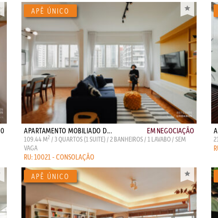
00
APARTAMENTO MOBILIADO D...
EM NEGOCIAÇÃO
A
2
109.44 M
/ 3 QUARTOS (1 SUITE) / 2 BANHEIROS / 1 LAVABO / SEM
2
VAGA
R
RU: 10021 - CONSOLAÇÃO