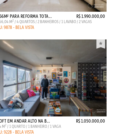
66M² PARA REFORMA TOTA...
R$ 1.990.000,00
2
66,04 M
/ 4 QUARTOS / 2 BANHEIROS / 1 LAVABO / 2 VAGAS
U: 9878 - BELA VISTA
OFT EM ANDAR ALTO NA B...
R$ 1.050.000,00
2
4 M
/ 1 QUARTO / 1 BANHEIRO / 1 VAGA
U: 9228 - BELA VISTA