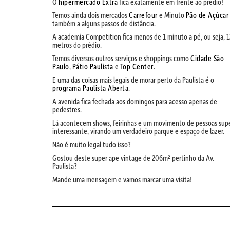
O
hipermercado Extra
fica exatamente em frente ao prédio!
Temos ainda dois mercados
Carrefour
e Minuto
Pão de Açúcar
também a alguns passos de distância.
A academia Competition fica menos de 1 minuto a pé, ou seja, 
metros do prédio.
Temos diversos outros serviços e shoppings como
Cidade São
Paulo
,
Pátio Paulista
e
Top Center
.
E uma das coisas mais legais de morar perto da Paulista é o
programa Paulista Aberta
.
A avenida fica fechada aos domingos para acesso apenas de
pedestres.
Lá acontecem shows, feirinhas e um movimento de pessoas sup
interessante, virando um verdadeiro parque e espaço de lazer.
Não é muito legal tudo isso?
Gostou deste super ape vintage de 206m² pertinho da Av.
Paulista?
Mande uma mensagem e vamos marcar uma visita!