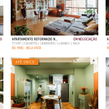
ÃO
APARTAMENTO REFORMADO N...
EM NEGOCIAÇÃO
A
2
77.9 M
/ 2 QUARTOS / 1 BANHEIRO / 1 LAVABO / 1 VAGA
1
RU: 9981 - BELA VISTA
R