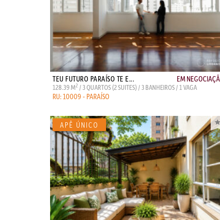
TEU FUTURO PARAÍSO TE E...
EM NEGOCIAÇ
2
128.39 M
/ 3 QUARTOS (2 SUITES) / 3 BANHEIROS / 1 VAGA
RU: 10009 - PARAÍSO