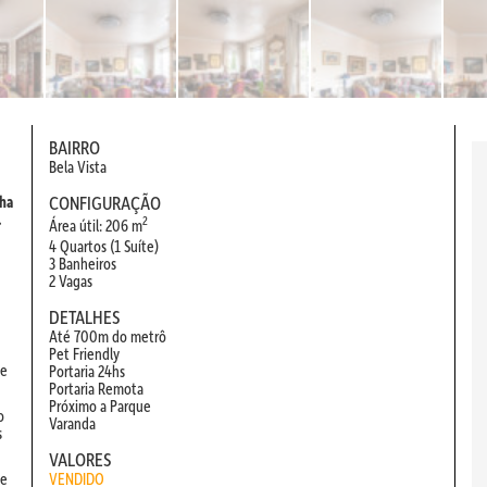
BAIRRO
Bela Vista
nha
CONFIGURAÇÃO
.
2
Área útil: 206 m
4 Quartos (1 Suíte)
3 Banheiros
2 Vagas
DETALHES
Até 700m do metrô
Pet Friendly
ve
Portaria 24hs
Portaria Remota
Próximo a Parque
o
Varanda
s
VALORES
 e
VENDIDO