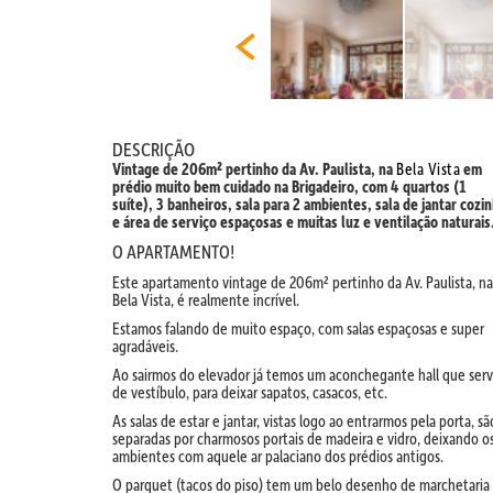
DESCRIÇÃO
Vintage de 206m² pertinho da Av. Paulista, na
Bela Vista
em
prédio muito bem cuidado na Brigadeiro, com 4 quartos (1
suíte), 3 banheiros, sala para 2 ambientes, sala de jantar cozi
e área de serviço espaçosas e muitas luz e ventilação naturais
O APARTAMENTO!
Este apartamento vintage de 206m² pertinho da Av. Paulista, na
Bela Vista, é realmente incrível.
Estamos falando de muito espaço, com salas espaçosas e super
agradáveis.
Ao sairmos do elevador já temos um aconchegante hall que ser
de vestíbulo, para deixar sapatos, casacos, etc.
As salas de estar e jantar, vistas logo ao entrarmos pela porta, sã
separadas por charmosos portais de madeira e vidro, deixando o
ambientes com aquele ar palaciano dos prédios antigos.
O parquet (tacos do piso) tem um belo desenho de marchetaria