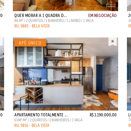
00
QUER MORAR A 1 QUADRA D...
EM NEGOCIAÇÃO
2
2
86 M
/ 2 QUARTOS / 1 BANHEIRO / 1 LAVABO / 1 VAGA
2
RU: 9885 - BELA VISTA
R
00
APARTAMENTO TOTALMENTE ...
R$ 1.190.000,00
L
2
65M² M
/ 2 QUARTOS / 2 BANHEIROS / 1 VAGA
7
RU: 9816 - BELA VISTA
R