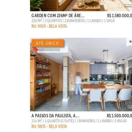
GARDEN COM 226M² DE ÁRE...
R$ 1.580.000,
2
226 M
/ 3 QUARTOS / 2 BANHEIROS / 1 LAVABO / 1 VAGA
RU: 9919 - BELA VISTA
A PASSOS DA PAULISTA, A...
R$ 1.500.000,
2
114 M
/ 1 QUARTO (1 SUITE) / 1 BANHEIRO / 1 LAVABO / 2 VAGAS
RU: 9835 - BELA VISTA