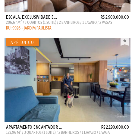
ESCALA, EXCLUSIVIDADE E...
R$ 2.900.000,00
2
206,67 M
/ 3 QUARTOS (1 SUITE) / 2 BANHEIROS / 1 LAVABO / 2 VAGAS
RU: 9926 - JARDIM PAULISTA
APARTAMENTO ENCANTADOR ...
R$ 2.190.000,00
2
127,96 M
/ 3 QUARTOS (1 SUITE) / 2 BANHEIROS / 1 LAVABO / 1 VAGA