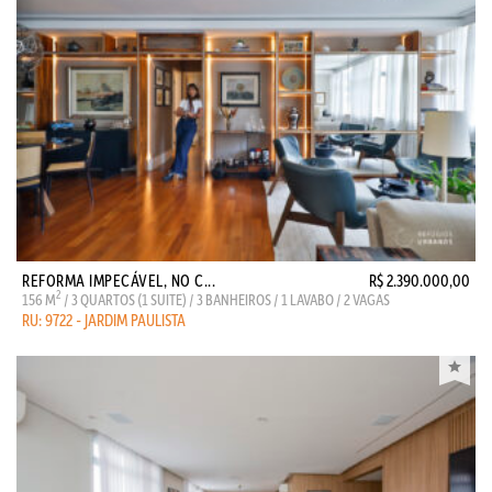
REFORMA IMPECÁVEL, NO C...
R$ 2.390.000,00
2
156 M
/ 3 QUARTOS (1 SUITE) / 3 BANHEIROS / 1 LAVABO / 2 VAGAS
RU: 9722 - JARDIM PAULISTA