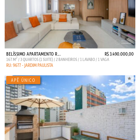
BELÍSSIMO APARTAMENTO R...
R$ 3.490.000,00
2
167 M
/ 3 QUARTOS (1 SUITE) / 2 BANHEIROS / 1 LAVABO / 1 VAGA
RU: 9677 - JARDIM PAULISTA