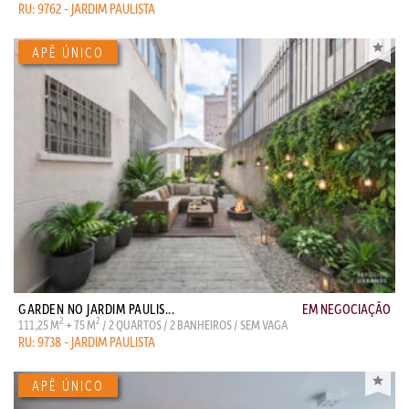
RU: 9762 - JARDIM PAULISTA
GARDEN NO JARDIM PAULIS...
EM NEGOCIAÇÃO
2
2
111,25 M
+ 75 M
/ 2 QUARTOS / 2 BANHEIROS / SEM VAGA
RU: 9738 - JARDIM PAULISTA