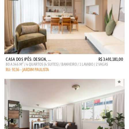
CASA DOS IPÊS: DESIGN, ...
R$ 3.491.181,00
2
80 A 346 M
/ 4 QUARTOS (4 SUITES) / BANHEIRO / 1 LAVABO / 2 VAGAS
RU: 9136 - JARDIM PAULISTA