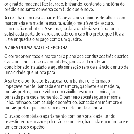
original de madeira? Restaurado, brilhando, contando a história do
prédio enquanto conversa com tudo que é novo.
A cozinha é um caso à parte. Planejada nos mínimos detalhes, com
marcenaria em madeira escura, azulejo metrô verde escuro,
iluminação embutida. A separação da lavanderia se dá por uma
sofisticada porta de vidro canelado com caixilho preto, que filtra a
luz e enquadra o espaço como um quadro.
A ÁREA ÍNTIMA NÃO DECEPCIONA.
O corredor em taco e marcenaria planejada conduz aos três quartos.
Cada um com armários embutidos, janelas antirruído, ar-
condicionado instalado e aquela sensação rara de silêncio dentro de
uma cidade que nunca para.
A suíte é o ponto alto. Espaçosa, com banheiro reformado
impecavelmente: bancada em mármore, gabinete em madeira,
metais pretos, box de vidro com caixilho escuro e iluminação
pensada para cada momento. O banheiro social segue a mesma
linha: refinado, com azulejo geométrico, bancada em mármore e
metais pretos que amarram o décor de ponta a ponta.
O lavabo completa o apartamento com personalidade, tendo
revestimento em azulejo hidráulico no piso, bancada em mármore e
um generoso espelho.