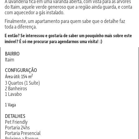
A lavanderia fica em uma varanda aberta, com vista para as árvores
do Itaim, aquele verde generoso que a região ainda guarda, e conta
com aquecedor a gás instalado.
Finalmente, um apartamento para quem sabe que o detalhe faz
toda a diferença.
E então? Se interessou e gostaria de saber um pouquinho mais sobre este
imóvel? É só me procurar para agendarmos uma visita! :)
BAIRRO
Itaim
CONFIGURAÇÃO
2
Área útil: 154 m
3 Quartos (1 Suíte)
2 Banheiros
1 Lavabo
1 Vaga
DETALHES
Pet Friendly
Portaria 24hs
Portaria Presencial
Próximo a Parque