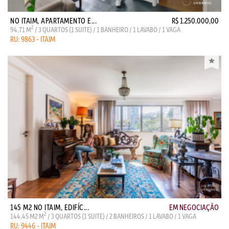
NO ITAIM, APARTAMENTO E...
R$ 1.250.000,00
2
94,71 M
/ 3 QUARTOS (1 SUITE) / 1 BANHEIRO / 1 LAVABO / 1 VAGA
RU: 9863 - ITAIM
145 M2 NO ITAIM, EDIFÍC...
EM NEGOCIAÇÃO
2
144,45 M2 M
/ 3 QUARTOS (1 SUITE) / 2 BANHEIROS / 1 LAVABO / 1 VAGA
RU: 9446 - ITAIM