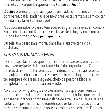
bicicleta do Parque Ibirapuera e do
?
Parque do Povo
O
oferece uma localização privilegiada, com ótimo comércio
bairro
com bares, cafés, padarias e os melhores restaurantes, e sem contar
que dá para fazer tudinho a pé!
A poucos minutos, o bairro tem acesso às grandes avenidas, como a
Faria Lima, Juscelino Kubitschek e a Nove De Julho, assim como o
Clube Pinheiros e o
.
Shopping Iguatemi
Ou seja, um bairro para morar, trabalhar e aproveitar a vida
paulistana!
REFORMA TOTAL. ALMA INTACTA.
Existem apartamentos que foram reformados, e existem os que
foram
. Este, no Itaim Bibi, é do segundo tipo. Cada
reimaginados
decisão da reforma foi tomada com intenção, do piso ao teto, da
hidráulica e elétrica ao decor. E o resultado é um lugar que parece
ter sempre sido assim: elegante, cheio de personalidade, e
completamente pronto para ser vivido.
Ao entrar, o living abraça. São três ambientes que convivem com
generosidade: sala de estar com iluminação em trilho, que recorta
as paredes brancas como uma galeria de arte, sala de TV, e a sala de
jantar com piso hidráulico geométrico, que faz a transição para a
cozinha com uma graça que poucos projetos conseguem. E o taco