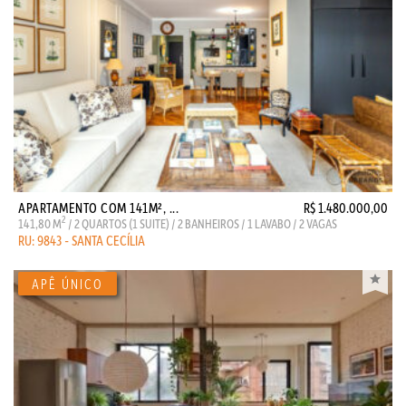
APARTAMENTO COM 141M², ...
R$ 1.480.000,00
2
141,80 M
/ 2 QUARTOS (1 SUITE) / 2 BANHEIROS / 1 LAVABO / 2 VAGAS
RU: 9843 - SANTA CECÍLIA