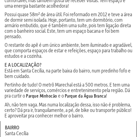
confortável, mas também gosta de receber visitas. Tem espaço e
uma energia bastante acolhedora!
Possui quase 58m² de área útil. Foi reformado em 2012 e teve a área
de dormir semi isolada. Hoje, portanto, tem um dormitório, com
armário embutido, que é também uma suíte, pois tem ligação direta
com o banheiro social. Este, tem um espaço bacana e foi bem
pensado.
O restante do apê é um único ambiente, bem iluminado e agradável,
que comporta espaços de estar e refeições, espaço para trabalho ou
estudos e a cozinha.
E A LOCALIZAÇÃO?
Está em Santa Cecília, na parte baixa do bairro, num predinho fofo e
bem cuidado.
Pertinho de tudo! O metrô Marechal está a 500 metros. E tem uma
variedade de serviços, comércios e entretenimento pela região. Dá
pra curtir o
e o
!
Parque Minhocão
Parque da Água Branca
Ah, não tem vaga. Mas numa localização dessa, isso não é problema,
certo? Dá pra ir, tranquilamente, a pé, de bike ou transporte público!
E aproveitar pra conhecer melhor o bairro.
BAIRRO
Santa Cecília