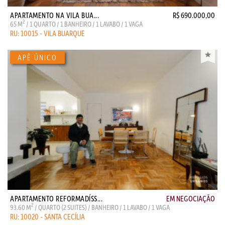
APARTAMENTO NA VILA BUA...
R$ 690.000,00
2
65 M
/ 1 QUARTO / 1 BANHEIRO / 1 LAVABO / 1 VAGA
RU: 10015 - VILA BUARQUE
APARTAMENTO REFORMADÍSS...
EM NEGOCIAÇÃO
2
93.60 M
/ QUARTO (2 SUITES) / BANHEIRO / 1 LAVABO / 1 VAGA
RU: 10020 - SANTA CECÍLIA