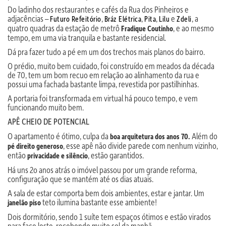
Do ladinho dos restaurantes e cafés da Rua dos Pinheiros e
adjacências –
,
,
,
e
, a
Futuro Refeitório
Bráz Elétrica
Pita
Lilu
Zdeli
quatro quadras da estação de metrô
, e ao mesmo
Fradique Coutinho
tempo, em uma via tranquila e bastante residencial.
Dá pra fazer tudo a pé em um dos trechos mais planos do bairro.
O prédio, muito bem cuidado, foi construído em meados da década
de 70, tem um bom recuo em relação ao alinhamento da rua e
possui uma fachada bastante limpa, revestida por pastilhinhas.
A portaria foi transformada em virtual há pouco tempo, e vem
funcionando muito bem.
APÊ CHEIO DE POTENCIAL
O apartamento é ótimo, culpa da
Além do
boa arquitetura dos anos 70.
, esse apê não divide parede com nenhum vizinho,
pé direito generoso
então
, estão garantidos.
privacidade e silêncio
Há uns 2o anos atrás o imóvel passou por um grande reforma,
configuração que se mantém até os dias atuais.
A sala de estar comporta bem dois ambientes, estar e jantar. Um
teto ilumina bastante esse ambiente!
janelão piso
Dois dormitório, sendo 1 suíte tem espaços ótimos e estão virados
para face leste, recebendo muito sol da manhã.