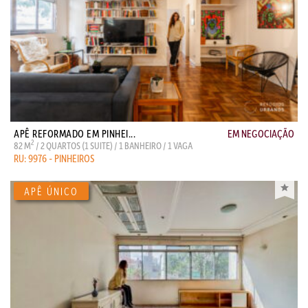
APÊ REFORMADO EM PINHEI...
EM NEGOCIAÇÃO
2
82 M
/ 2 QUARTOS (1 SUITE) / 1 BANHEIRO / 1 VAGA
RU: 9976 - PINHEIROS