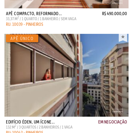
APÊ COMPACTO, REFORMADO...
R$ 490.000,00
2
33,37 M
/ 1 QUARTO / 1 BANHEIRO / SEM VAGA
RU: 10039 - PINHEIROS
EDIFÍCIO ÉDEN, UM ÍCONE...
EM NEGOCIAÇÃO
2
132 M
/ 3 QUARTOS / 2 BANHEIROS / 1 VAGA
RU: 10042 - PINHEIROS