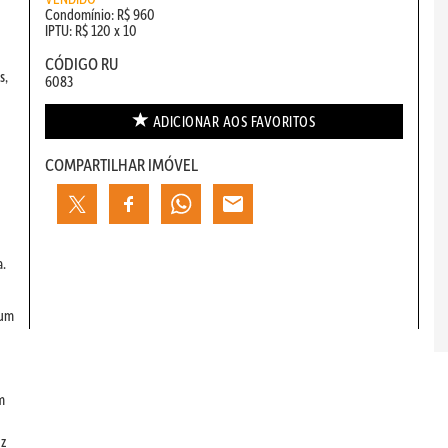
Condomínio: R$ 960
IPTU: R$ 120 x 10
CÓDIGO RU
s,
6083
ADICIONAR AOS
FAVORITOS
COMPARTILHAR IMÓVEL
a.
 um
m
uz