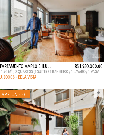
PARTAMENTO AMPLO E ILU...
R$ 1.980.000,00
2
11,76 M
/ 2 QUARTOS (1 SUITE) / 1 BANHEIRO / 1 LAVABO / 1 VAGA
U: 10008 - BELA VISTA