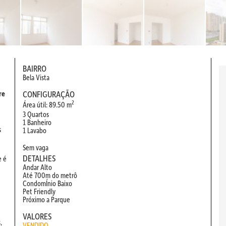
BAIRRO
Bela Vista
re
CONFIGURAÇÃO
2
Área útil: 89.50 m
3 Quartos
1 Banheiro
s
1 Lavabo
Sem vaga
DETALHES
e é
Andar Alto
Até 700m do metrô
CondomÍnio Baixo
Pet Friendly
Próximo a Parque
VALORES
,
VENDIDO