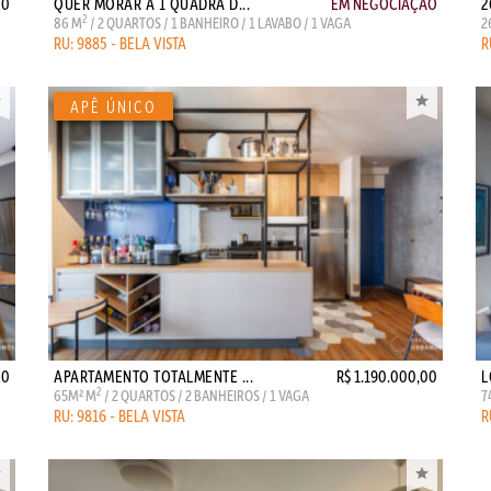
00
QUER MORAR A 1 QUADRA D...
EM NEGOCIAÇÃO
2
2
86 M
/ 2 QUARTOS / 1 BANHEIRO / 1 LAVABO / 1 VAGA
2
RU: 9885 - BELA VISTA
R
00
APARTAMENTO TOTALMENTE ...
R$ 1.190.000,00
L
2
65M² M
/ 2 QUARTOS / 2 BANHEIROS / 1 VAGA
7
RU: 9816 - BELA VISTA
R