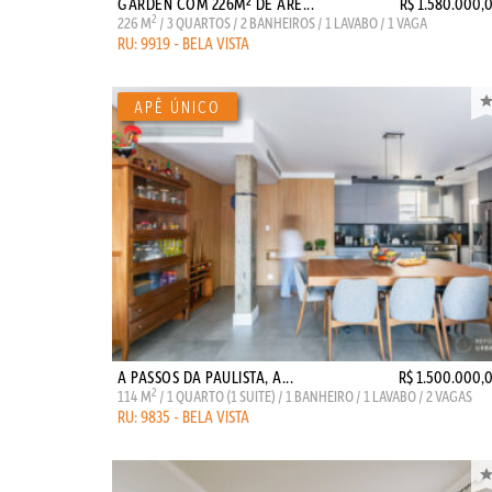
GARDEN COM 226M² DE ÁRE...
R$ 1.580.000,
2
226 M
/ 3 QUARTOS / 2 BANHEIROS / 1 LAVABO / 1 VAGA
RU: 9919 - BELA VISTA
A PASSOS DA PAULISTA, A...
R$ 1.500.000,
2
114 M
/ 1 QUARTO (1 SUITE) / 1 BANHEIRO / 1 LAVABO / 2 VAGAS
RU: 9835 - BELA VISTA