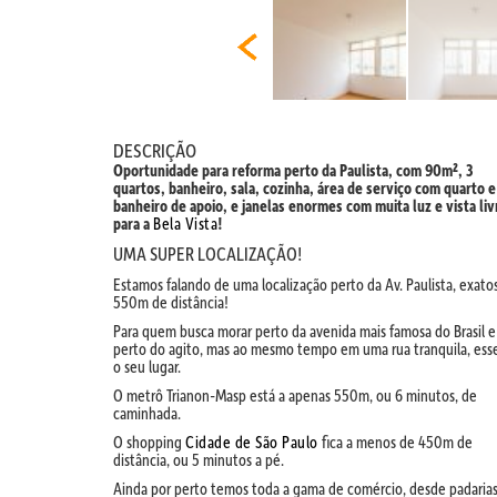
DESCRIÇÃO
Oportunidade para reforma perto da Paulista, com 90m², 3
quartos, banheiro, sala, cozinha, área de serviço com quarto e
banheiro de apoio, e janelas enormes com muita luz e vista liv
para a
Bela Vista
!
UMA SUPER LOCALIZAÇÃO!
Estamos falando de uma localização perto da Av. Paulista, exato
550m de distância!
Para quem busca morar perto da avenida mais famosa do Brasil e
perto do agito, mas ao mesmo tempo em uma rua tranquila, ess
o seu lugar.
O metrô Trianon-Masp está a apenas 550m, ou 6 minutos, de
caminhada.
O shopping
Cidade de São Paulo
fica a menos de 450m de
distância, ou 5 minutos a pé.
Ainda por perto temos toda a gama de comércio, desde padarias