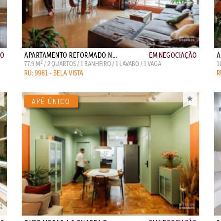
ÃO
APARTAMENTO REFORMADO N...
EM NEGOCIAÇÃO
A
2
77.9 M
/ 2 QUARTOS / 1 BANHEIRO / 1 LAVABO / 1 VAGA
1
RU: 9981 - BELA VISTA
R