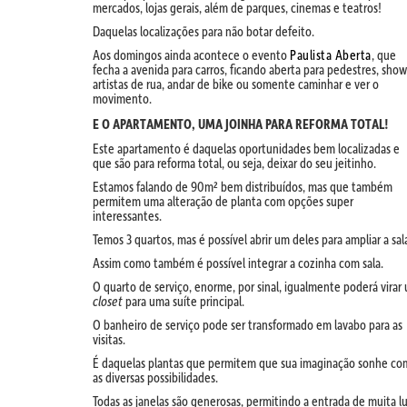
mercados, lojas gerais, além de parques, cinemas e teatros!
Daquelas localizações para não botar defeito.
Aos domingos ainda acontece o evento
Paulista Aberta
, que
fecha a avenida para carros, ficando aberta para pedestres, show
artistas de rua, andar de bike ou somente caminhar e ver o
movimento.
E O APARTAMENTO, UMA JOINHA PARA REFORMA TOTAL!
Este apartamento é daquelas oportunidades bem localizadas e
que são para reforma total, ou seja, deixar do seu jeitinho.
Estamos falando de 90m² bem distribuídos, mas que também
permitem uma alteração de planta com opções super
interessantes.
Temos 3 quartos, mas é possível abrir um deles para ampliar a sal
Assim como também é possível integrar a cozinha com sala.
O quarto de serviço, enorme, por sinal, igualmente poderá virar
closet
para uma suíte principal.
O banheiro de serviço pode ser transformado em lavabo para as
visitas.
É daquelas plantas que permitem que sua imaginação sonhe co
as diversas possibilidades.
Todas as janelas são generosas, permitindo a entrada de muita l