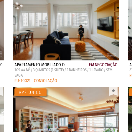
00
APARTAMENTO MOBILIADO D...
EM NEGOCIAÇÃO
A
2
109.44 M
/ 3 QUARTOS (1 SUITE) / 2 BANHEIROS / 1 LAVABO / SEM
2
VAGA
R
RU: 10021 - CONSOLAÇÃO