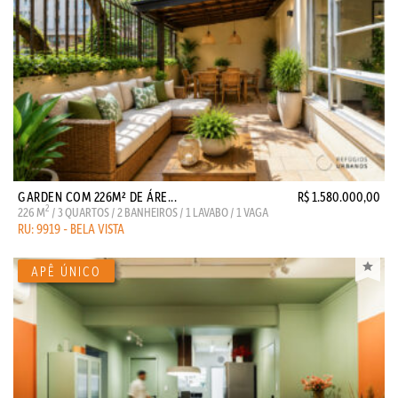
GARDEN COM 226M² DE ÁRE...
R$ 1.580.000,00
2
226 M
/ 3 QUARTOS / 2 BANHEIROS / 1 LAVABO / 1 VAGA
RU: 9919 - BELA VISTA