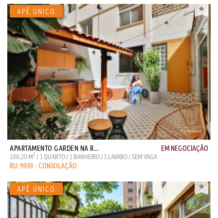
APARTAMENTO GARDEN NA R...
EM NEGOCIAÇÃO
2
100.20 M
/ 1 QUARTO / 1 BANHEIRO / 1 LAVABO / SEM VAGA
RU: 9939 - CONSOLAÇÃO