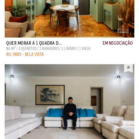
QUER MORAR A 1 QUADRA D...
EM NEGOCIAÇÃO
2
86 M
/ 2 QUARTOS / 1 BANHEIRO / 1 LAVABO / 1 VAGA
RU: 9885 - BELA VISTA