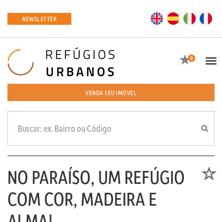
EN
ES
IT
FR
NEWSLETTER
Favoritos
0
Tog
navi
VENDA SEU IMÓVEL
NO PARAÍSO, UM REFÚGIO
Favori
COM COR, MADEIRA E
ALMA!