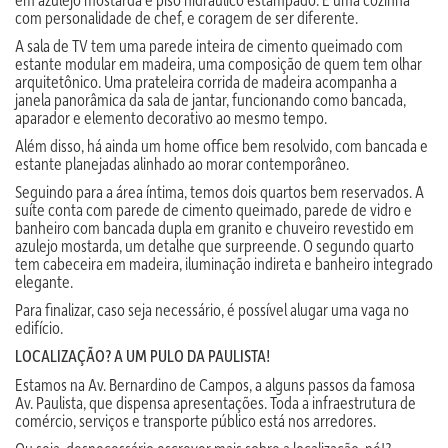
com personalidade de chef, e coragem de ser diferente.
A sala de TV tem uma parede inteira de cimento queimado com
estante modular em madeira, uma composição de quem tem olhar
arquitetônico. Uma prateleira corrida de madeira acompanha a
janela panorâmica da sala de jantar, funcionando como bancada,
aparador e elemento decorativo ao mesmo tempo.
Além disso, há ainda um home office bem resolvido, com bancada e
estante planejadas alinhado ao morar contemporâneo.
Seguindo para a área íntima, temos dois quartos bem reservados. A
suíte conta com parede de cimento queimado, parede de vidro e
banheiro com bancada dupla em granito e chuveiro revestido em
azulejo mostarda, um detalhe que surpreende. O segundo quarto
tem cabeceira em madeira, iluminação indireta e banheiro integrado
elegante.
Para finalizar, caso seja necessário, é possível alugar uma vaga no
edifício.
LOCALIZAÇÃO? A UM PULO DA PAULISTA!
Estamos na Av. Bernardino de Campos, a alguns passos da famosa
Av. Paulista, que dispensa apresentações. Toda a infraestrutura de
comércio, serviços e transporte público está nos arredores.