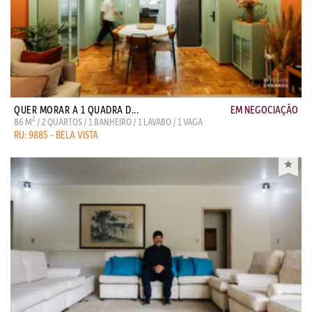
QUER MORAR A 1 QUADRA D...
EM NEGOCIAÇÃO
2
86 M
/ 2 QUARTOS / 1 BANHEIRO / 1 LAVABO / 1 VAGA
RU: 9885 - BELA VISTA