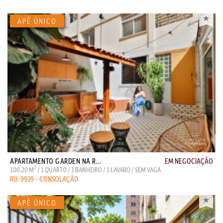
APARTAMENTO GARDEN NA R...
EM NEGOCIAÇÃO
2
100.20 M
/ 1 QUARTO / 1 BANHEIRO / 1 LAVABO / SEM VAGA
RU: 9939 - CONSOLAÇÃO