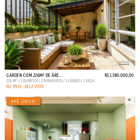
GARDEN COM 226M² DE ÁRE...
R$ 1.580.000,00
2
226 M
/ 3 QUARTOS / 2 BANHEIROS / 1 LAVABO / 1 VAGA
RU: 9919 - BELA VISTA