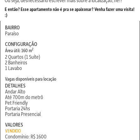
Ou seja, desnecessário escrever mais sobre a localização, né!?
E então? Esse apartamento não é pra se apaixonar? Venha fazer uma visita!
:)
BAIRRO
Paraíso
CONFIGURAÇÃO
2
Área útil: 160 m
2 Quartos (1 Suíte)
2 Banheiros
1 Lavabo
Vagas disponíveis para locação
DETALHES
Andar Alto
Até 700m do metrô
Pet Friendly
Portaria 24hs
Portaria Presencial
VALORES
VENDIDO
Condomínio: R$ 1600