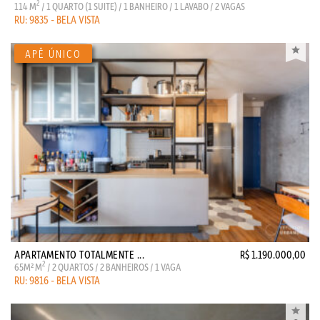
2
114 M
/ 1 QUARTO (1 SUITE) / 1 BANHEIRO / 1 LAVABO / 2 VAGAS
RU: 9835 - BELA VISTA
APARTAMENTO TOTALMENTE ...
R$ 1.190.000,00
2
65M² M
/ 2 QUARTOS / 2 BANHEIROS / 1 VAGA
RU: 9816 - BELA VISTA