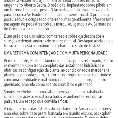
arquiteto Miguel Badra Júnior em parceria com seu irmão, o
engenheiro Alberto Badra. O prédio foi implantado sobre pilotis em
um terreno triangular, possui 3 fachadas, sendo uma delas voltada
para a icônica Av. Paulista em um ângulo sensacional. O prédio não
possui recuo e ocupa todo o terreno, mas gentilmente oferece uma
passagem de pedestres sob sua marquise, ligando a Av. Bernardino
de Campos à Rua do Paraíso.
É um prédio de uso misto, com térreo e sobreloja destinados a
serviços e demais andares de uso residencial. Destaque ainda para o
terraço com vista panorâmica e o charmoso salão de festas!
UMA REFORMA COM INTENÇÃO E COM MUITA PERSONALIDADE!
Primeiramente, este apartamento não foi apenas reformado, ele foi
reinventado. Com troca completa das instalações hidráulicas e
elétricas, reconfiguração da planta, ar-condicionado e marcenaria
planejada em cada canto, a reforma entregou um resultado lindo e
com uma identidade visual muito clara: madeira nobre, cimento
queimado, amarelo como acento cromático e piso taco.
Somos recebidos por uma sala generosa com bem trabalhada e
iluminada e acesso visual para todos os ambientes: em outras
palavras, um espaço que convida a ficar.
A cozinha é uma das estrelas do apartamento. Armários superiores
amarelos sobre base preta, bancada em granito escuro, backsplash
em azulejo mostarda e piso hidráulico estampado. É uma cozinha