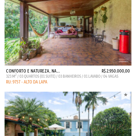
CONFORTO E NATUREZA, NA...
R$ 2.950.000,00
2
323 M
/ 03 QUARTOS (01 SUITE) / 03 BANHEIROS / 01 LAVABO / 04 VAGAS
RU: 9757 - ALTO DA LAPA