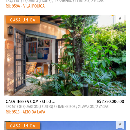
123,77 M
/ 1 QUARTO (1 SUITE) / 1 BANHEIRO / 1 LAVABO / 2 VAGAS
RU: 9594 - VILA IPOJUCA
CASA TÉRREA COM ESTILO ...
R$ 2.890.000,00
2
220 M
/ 03 QUARTOS (3 SUITES) / 5 BANHEIROS / 2 LAVABOS / 2 VAGAS
RU: 9513 - ALTO DA LAPA