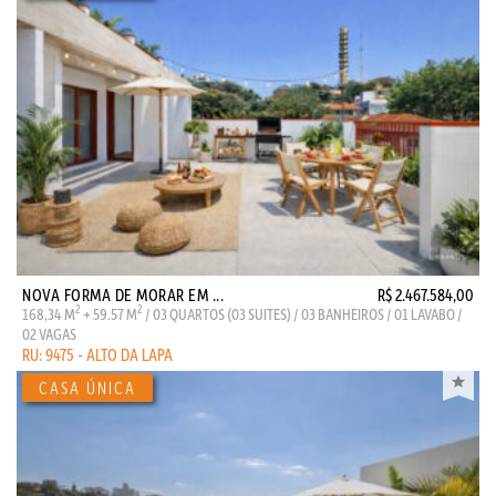
NOVA FORMA DE MORAR EM ...
R$ 2.467.584,00
2
2
168,34 M
+ 59.57 M
/ 03 QUARTOS (03 SUITES) / 03 BANHEIROS / 01 LAVABO /
02 VAGAS
RU: 9475 - ALTO DA LAPA