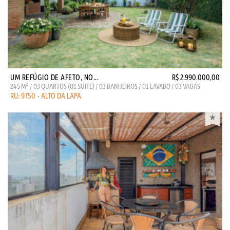
UM REFÚGIO DE AFETO, NO...
R$ 2.990.000,00
2
245 M
/ 03 QUARTOS (01 SUITE) / 03 BANHEIROS / 01 LAVABO / 03 VAGAS
RU: 9750 - ALTO DA LAPA