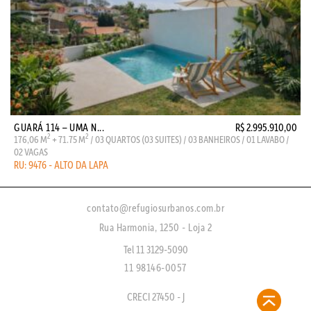
GUARÁ 114 – UMA N...
R$ 2.995.910,00
2
2
176,06 M
+ 71.75 M
/ 03 QUARTOS (03 SUITES) / 03 BANHEIROS / 01 LAVABO /
02 VAGAS
RU: 9476 - ALTO DA LAPA
contato@refugiosurbanos.com.br
Rua Harmonia, 1250 - Loja 2
Tel 11 3129-5090
11 98146-0057
CRECI 27450 - J