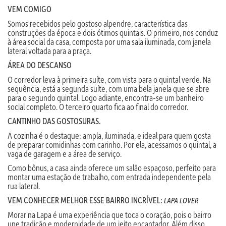
VEM COMIGO
Somos recebidos pelo gostoso alpendre, característica das
construções da época e dois ótimos quintais. O primeiro, nos conduz
à área social da casa, composta por uma sala iluminada, com janela
lateral voltada para a praça.
ÁREA DO DESCANSO
O corredor leva à primeira suíte, com vista para o quintal verde. Na
sequência, está a segunda suíte, com uma bela janela que se abre
para o segundo quintal. Logo adiante, encontra-se um banheiro
social completo. O terceiro quarto fica ao final do corredor.
CANTINHO DAS GOSTOSURAS.
A cozinha é o destaque: ampla, iluminada, e ideal para quem gosta
de preparar comidinhas com carinho. Por ela, acessamos o quintal, a
vaga de garagem e a área de serviço.
Como bônus, a casa ainda oferece um salão espaçoso, perfeito para
montar uma estação de trabalho, com entrada independente pela
rua lateral.
VEM CONHECER MELHOR ESSE BAIRRO INCRÍVEL:
LAPA LOVER
Morar na Lapa é uma experiência que toca o coração, pois o bairro
une tradição e modernidade de um jeito encantador. Além disso,