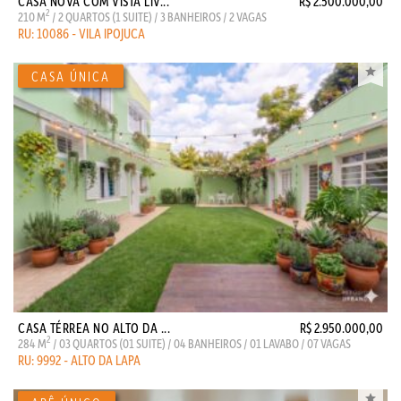
CASA NOVA COM VISTA LIV...
R$ 2.500.000,00
2
210 M
/ 2 QUARTOS (1 SUITE) / 3 BANHEIROS / 2 VAGAS
RU: 10086 - VILA IPOJUCA
CASA TÉRREA NO ALTO DA ...
R$ 2.950.000,00
2
284 M
/ 03 QUARTOS (01 SUITE) / 04 BANHEIROS / 01 LAVABO / 07 VAGAS
RU: 9992 - ALTO DA LAPA