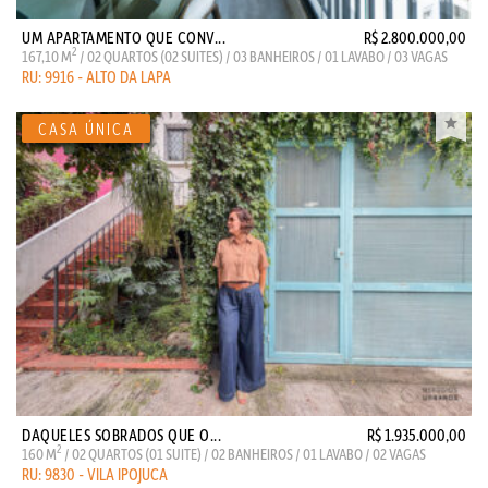
UM APARTAMENTO QUE CONV...
R$ 2.800.000,00
2
167,10 M
/ 02 QUARTOS (02 SUITES) / 03 BANHEIROS / 01 LAVABO / 03 VAGAS
RU: 9916 - ALTO DA LAPA
DAQUELES SOBRADOS QUE O...
R$ 1.935.000,00
2
160 M
/ 02 QUARTOS (01 SUITE) / 02 BANHEIROS / 01 LAVABO / 02 VAGAS
RU: 9830 - VILA IPOJUCA