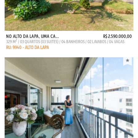
NO ALTO DA LAPA, UMA CA...
R$ 2.590.000,00
2
329 M
/ 03 QUARTOS (03 SUITES) / 04 BANHEIROS / 02 LAVABOS / 04 VAGAS
RU: 9940 - ALTO DA LAPA