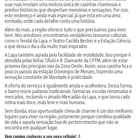
suas ruas revelam uma mistura única de casinhas charmosas e
prédios históricos que despertam memórias e sensações. Por isso,
este endereço é ainda mais especial, já que está em uma área
tombada, onde cada detalhe conta uma história.
Além do mais, a região oferece tudo o que precisamos para viver
bem. Nos arredores, encontramos verdadeiros tesouros culturais,
como o Tendal da Lapa, o Teatro Cacilda Becker e a Estação Ciência,
o que deixa o dia a dia muito mais inspirador.
A Lapa também agrada pela facilidade de mobilidade. Isso porque é
atendida pelas linhas 7,Rubi e 8 Diamante da CPTM, além de estar
próxima das principais vias da Zona Oeste. Assim, essa casinha fica a
poucos passos da estação Domingos de Moraes, trazendo uma
sensação constante de liberdade e praticidade.
A oferta de serviços é igualmente ampla e acolhedora. Dessa forma,
o bairro reúne padarias tradicionais, farmácias, escolas renomadas e
mercados, incluindo o amado Mercadão da Lapa, o que torna cada
rotina mais doce, mais leve e mais humana.
Sem dúvida, essa oportunidade cheia de charme é um dos melhores
lugares para viver na região, justamente porque combina qualidade
de vida e aquela sensação boa de pertencimento que não se
encontra em qualquer lugar.
Vem comigo conhecer o seu novo refúgio! :)