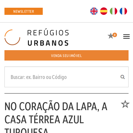
EN
ES
IT
FR
NEWSLETTER
Favoritos
0
Tog
navi
VENDA SEU IMÓVEL
NO CORAÇÃO DA LAPA, A
Favori
CASA TÉRREA AZUL
TURQUESA