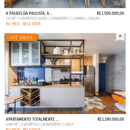
A PASSOS DA PAULISTA, A...
R$ 1.500.000,00
2
114 M
/ 1 QUARTO (1 SUITE) / 1 BANHEIRO / 1 LAVABO / 2 VAGAS
RU: 9835 - BELA VISTA
APARTAMENTO TOTALMENTE ...
R$ 1.190.000,00
2
65M² M
/ 2 QUARTOS / 2 BANHEIROS / 1 VAGA
RU: 9816 - BELA VISTA