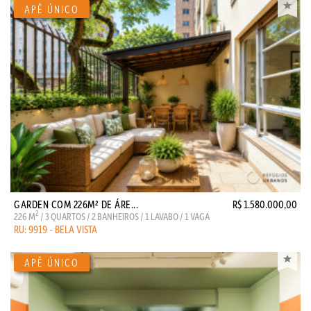
GARDEN COM 226M² DE ÁRE...
R$ 1.580.000,00
2
226 M
/ 3 QUARTOS / 2 BANHEIROS / 1 LAVABO / 1 VAGA
RU: 9919 - BELA VISTA