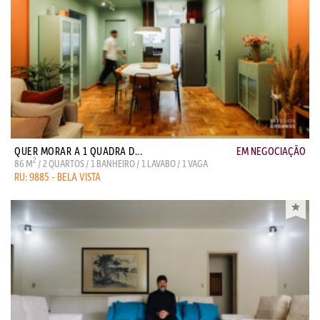
QUER MORAR A 1 QUADRA D...
EM NEGOCIAÇÃO
2
86 M
/ 2 QUARTOS / 1 BANHEIRO / 1 LAVABO / 1 VAGA
RU: 9885 - BELA VISTA