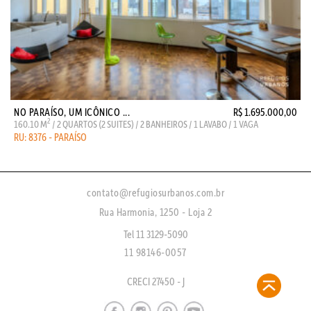
NO PARAÍSO, UM ICÔNICO ...
R$ 1.695.000,00
2
160.10 M
/ 2 QUARTOS (2 SUITES) / 2 BANHEIROS / 1 LAVABO / 1 VAGA
RU: 8376 - PARAÍSO
contato@refugiosurbanos.com.br
Rua Harmonia, 1250 - Loja 2
Tel 11 3129-5090
11 98146-0057
CRECI 27450 - J