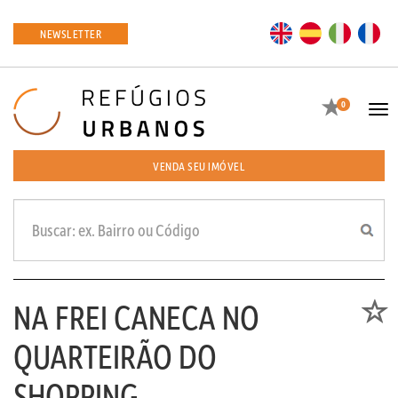
EN
ES
IT
FR
NEWSLETTER
Favoritos
0
Tog
navi
VENDA SEU IMÓVEL
NA FREI CANECA NO
Favori
QUARTEIRÃO DO
SHOPPING