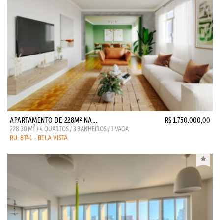
APARTAMENTO DE 228M² NA...
R$ 1.750.000,00
2
228.30 M
/ 4 QUARTOS / 3 BANHEIROS / 1 VAGA
RU: 8741 - BELA VISTA