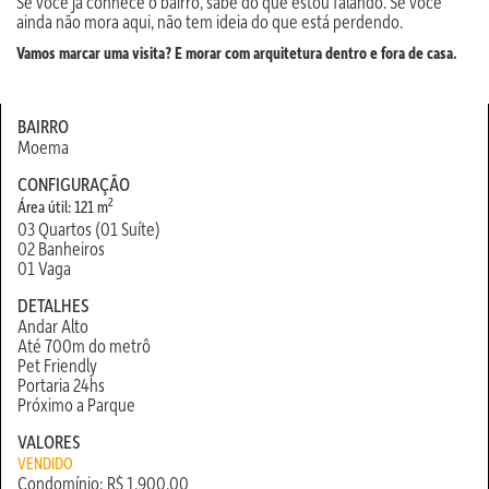
Se você já conhece o bairro, sabe do que estou falando. Se você
ainda não mora aqui, não tem ideia do que está perdendo.
Vamos marcar uma visita? E morar com arquitetura dentro e fora de casa.
BAIRRO
Moema
CONFIGURAÇÃO
2
Área útil: 121 m
03 Quartos (01 Suíte)
02 Banheiros
01 Vaga
DETALHES
Andar Alto
Até 700m do metrô
Pet Friendly
Portaria 24hs
Próximo a Parque
VALORES
VENDIDO
Condomínio: R$ 1.900,00