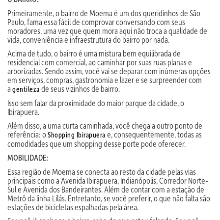
Primeiramente, o bairro de Moema é um dos queridinhos de São
Paulo, fama essa fácil de comprovar conversando com seus
moradores, uma vez que quem mora aqui não troca a qualidade de
vida, conveniência e infraestrutura do bairro por nada.
Acima de tudo, o bairro é uma mistura bem equilibrada de
residencial com comercial, ao caminhar por suas ruas planas e
arborizadas. Sendo assim, você vai se deparar com inúmeras opções
em serviços, compras, gastronomia e lazer e se surpreender com
a
de seus vizinhos de bairro.
gentileza
Isso sem falar da proximidade do maior parque da cidade, o
Ibirapuera.
Além disso, a uma curta caminhada, você chega a outro ponto de
referência: o
e, consequentemente, todas as
Shopping Ibirapuera
comodidades que um shopping desse porte pode oferecer.
MOBILIDADE:
Essa região de Moema se conecta ao resto da cidade pelas vias
principais como a Avenida Ibirapuera, Indianópolis, Corredor Norte-
Sul e Avenida dos Bandeirantes. Além de contar com a estação de
Metrô da linha Lilás. Entretanto, se você preferir, o que não falta são
estações de bicicletas espalhadas pela área.