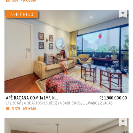
RU: 9847 - MOEMA
APÊ BACANA COM 141M², N...
R$ 1.960.000,00
2
141,30 M
/ 4 QUARTOS (3 SUITES) / 4 BANHEIROS / 1 LAVABO / 2 VAGAS
RU: 9729 - MOEMA