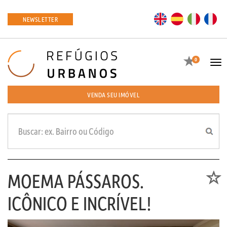
EN
ES
IT
FR
NEWSLETTER
Favoritos
0
Tog
navi
VENDA SEU IMÓVEL
MOEMA PÁSSAROS.
Favori
ICÔNICO E INCRÍVEL!