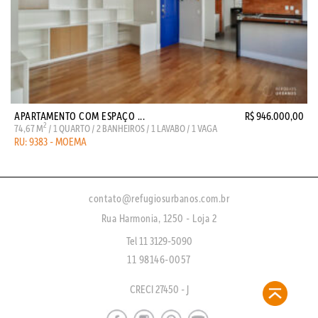
APARTAMENTO COM ESPAÇO ...
R$ 946.000,00
2
74,67 M
/ 1 QUARTO / 2 BANHEIROS / 1 LAVABO / 1 VAGA
RU: 9383 - MOEMA
contato@refugiosurbanos.com.br
Rua Harmonia, 1250 - Loja 2
Tel 11 3129-5090
11 98146-0057
CRECI 27450 - J