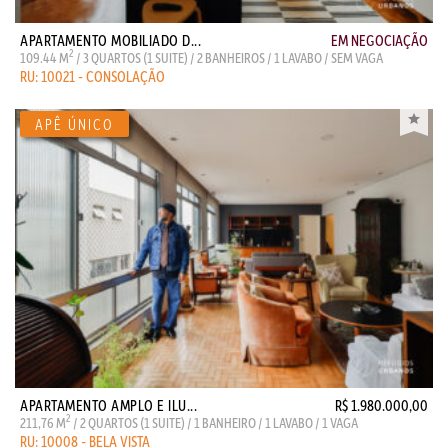
APARTAMENTO MOBILIADO D...
EM NEGOCIAÇÃO
2
109.44 M
/ 3 QUARTOS (1 SUITE) / 2 BANHEIROS / 1 LAVABO / SEM VAGA
RU: 10021 - CONSOLAÇÃO
APARTAMENTO AMPLO E ILU...
R$ 1.980.000,00
2
211,76 M
/ 2 QUARTOS (1 SUITE) / 1 BANHEIRO / 1 LAVABO / 1 VAGA
RU: 10008 - BELA VISTA