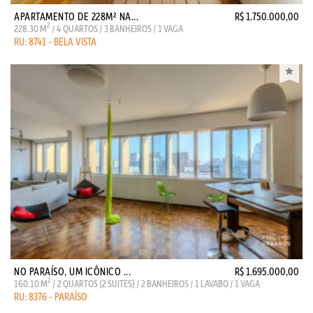
APARTAMENTO DE 228M² NA...
R$ 1.750.000,00
2
228.30 M
/ 4 QUARTOS / 3 BANHEIROS / 1 VAGA
RU: 8741 - BELA VISTA
NO PARAÍSO, UM ICÔNICO ...
R$ 1.695.000,00
2
160.10 M
/ 2 QUARTOS (2 SUITES) / 2 BANHEIROS / 1 LAVABO / 1 VAGA
RU: 8376 - PARAÍSO