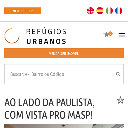
EN
ES
IT
FR
NEWSLETTER
Favoritos
0
Tog
navi
VENDA SEU IMÓVEL
AO LADO DA PAULISTA,
Favori
COM VISTA PRO MASP!