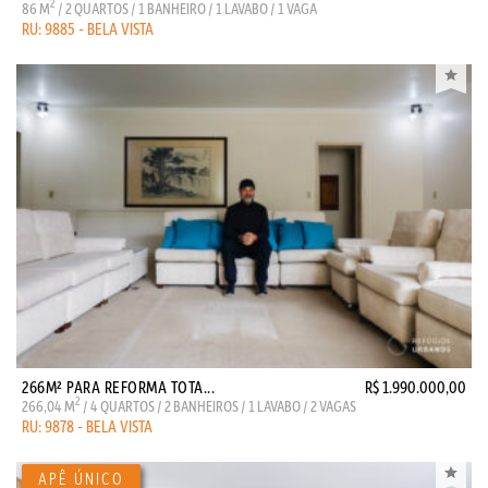
2
86 M
/ 2 QUARTOS / 1 BANHEIRO / 1 LAVABO / 1 VAGA
RU: 9885 - BELA VISTA
266M² PARA REFORMA TOTA...
R$ 1.990.000,00
2
266,04 M
/ 4 QUARTOS / 2 BANHEIROS / 1 LAVABO / 2 VAGAS
RU: 9878 - BELA VISTA