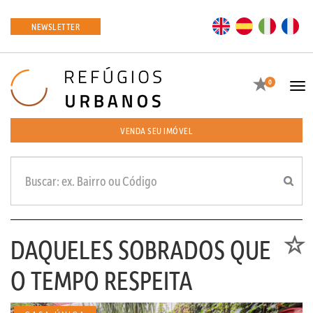
EN
ES
IT
FR
NEWSLETTER
Favoritos
0
Tog
navi
VENDA SEU IMÓVEL
DAQUELES SOBRADOS QUE
Favori
O TEMPO RESPEITA