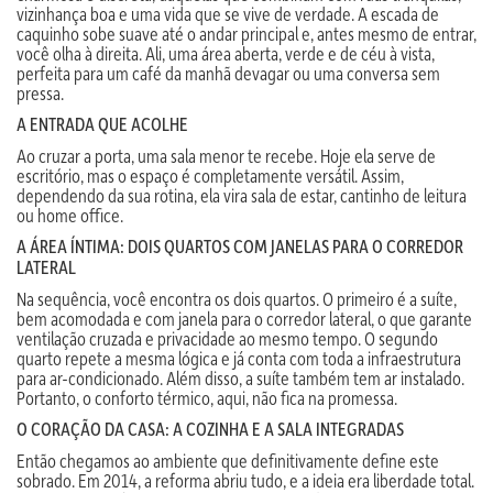
vizinhança boa e uma vida que se vive de verdade. A escada de
caquinho sobe suave até o andar principal e, antes mesmo de entrar,
você olha à direita. Ali, uma área aberta, verde e de céu à vista,
perfeita para um café da manhã devagar ou uma conversa sem
pressa.
A ENTRADA QUE ACOLHE
Ao cruzar a porta, uma sala menor te recebe. Hoje ela serve de
escritório, mas o espaço é completamente versátil. Assim,
dependendo da sua rotina, ela vira sala de estar, cantinho de leitura
ou home office.
A ÁREA ÍNTIMA: DOIS QUARTOS COM JANELAS PARA O CORREDOR
LATERAL
Na sequência, você encontra os dois quartos. O primeiro é a suíte,
bem acomodada e com janela para o corredor lateral, o que garante
ventilação cruzada e privacidade ao mesmo tempo. O segundo
quarto repete a mesma lógica e já conta com toda a infraestrutura
para ar-condicionado. Além disso, a suíte também tem ar instalado.
Portanto, o conforto térmico, aqui, não fica na promessa.
O CORAÇÃO DA CASA: A COZINHA E A SALA INTEGRADAS
Então chegamos ao ambiente que definitivamente define este
sobrado. Em 2014, a reforma abriu tudo, e a ideia era liberdade total.