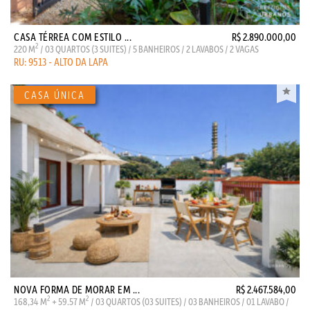
CASA TÉRREA COM ESTILO ...
R$ 2.890.000,00
2
220 M
/ 03 QUARTOS (3 SUITES) / 5 BANHEIROS / 2 LAVABOS / 2 VAGAS
RU: 9513 - ALTO DA LAPA
NOVA FORMA DE MORAR EM ...
R$ 2.467.584,00
2
2
168,34 M
+ 59.57 M
/ 03 QUARTOS (03 SUITES) / 03 BANHEIROS / 01 LAVABO /