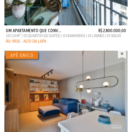
UM APARTAMENTO QUE CONV...
R$ 2.800.000,00
2
167,10 M
/ 02 QUARTOS (02 SUITES) / 03 BANHEIROS / 01 LAVABO / 03 VAGAS
RU: 9916 - ALTO DA LAPA