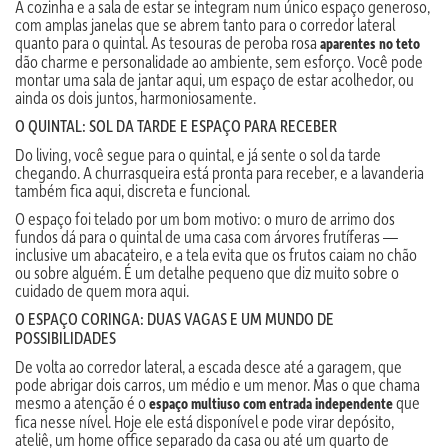
A cozinha e a sala de estar se integram num único espaço generoso,
com amplas janelas que se abrem tanto para o corredor lateral
quanto para o quintal. As tesouras de peroba rosa
aparentes no teto
dão charme e personalidade ao ambiente, sem esforço. Você pode
montar uma sala de jantar aqui, um espaço de estar acolhedor, ou
ainda os dois juntos, harmoniosamente.
O QUINTAL: SOL DA TARDE E ESPAÇO PARA RECEBER
Do living, você segue para o quintal, e já sente o sol da tarde
chegando. A churrasqueira está pronta para receber, e a lavanderia
também fica aqui, discreta e funcional.
O espaço foi telado por um bom motivo: o muro de arrimo dos
fundos dá para o quintal de uma casa com árvores frutíferas —
inclusive um abacateiro, e a tela evita que os frutos caiam no chão
ou sobre alguém. É um detalhe pequeno que diz muito sobre o
cuidado de quem mora aqui.
O ESPAÇO CORINGA: DUAS VAGAS E UM MUNDO DE
POSSIBILIDADES
De volta ao corredor lateral, a escada desce até a garagem, que
pode abrigar dois carros, um médio e um menor. Mas o que chama
mesmo a atenção é o
que
espaço multiuso com entrada independente
fica nesse nível. Hoje ele está disponível e pode virar depósito,
ateliê, um home office separado da casa ou até um quarto de