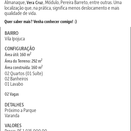
Almanaque,
, Módulo, Pereira Barreto, entre outras. Uma
Vera Cruz
localização que, na prática, significa menos deslocamento e mais
qualidade de vida.
Quer saber mais? Venha conhecer comigo! :)
BAIRRO
Vila Ipojuca
CONFIGURAÇÃO
2
Área útil: 160 m
2
Área do Terreno: 292 m
2
Área construída: 160 m
02 Quartos (01 Suíte)
02 Banheiros
01 Lavabo
02 Vagas
DETALHES
Próximo a Parque
Varanda
VALORES
Preço: R$ 1.935.000,00