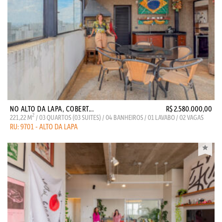
NO ALTO DA LAPA, COBERT...
R$ 2.580.000,00
2
221,22 M
/ 03 QUARTOS (03 SUITES) / 04 BANHEIROS / 01 LAVABO / 02 VAGAS
RU: 9701 - ALTO DA LAPA