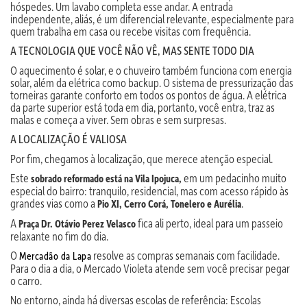
hóspedes. Um lavabo completa esse andar. A entrada
independente, aliás, é um diferencial relevante, especialmente para
quem trabalha em casa ou recebe visitas com frequência.
A TECNOLOGIA QUE VOCÊ NÃO VÊ, MAS SENTE TODO DIA
O aquecimento é solar, e o chuveiro também funciona com energia
solar, além da elétrica como backup. O sistema de pressurização das
torneiras garante conforto em todos os pontos de água. A elétrica
da parte superior está toda em dia, portanto, você entra, traz as
malas e começa a viver. Sem obras e sem surpresas.
A LOCALIZAÇÃO É VALIOSA
Por fim, chegamos à localização, que merece atenção especial.
Este
em um pedacinho muito
sobrado reformado está na Vila Ipojuca,
especial do bairro: tranquilo, residencial, mas com acesso rápido às
grandes vias como a
.
Pio XI, Cerro Corá, Tonelero e Aurélia
A
fica ali perto, ideal para um passeio
Praça Dr. Otávio Perez Velasco
relaxante no fim do dia.
O
resolve as compras semanais com facilidade.
Mercadão da Lapa
Para o dia a dia, o Mercado Violeta atende sem você precisar pegar
o carro.
No entorno, ainda há diversas escolas de referência: Escolas