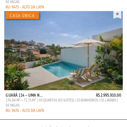
02 VAGAS
RU: 9475 - ALTO DA LAPA
GUARÁ 114 – UMA N...
R$ 2.995.910,00
2
2
176,06 M
+ 71.75 M
/ 03 QUARTOS (03 SUITES) / 03 BANHEIROS / 01 LAVABO /
02 VAGAS
RU: 9476 - ALTO DA LAPA