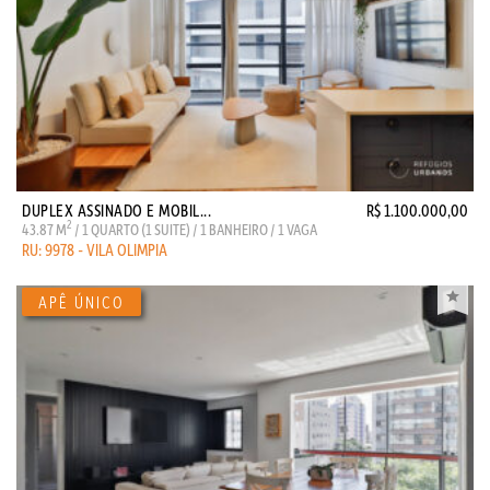
DUPLEX ASSINADO E MOBIL...
R$ 1.100.000,00
2
43.87 M
/ 1 QUARTO (1 SUITE) / 1 BANHEIRO / 1 VAGA
RU: 9978 - VILA OLIMPIA