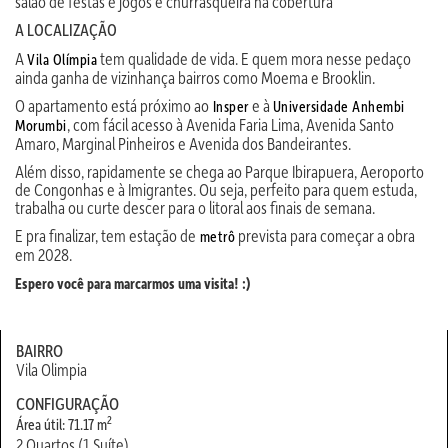
salão de festas e jogos e churrasqueira na cobertura
A LOCALIZAÇÃO
A
tem qualidade de vida. E quem mora nesse pedaço
Vila Olímpia
ainda ganha de vizinhança bairros como Moema e Brooklin.
O apartamento está próximo ao
e à
Insper
Universidade Anhembi
, com fácil acesso à Avenida Faria Lima, Avenida Santo
Morumbi
Amaro, Marginal Pinheiros e Avenida dos Bandeirantes.
Além disso, rapidamente se chega ao Parque Ibirapuera, Aeroporto
de Congonhas e à Imigrantes. Ou seja, perfeito para quem estuda,
trabalha ou curte descer para o litoral aos finais de semana.
E pra finalizar, tem estação de
prevista para começar a obra
metrô
em 2028.
Espero você para marcarmos uma visita! :)
BAIRRO
Vila Olimpia
CONFIGURAÇÃO
2
Área útil: 71.17 m
2 Quartos (1 Suíte)