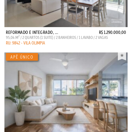
REFORMADO E INTEGRADO, ...
R$ 1.290.000,00
2
95,04 M
/ 2 QUARTOS (1 SUITE) / 2 BANHEIROS / 1 LAVABO / 2 VAGAS
RU: 9842 - VILA OLIMPIA