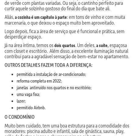
de verde com plantas variadas. Ou seja, o cantinho perfeito para
curtir aquele solzinho gostoso do final do dia que bate ali.
Aliás,
: em tons de vinho e com muita
a cozinha é um capítulo à parte
marcenaria, o que deixou o espaço muito bem aproveitado.
Logo depois, fica a área de serviço que é funcional e prática, sem
desperdiçar espaço.
Já na área íntima, temos os
. Um deles,
espaçosa
dois quartos
a suíte,
com closet e escritório. Além disso, a excelente iluminação natural
contribui para a agradável sensação de bem-estar no apartamento.
OUTROS DETALHES FAZEM TODA A DIFERENÇA:
permitida a instalação de ar-condicionado;
reforma completa em 2022;
janelas antirruído nos quartos e no escritório;
uma vaga fixa;
lazer;
permitido Airbnb.
O CONDOMÍNIO
Muito bem cuidado, tem uma boa estrutura para a comodidade dos
moradores: piscina adulto e infantil, sala de ginástica, sauna, play,