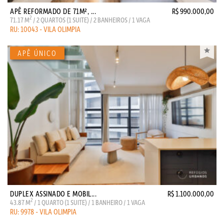
APÊ REFORMADO DE 71M², ...
R$ 990.000,00
2
71.17 M
/ 2 QUARTOS (1 SUITE) / 2 BANHEIROS / 1 VAGA
RU: 10043 - VILA OLIMPIA
DUPLEX ASSINADO E MOBIL...
R$ 1.100.000,00
2
43.87 M
/ 1 QUARTO (1 SUITE) / 1 BANHEIRO / 1 VAGA
RU: 9978 - VILA OLIMPIA