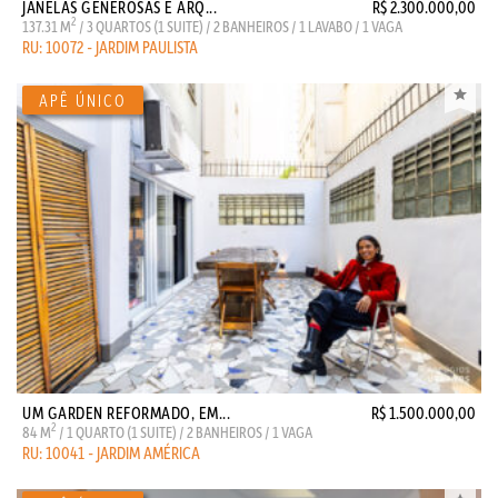
JANELAS GENEROSAS E ARQ...
R$ 2.300.000,00
2
137.31 M
/ 3 QUARTOS (1 SUITE) / 2 BANHEIROS / 1 LAVABO / 1 VAGA
RU: 10072 - JARDIM PAULISTA
UM GARDEN REFORMADO, EM...
R$ 1.500.000,00
2
84 M
/ 1 QUARTO (1 SUITE) / 2 BANHEIROS / 1 VAGA
RU: 10041 - JARDIM AMÉRICA