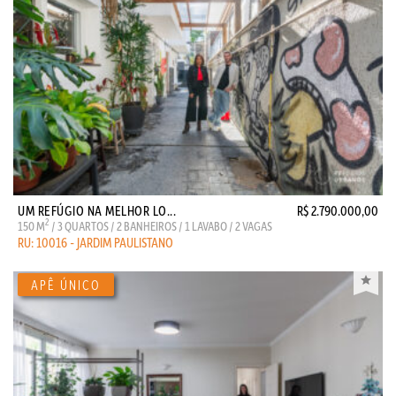
UM REFÚGIO NA MELHOR LO...
R$ 2.790.000,00
2
150 M
/ 3 QUARTOS / 2 BANHEIROS / 1 LAVABO / 2 VAGAS
RU: 10016 - JARDIM PAULISTANO