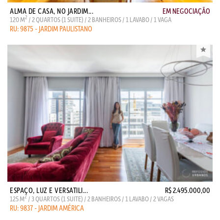
ALMA DE CASA, NO JARDIM...
EM NEGOCIAÇÃO
2
120 M
/ 2 QUARTOS (1 SUITE) / 2 BANHEIROS / 1 LAVABO / 1 VAGA
RU: 9875 - JARDIM PAULISTANO
ESPAÇO, LUZ E VERSATILI...
R$ 2.495.000,00
2
125 M
/ 3 QUARTOS (1 SUITE) / 2 BANHEIROS / 1 LAVABO / 2 VAGAS
RU: 9837 - JARDIM AMÉRICA