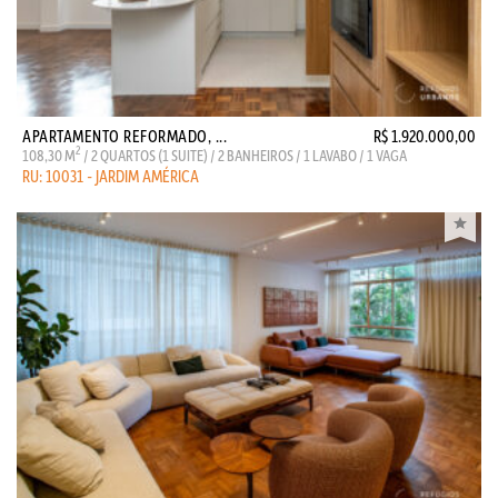
APARTAMENTO REFORMADO, ...
R$ 1.920.000,00
2
108,30 M
/ 2 QUARTOS (1 SUITE) / 2 BANHEIROS / 1 LAVABO / 1 VAGA
RU: 10031 - JARDIM AMÉRICA