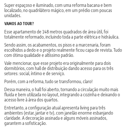
Super espaçoso e iluminado, com uma reforma bacana e bem
localizado, no quadrilátero mágico, em um prédio com poucas
unidades.
VAMOS AO TOUR?
Esse apartamento de 148 metros quadrados de área útil, foi
totalmente reformado, incluindo toda a parte elétrica e hidráulica.
Sendo assim, os acabamentos, os pisos e a marcenaria, foram
escolhidos a dedo e o projeto realmente ficou capa de revista. Tudo
com ótima qualidade e altíssimo padrão.
Vale mencionar, que esse projeto era originalmente para dois
dormitórios, com hall de distribuição dando acesso para os três
setores: social, íntimo e de serviço.
Porém, com a reforma, tudo se transformou, claro!
Dessa maneira, o hall foi aberto, tornando a circulação muito mais
fluida e bem utilizada no layout, integrando a cozinha e deixando o
acesso livre à área dos quartos.
Entretanto, a configuração atual apresenta living para três
ambientes (estar, jantar e tv), com janelão enorme esbanjando
claridade. A decoração assinada e alguns móveis assinados,
garantem a sofisticação.