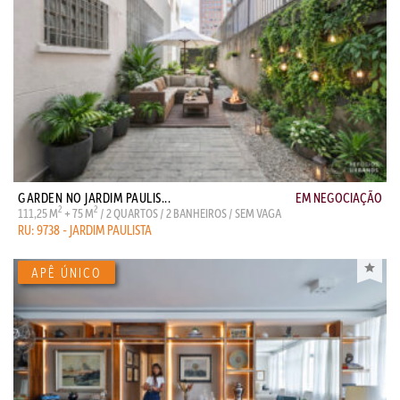
GARDEN NO JARDIM PAULIS...
EM NEGOCIAÇÃO
2
2
111,25 M
+ 75 M
/ 2 QUARTOS / 2 BANHEIROS / SEM VAGA
RU: 9738 - JARDIM PAULISTA