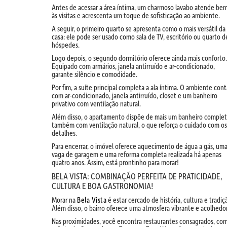
Antes de acessar a área íntima, um charmoso lavabo atende be
às visitas e acrescenta um toque de sofisticação ao ambiente.
A seguir, o primeiro quarto se apresenta como o mais versátil da
casa: ele pode ser usado como sala de TV, escritório ou quarto d
hóspedes.
Logo depois, o segundo dormitório oferece ainda mais conforto.
Equipado com armários, janela antirruído e ar-condicionado,
garante silêncio e comodidade.
Por fim, a suíte principal completa a ala íntima. O ambiente cont
com ar-condicionado, janela antirruído, closet e um banheiro
privativo com ventilação natural.
Além disso, o apartamento dispõe de mais um banheiro complet
também com ventilação natural, o que reforça o cuidado com os
detalhes.
Para encerrar, o imóvel oferece aquecimento de água a gás, um
vaga de garagem e uma reforma completa realizada há apenas
quatro anos. Assim, está prontinho para morar!
BELA VISTA: COMBINAÇÃO PERFEITA DE PRATICIDADE,
CULTURA E BOA GASTRONOMIA!
Morar na
Bela Vista
é estar cercado de história, cultura e tradiç
Além disso, o bairro oferece uma atmosfera vibrante e acolhedo
Nas proximidades, você encontra restaurantes consagrados, co