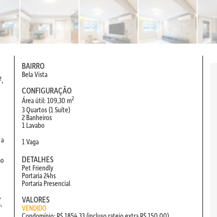
BAIRRO
Bela Vista
,
CONFIGURAÇÃO
2
Área útil: 109,30 m
3 Quartos (1 Suíte)
2 Banheiros
1 Lavabo
 a
1 Vaga
DETALHES
ão
Pet Friendly
Portaria 24hs
Portaria Presencial
,
VALORES
,
VENDIDO
Condomínio: R$ 1854,33 (incluso rateio extra R$ 150,00)