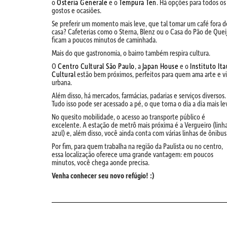
o
Osteria Generale
e o
Tempura Ten
. Há opções para todos os
gostos e ocasiões.
Se preferir um momento mais leve, que tal tomar um café fora d
casa? Cafeterias como o Sterna, Blenz ou o Casa do Pão de Quei
ficam a poucos minutos de caminhada.
Mais do que gastronomia, o bairro também respira cultura.
O
Centro Cultural São Paulo
, a
Japan House
e o
Instituto Ita
Cultural
estão bem próximos, perfeitos para quem ama arte e v
urbana.
Além disso, há mercados, farmácias, padarias e serviços diversos.
Tudo isso pode ser acessado a pé, o que torna o dia a dia mais le
No quesito mobilidade, o acesso ao transporte público é
excelente. A estação de metrô mais próxima é a Vergueiro (linh
azul) e, além disso, você ainda conta com várias linhas de ônibus
Por fim, para quem trabalha na região da Paulista ou no centro,
essa localização oferece uma grande vantagem: em poucos
minutos, você chega aonde precisa.
Venha conhecer seu novo refúgio! :)