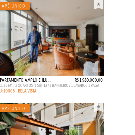
PARTAMENTO AMPLO E ILU...
R$ 1.980.000,00
2
11,76 M
/ 2 QUARTOS (1 SUITE) / 1 BANHEIRO / 1 LAVABO / 1 VAGA
U: 10008 - BELA VISTA