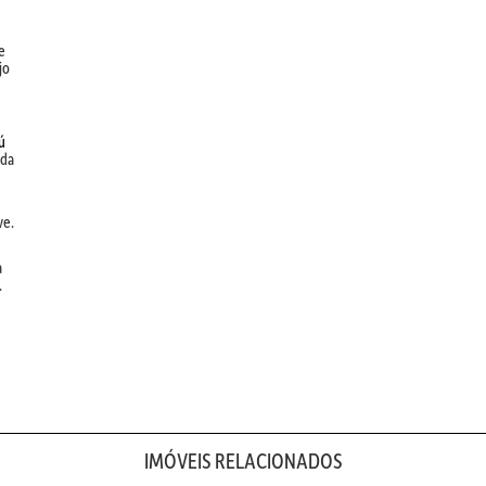
e
jo
ú
ida
ve.
a
.
IMÓVEIS RELACIONADOS