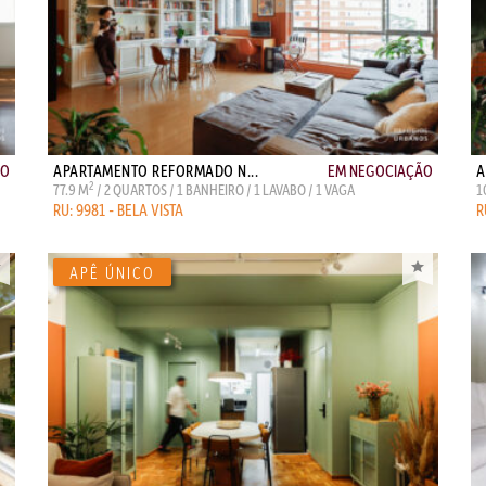
ÃO
APARTAMENTO REFORMADO N...
EM NEGOCIAÇÃO
A
2
77.9 M
/ 2 QUARTOS / 1 BANHEIRO / 1 LAVABO / 1 VAGA
1
RU: 9981 - BELA VISTA
R