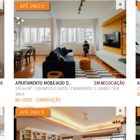
00
APARTAMENTO MOBILIADO D...
EM NEGOCIAÇÃO
A
2
109.44 M
/ 3 QUARTOS (1 SUITE) / 2 BANHEIROS / 1 LAVABO / SEM
2
VAGA
R
RU: 10021 - CONSOLAÇÃO