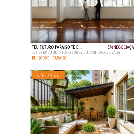
TEU FUTURO PARAÍSO TE E...
EM NEGOCIAÇ
2
128.39 M
/ 3 QUARTOS (2 SUITES) / 3 BANHEIROS / 1 VAGA
RU: 10009 - PARAÍSO