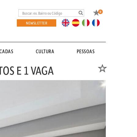
Favoritos
0
EN
ES
IT
FR
NEWSLETTER
ACADAS
CULTURA
PESSOAS
OS E 1 VAGA
Favoritos
APÊ ÚNICO