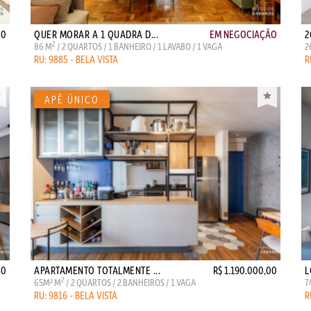
00
QUER MORAR A 1 QUADRA D...
EM NEGOCIAÇÃO
2
2
86 M
/ 2 QUARTOS / 1 BANHEIRO / 1 LAVABO / 1 VAGA
2
RU: 9885 - BELA VISTA
R
00
APARTAMENTO TOTALMENTE ...
R$ 1.190.000,00
L
2
65M² M
/ 2 QUARTOS / 2 BANHEIROS / 1 VAGA
7
RU: 9816 - BELA VISTA
R