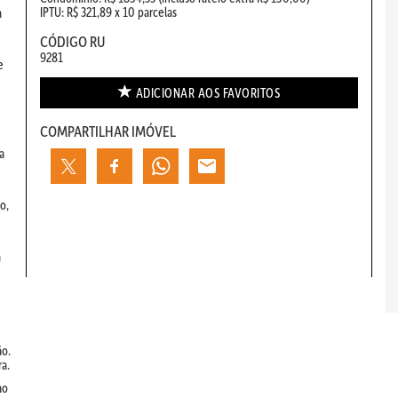
IPTU: R$ 321,89 x 10 parcelas
m
CÓDIGO RU
9281
e
ADICIONAR AOS
FAVORITOS
COMPARTILHAR IMÓVEL
a
o,
a
ão.
ra.
mo