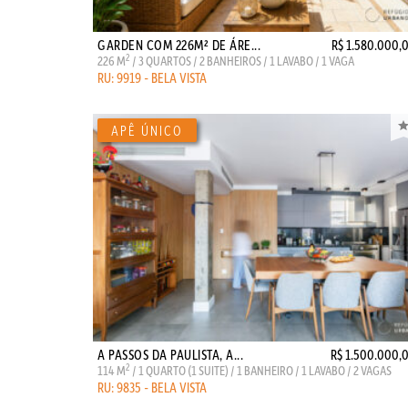
GARDEN COM 226M² DE ÁRE...
R$ 1.580.000,
2
226 M
/ 3 QUARTOS / 2 BANHEIROS / 1 LAVABO / 1 VAGA
RU: 9919 - BELA VISTA
A PASSOS DA PAULISTA, A...
R$ 1.500.000,
2
114 M
/ 1 QUARTO (1 SUITE) / 1 BANHEIRO / 1 LAVABO / 2 VAGAS
RU: 9835 - BELA VISTA