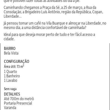
que é possível fazer todas as atividades do dia a pé.
Caminhando chegamos a Praça da Sé, a 25 de março, a Rua da
Consolação, a Brigadeiro Luís Antônio, região da República, Copan,
Liberdade…
Já pensou tomar um café na Vila Buarque e almoçar na Liberdade, no
mesmo dia, a uma distância confortável de caminhada?
Ideal para que deseja morar perto de tudo e ter fácil acesso a
cidade.
BAIRRO
Bela Vista
CONFIGURAÇÃO
2
Área útil: 73 m
1 Quarto
1 Banheiro
1 Lavabo
Sem vaga
DETALHES
Até 700m do metrô
Portaria Presencial
Varanda