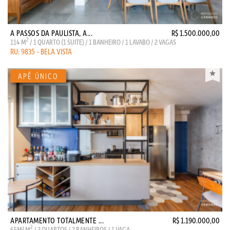
A PASSOS DA PAULISTA, A...
R$ 1.500.000,00
2
114 M
/ 1 QUARTO (1 SUITE) / 1 BANHEIRO / 1 LAVABO / 2 VAGAS
RU: 9835 - BELA VISTA
APARTAMENTO TOTALMENTE ...
R$ 1.190.000,00
2
65M² M
/ 2 QUARTOS / 2 BANHEIROS / 1 VAGA