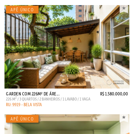
GARDEN COM 226M² DE ÁRE...
R$ 1.580.000,00
2
226 M
/ 3 QUARTOS / 2 BANHEIROS / 1 LAVABO / 1 VAGA
RU: 9919 - BELA VISTA