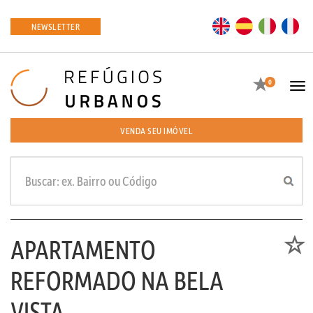
EN
ES
IT
FR
NEWSLETTER
Favoritos
0
Tog
navi
VENDA SEU IMÓVEL
APARTAMENTO
Favori
REFORMADO NA BELA
VISTA