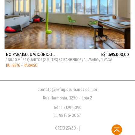
NO PARAÍSO, UM ICÔNICO ...
R$ 1.695.000,00
2
160.10 M
/ 2 QUARTOS (2 SUITES) / 2 BANHEIROS / 1 LAVABO / 1 VAGA
RU: 8376 - PARAÍSO
contato@refugiosurbanos.com.br
Rua Harmonia, 1250 - Loja 2
Tel 11 3129-5090
11 98146-0057
CRECI 27450 - J