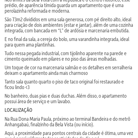
prédio, de aparência tímida guarda um apartamento que é uma
perolazinha reformada e moderna.
São 73m2 divididos em uma sala generosa, com pé direito alto, ideal
para criação de dois ambientes (estar e jantar), além de uma cozinha
integrada, com bancada em “L” de ardósia e marcenaria embutida.
E no final da sala, a cereja do bolo, uma varandinha integrada, ideal
para quem ama plantinhas.
Tudo nessa pegada industrial, com tijolinho aparente na parede e
cimento queimado em pilares e no piso das áreas molhadas.
Um toque de cor na marcenaria salmão e os detalhes em serralheria
deixam o apartamento ainda mais charmoso
Tanto sala quanto quarto o piso de taco original foi restaurado e
ficou lindo <3
No banheiro, duas pias e duas duchas. Além disso, o apartamento
possui área de serviço e um lavabo.
LOCALIZAÇÃO
Na Rua Dona Maria Paula, próximo ao terminal Bandeira e do metrô
Anhangabaú, finalzinho da Bela Vista (ou início).
Aqui, a proximidade para pontos centrais da cidade é ótima, uma vez