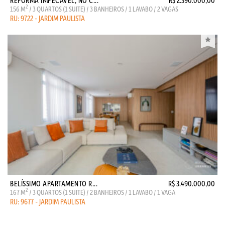
REFORMA IMPECÁVEL, NO C...
R$ 2.390.000,00
2
156 M
/ 3 QUARTOS (1 SUITE) / 3 BANHEIROS / 1 LAVABO / 2 VAGAS
RU: 9722 - JARDIM PAULISTA
BELÍSSIMO APARTAMENTO R...
R$ 3.490.000,00
2
167 M
/ 3 QUARTOS (1 SUITE) / 2 BANHEIROS / 1 LAVABO / 1 VAGA
RU: 9677 - JARDIM PAULISTA