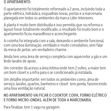
O APARTAMENTO:
O apartamento foi totalmente reformado a 2 anos, incluindo toda a
parte elétrica, hidráulica, esquadrias novas, portas e a marcenaria
planejada em todos os ambientes da marca Líder Interiores.
A planta é muito bem distribuída e isso permitiu que na reforma o
layout fosse totalmente modificado, o resultado foi muito bom e o
apartamento ficou maravilhoso e aconchegante.
A cozinha foi integrada com a sala, deixando o ambiente funcional,
com uma boa iluminação, ventilado e muito convidativo, sem falar
da mesa de jantar, um verdadeiro charme.
Ainda tem uma área de serviço completa com aquecedor a gás e um
lindo lavabo de apoio.
Um corredor dá acesso a área íntima onde tem 2 suítes, a maior tem
um bom closet e a infra para o ar condicionado já instalada.
Um detalhe importante: em todos os ambientes como, área de
serviço, lavabo, quartos, banheiros e closet tem janela, favorecendo
uma boa ventilação natural.
NO APARTAMENTO VAI FICAR O COOKTOP, COIFA, FORNO ELÉTRICO
E FORNO MICRO-ONDAS, ALÉM DE TODA A MARCENARIA.
Para finalizar, tem 1 vaga na garagem.