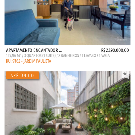
APARTAMENTO ENCANTADOR ...
R$ 2.190.000,00
2
127,96 M
/ 3 QUARTOS (1 SUITE) / 2 BANHEIROS / 1 LAVABO / 1 VAGA
RU: 9762 - JARDIM PAULISTA