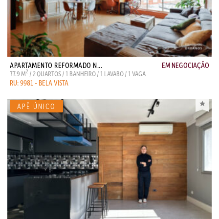
APARTAMENTO REFORMADO N...
EM NEGOCIAÇÃO
2
77.9 M
/ 2 QUARTOS / 1 BANHEIRO / 1 LAVABO / 1 VAGA
RU: 9981 - BELA VISTA