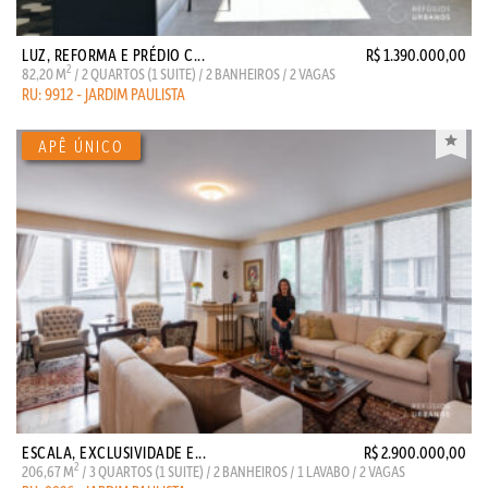
LUZ, REFORMA E PRÉDIO C...
R$ 1.390.000,00
2
82,20 M
/ 2 QUARTOS (1 SUITE) / 2 BANHEIROS / 2 VAGAS
RU: 9912 - JARDIM PAULISTA
ESCALA, EXCLUSIVIDADE E...
R$ 2.900.000,00
2
206,67 M
/ 3 QUARTOS (1 SUITE) / 2 BANHEIROS / 1 LAVABO / 2 VAGAS