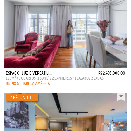
ESPAÇO, LUZ E VERSATILI...
R$ 2.495.000,00
2
125 M
/ 3 QUARTOS (1 SUITE) / 2 BANHEIROS / 1 LAVABO / 2 VAGAS
RU: 9837 - JARDIM AMÉRICA