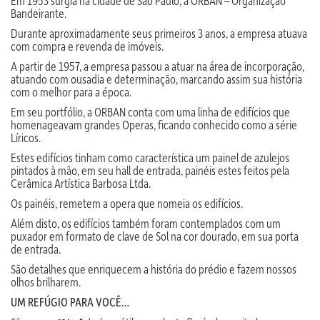
Em 1953 surgia na cidade de São Paulo, a ORBAN – Organização
Bandeirante.
Durante aproximadamente seus primeiros 3 anos, a empresa atuava
com compra e revenda de imóveis.
A partir de 1957, a empresa passou a atuar na área de incorporação,
atuando com ousadia e determinação, marcando assim sua história
com o melhor para a época.
Em seu portfólio, a ORBAN conta com uma linha de edifícios que
homenageavam grandes Operas, ficando conhecido como a série
Líricos.
Estes edifícios tinham como característica um painel de azulejos
pintados à mão, em seu hall de entrada, painéis estes feitos pela
Cerâmica Artística Barbosa Ltda.
Os painéis, remetem a opera que nomeia os edifícios.
Além disto, os edifícios também foram contemplados com um
puxador em formato de clave de Sol na cor dourado, em sua porta
de entrada.
São detalhes que enriquecem a história do prédio e fazem nossos
olhos brilharem.
UM REFÚGIO PARA VOCÊ…