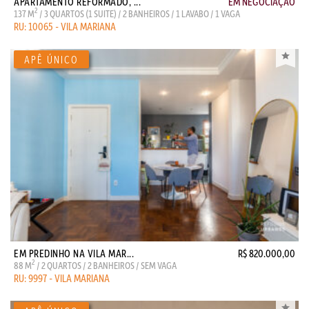
APARTAMENTO REFORMADO, ...
EM NEGOCIAÇÃO
2
137 M
/ 3 QUARTOS (1 SUITE) / 2 BANHEIROS / 1 LAVABO / 1 VAGA
RU: 10065 - VILA MARIANA
EM PREDINHO NA VILA MAR...
R$ 820.000,00
2
88 M
/ 2 QUARTOS / 2 BANHEIROS / SEM VAGA
RU: 9997 - VILA MARIANA