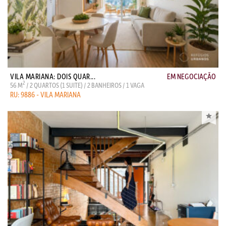
VILA MARIANA: DOIS QUAR...
EM NEGOCIAÇÃO
2
56 M
/ 2 QUARTOS (1 SUITE) / 2 BANHEIROS / 1 VAGA
RU: 9886 - VILA MARIANA