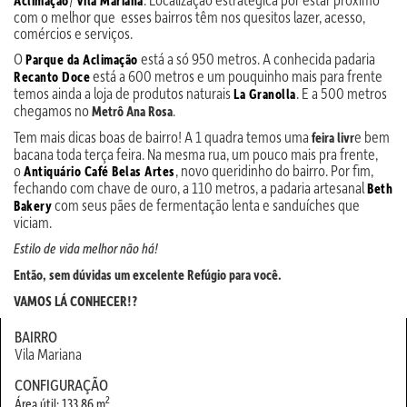
Aclimação
Vila Mariana
com o melhor que esses bairros têm nos quesitos lazer, acesso,
comércios e serviços.
O
está a só 950 metros. A conhecida padaria
Parque da Aclimação
está a 600 metros e um pouquinho mais para frente
Recanto Doce
temos ainda a loja de produtos naturais
. E a 500 metros
La Granolla
chegamos no
.
Metrô Ana Rosa
Tem mais dicas boas de bairro! A 1 quadra temos uma
e bem
feira livr
bacana toda terça feira. Na mesma rua, um pouco mais pra frente,
o
, novo queridinho do bairro. Por fim,
Antiquário Café Belas Artes
fechando com chave de ouro, a 110 metros, a padaria artesanal
Beth
com seus pães de fermentação lenta e sanduíches que
Bakery
viciam.
Estilo de vida melhor não há!
Então, sem dúvidas um excelente Refúgio para você.
VAMOS LÁ CONHECER!?
BAIRRO
Vila Mariana
CONFIGURAÇÃO
2
Área útil: 133.86 m