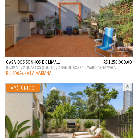
CASA DOS SONHOS E CLIMA...
R$ 1.250.000,00
2
85.39 M
/ 2 QUARTOS (1 SUITE) / 2 BANHEIROS / 1 LAVABO / SEM VAGA
RU: 10024 - VILA MARIANA