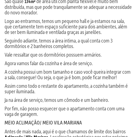
São quase
de área útil com planta flexível e muito bem
134m²
distribuída, mas que pode tranquilamente se adequar a necessidade
do novo morador.
Logo ao entrarmos, temos um pequeno hall e ja estamos na sala,
que certamente tem espaço suficiente para dois ambientes, além
de ser bem iluminada e ventilada graças as janelões.
Seguindo adiante, temos a área intima, a qual conta com 3
dormitórios e 2 banheiros completos.
Vale ressaltar que os dormitórios possuem armários.
Agora vamos falar da cozinha e área de serviço.
A cozinha possui um bom tamanho e caso você queira integrar com
a sala, consegue! Ou seja, o que ja é bom, pode ficar melhor!
Assim como todo o restante do apartamento, a cozinha também é
super iluminada.
Ja na área de serviço, temos um cômodo e um banheiro.
Por fim, não posso esquecer que o apartamento conta com uma
vaga de garagem.
MEIO ACLIMAÇÃO/ MEIO VILA MARIANA
Antes de mais nada, aqui é o que chamamos de limite dos bairros
/
. Localização estratégica por estar próximo