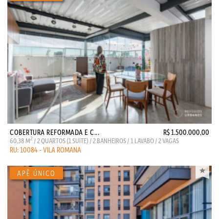
COBERTURA REFORMADA E C...
R$ 1.500.000,00
2
60,38 M
/ 2 QUARTOS (1 SUITE) / 2 BANHEIROS / 1 LAVABO / 2 VAGAS
RU: 10084 - VILA ROMANA