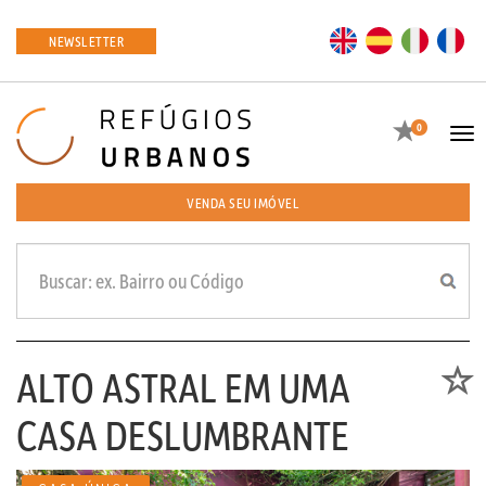
EN
ES
IT
FR
NEWSLETTER
Favoritos
0
Tog
navi
VENDA SEU IMÓVEL
ALTO ASTRAL EM UMA
Favori
CASA DESLUMBRANTE