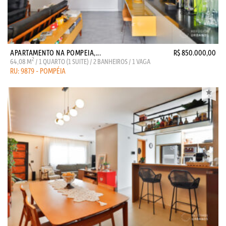
APARTAMENTO NA POMPEIA,...
R$ 850.000,00
2
64,08 M
/ 1 QUARTO (1 SUITE) / 2 BANHEIROS / 1 VAGA
RU: 9879 - POMPÉIA