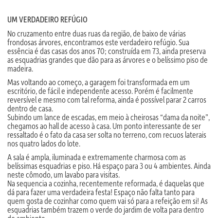
UM VERDADEIRO REFÚGIO
No cruzamento entre duas ruas da região, de baixo de várias
frondosas árvores, encontramos este verdadeiro refúgio. Sua
essência é das casas dos anos 70; construída em 73, ainda preserva
as esquadrias grandes que dão para as árvores e o belíssimo piso de
madeira.
Mas voltando ao começo, a garagem foi transformada em um
escritório, de fácil e independente acesso. Porém é facilmente
reversível e mesmo com tal reforma, ainda é possível parar 2 carros
dentro de casa.
Subindo um lance de escadas, em meio à cheirosas “dama da noite”,
chegamos ao hall de acesso à casa. Um ponto interessante de ser
ressaltado é o fato da casa ser solta no terreno, com recuos laterais
nos quatro lados do lote.
A sala é ampla, iluminada e extremamente charmosa com as
belíssimas esquadrias e piso. Há espaço para 3 ou 4 ambientes. Ainda
neste cômodo, um lavabo para visitas.
Na sequencia a cozinha, recentemente reformada, é daquelas que
dá para fazer uma verdadeira festa! Espaço não falta tanto para
quem gosta de cozinhar como quem vai só para a refeição em si! As
esquadrias também trazem o verde do jardim de volta para dentro