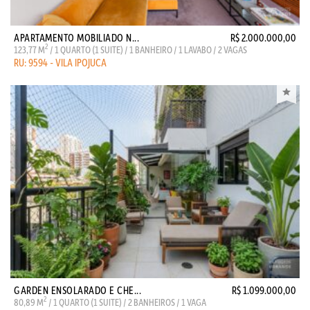
APARTAMENTO MOBILIADO N...
R$ 2.000.000,00
2
123,77 M
/ 1 QUARTO (1 SUITE) / 1 BANHEIRO / 1 LAVABO / 2 VAGAS
RU: 9594 - VILA IPOJUCA
GARDEN ENSOLARADO E CHE...
R$ 1.099.000,00
2
80,89 M
/ 1 QUARTO (1 SUITE) / 2 BANHEIROS / 1 VAGA