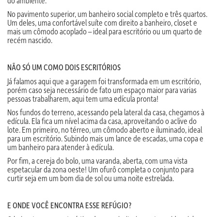
do ambiente.
No pavimento superior, um banheiro social completo e três quartos.
Um deles, uma confortável suíte com direito a banheiro, closet e
mais um cômodo acoplado – ideal para escritório ou um quarto de
recém nascido.
NÃO SÓ UM COMO DOIS ESCRITÓRIOS
Já falamos aqui que a garagem foi transformada em um escritório,
porém caso seja necessário de fato um espaço maior para varias
pessoas trabalharem, aqui tem uma edícula pronta!
Nos fundos do terreno, acessando pela lateral da casa, chegamos à
edícula. Ela fica um nível acima da casa, aproveitando o aclive do
lote. Em primeiro, no térreo, um cômodo aberto e iluminado, ideal
para um escritório. Subindo mais um lance de escadas, uma copa e
um banheiro para atender à edícula.
Por fim, a cereja do bolo, uma varanda, aberta, com uma vista
espetacular da zona oeste! Um ofurô completa o conjunto para
curtir seja em um bom dia de sol ou uma noite estrelada.
E ONDE VOCÊ ENCONTRA ESSE REFÚGIO?