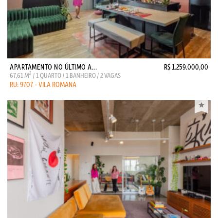
APARTAMENTO NO ÚLTIMO A...
R$ 1.259.000,00
2
67,61 M
/ 1 QUARTO / 1 BANHEIRO / 2 VAGAS
RU: 9707 - VILA ROMANA