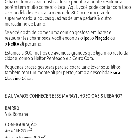
O bairro tem a característica de ser prioritariamente residencial
porém tem muito comercio local. Aqui, você pode contar com todo
a comodidade de estar a menos de 800m de um grande
supermercado, a poucas quadras de uma padaria e outro
mercadinho de bairro.
Se você gosta de comer uma comida gostosa em bares e
restaurantes charmosos, você encontra o
, o
ou
Ipo
Pingado
o
alí pertinho.
Nelito
Estamos a 800 metros de avenidas grandes que ligam ao resto da
cidade, como a Heitor Penteado e a Cerro Corá.
Pequenas praças gostosas para se exercitar e levar seus filhos
também tem um monte alí por perto, como a descolada
Praça
.
Claudino César
E AI, VAMOS CONHECER ESSE MARAVILHOSO OASIS URBANO?
BAIRRO
Vila Romana
CONFIGURAÇÃO
2
Área útil: 277 m
2
Área do Terreno: 300 m