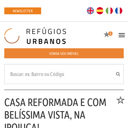
EN
ES
IT
FR
NEWSLETTER
Favoritos
0
Tog
navi
VENDA SEU IMÓVEL
CASA REFORMADA E COM
Favori
BELÍSSIMA VISTA, NA
IPOJUCA!