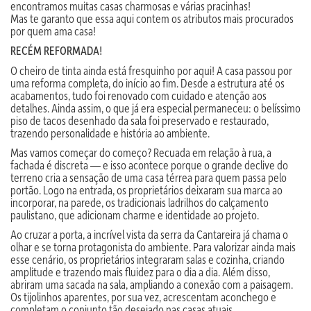
encontramos muitas casas charmosas e várias pracinhas!
Mas te garanto que essa aqui contem os atributos mais procurados
por quem ama casa!
RECÉM REFORMADA!
O cheiro de tinta ainda está fresquinho por aqui! A casa passou por
uma reforma completa, do início ao fim. Desde a estrutura até os
acabamentos, tudo foi renovado com cuidado e atenção aos
detalhes. Ainda assim, o que já era especial permaneceu: o belíssimo
piso de tacos desenhado da sala foi preservado e restaurado,
trazendo personalidade e história ao ambiente.
Mas vamos começar do começo? Recuada em relação à rua, a
fachada é discreta — e isso acontece porque o grande declive do
terreno cria a sensação de uma casa térrea para quem passa pelo
portão. Logo na entrada, os proprietários deixaram sua marca ao
incorporar, na parede, os tradicionais ladrilhos do calçamento
paulistano, que adicionam charme e identidade ao projeto.
Ao cruzar a porta, a incrível vista da serra da Cantareira já chama o
olhar e se torna protagonista do ambiente. Para valorizar ainda mais
esse cenário, os proprietários integraram salas e cozinha, criando
amplitude e trazendo mais fluidez para o dia a dia. Além disso,
abriram uma sacada na sala, ampliando a conexão com a paisagem.
Os tijolinhos aparentes, por sua vez, acrescentam aconchego e
completam o conjunto tão desejado nas casas atuais.