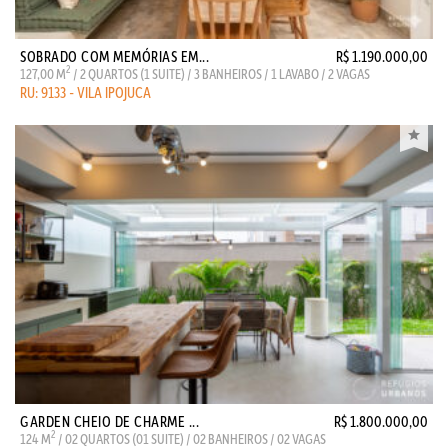
SOBRADO COM MEMÓRIAS EM...
R$ 1.190.000,00
2
127,00 M
/ 2 QUARTOS (1 SUITE) / 3 BANHEIROS / 1 LAVABO / 2 VAGAS
RU: 9133 - VILA IPOJUCA
GARDEN CHEIO DE CHARME ...
R$ 1.800.000,00
2
124 M
/ 02 QUARTOS (01 SUITE) / 02 BANHEIROS / 02 VAGAS