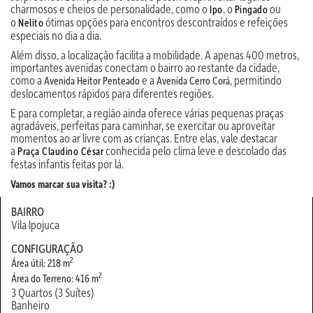
charmosos e cheios de personalidade, como o
, o
ou
Ipo
Pingado
o
ótimas opções para encontros descontraídos e refeições
Nelito
especiais no dia a dia.
Além disso, a localização facilita a mobilidade. A apenas 400 metros,
importantes avenidas conectam o bairro ao restante da cidade,
como a
e a
, permitindo
Avenida Heitor Penteado
Avenida Cerro Corá
deslocamentos rápidos para diferentes regiões.
E para completar, a região ainda oferece várias pequenas praças
agradáveis, perfeitas para caminhar, se exercitar ou aproveitar
momentos ao ar livre com as crianças. Entre elas, vale destacar
a
conhecida pelo clima leve e descolado das
Praça Claudino César
festas infantis feitas por lá.
Vamos marcar sua visita? :)
BAIRRO
Vila Ipojuca
CONFIGURAÇÃO
2
Área útil: 218 m
2
Área do Terreno: 416 m
3 Quartos (3 Suítes)
Banheiro