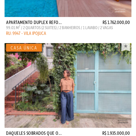
APARTAMENTO DUPLEX REFO...
R$ 1.762.000,00
2
99.01 M
/ 2 QUARTOS (2 SUITES) / 2 BANHEIROS / 1 LAVABO / 2 VAGAS
RU: 9947 - VILA IPOJUCA
DAQUELES SOBRADOS QUE O...
R$ 1.935.000,00