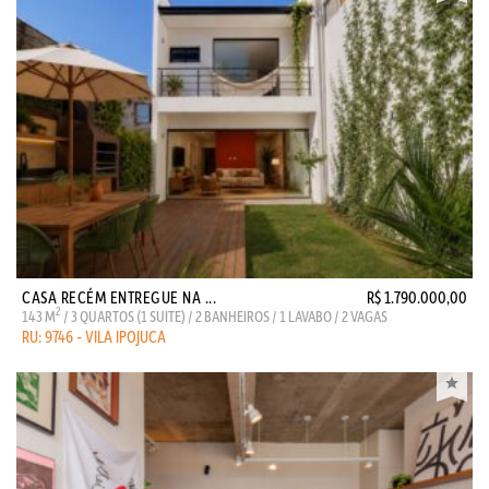
CASA RECÉM ENTREGUE NA ...
R$ 1.790.000,00
2
143 M
/ 3 QUARTOS (1 SUITE) / 2 BANHEIROS / 1 LAVABO / 2 VAGAS
RU: 9746 - VILA IPOJUCA