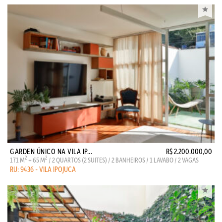
GARDEN ÚNICO NA VILA IP...
R$ 2.200.000,00
2
2
171 M
+ 65 M
/ 2 QUARTOS (2 SUITES) / 2 BANHEIROS / 1 LAVABO / 2 VAGAS
RU: 9436 - VILA IPOJUCA