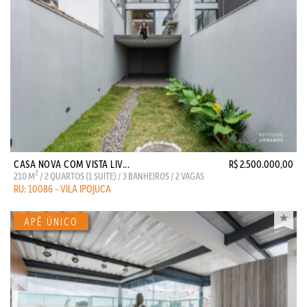
CASA NOVA COM VISTA LIV...
R$ 2.500.000,00
2
210 M
/ 2 QUARTOS (1 SUITE) / 3 BANHEIROS / 2 VAGAS
RU: 10086 - VILA IPOJUCA