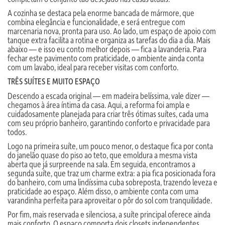
A cozinha se destaca pela enorme bancada de mármore, que
combina elegância e funcionalidade, e será entregue com
marcenaria nova, pronta para uso. Ao lado, um espaço de apoio com
tanque extra facilita a rotina e organiza as tarefas do dia a dia. Mais
abaixo — e isso eu conto melhor depois — fica a lavanderia. Para
fechar este pavimento com praticidade, o ambiente ainda conta
com um lavabo, ideal para receber visitas com conforto.
TRÊS SUÍTES E MUITO ESPAÇO
Descendo a escada original — em madeira belíssima, vale dizer —
chegamos à área íntima da casa. Aqui, a reforma foi ampla e
cuidadosamente planejada para criar três ótimas suítes, cada uma
com seu próprio banheiro, garantindo conforto e privacidade para
todos.
Logo na primeira suíte, um pouco menor, o destaque fica por conta
do janelão quase do piso ao teto, que emoldura a mesma vista
aberta que já surpreende na sala. Em seguida, encontramos a
segunda suíte, que traz um charme extra: a pia fica posicionada fora
do banheiro, com uma lindíssima cuba sobreposta, trazendo leveza e
praticidade ao espaço. Além disso, o ambiente conta com uma
varandinha perfeita para aproveitar o pôr do sol com tranquilidade.
Por fim, mais reservada e silenciosa, a suíte principal oferece ainda
mais conforto. O espaço comporta dois closets independentes,