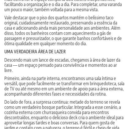
facilitando a organização e o dia a dia. Para completar, uma varanda
um pouco maior, também voltada para a mesma vista.
Vale destacar que o piso dos quartos mantém o belíssimo taco
original, cuidadosamente restaurado, preservando a essência da
casa e adicionando ainda mais personalidade aos ambientes. Além
disso, todos os banheiros contam com aquecimento a gás de
passagem e pressurizador, o que garante banhos confortáveis e de
ótima qualidade em qualquer momento do dia.
UMA VERDADEIRA ÁREA DE LAZER
Descendo mais um lance de escadas, chegamos à área de lazer da
casa — um espaço pensado para convivência e momentos ao ar
livre.
Primeiro, ainda na parte interna, encontramos uma sala íntima e
versátil, que pode facilmente se transformar em brinquedoteca, sala
de TV ou até mesmo em um ambiente de apoio para a área externa,
acompanhando diferentes fases e necessidades da rotina.
Do lado de fora, a surpresa continua: metade do terreno se revela
como um verdadeiro bosque particular. Integrada a esse cenário, a
cozinha externa com churrasqueira convida para encontros
descontraídos, enquanto o delicioso deck cria o ambiente ideal para
aproveitar longas tardes e boas conversas. Para quem gosta de
jardim e contato com a natureza, o terreno é fértil e cheio de vida,