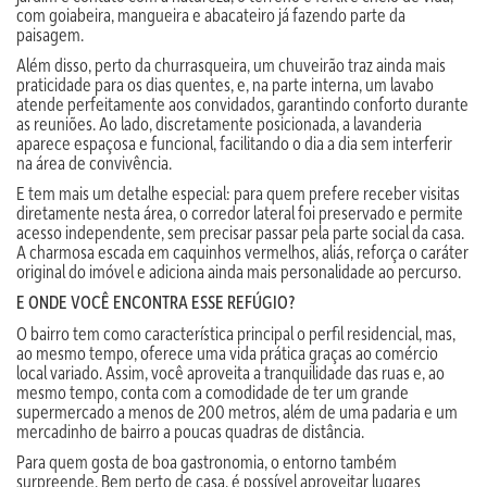
com goiabeira, mangueira e abacateiro já fazendo parte da
paisagem.
Além disso, perto da churrasqueira, um chuveirão traz ainda mais
praticidade para os dias quentes, e, na parte interna, um lavabo
atende perfeitamente aos convidados, garantindo conforto durante
as reuniões. Ao lado, discretamente posicionada, a lavanderia
aparece espaçosa e funcional, facilitando o dia a dia sem interferir
na área de convivência.
E tem mais um detalhe especial: para quem prefere receber visitas
diretamente nesta área, o corredor lateral foi preservado e permite
acesso independente, sem precisar passar pela parte social da casa.
A charmosa escada em caquinhos vermelhos, aliás, reforça o caráter
original do imóvel e adiciona ainda mais personalidade ao percurso.
E ONDE VOCÊ ENCONTRA ESSE REFÚGIO?
O bairro tem como característica principal o perfil residencial, mas,
ao mesmo tempo, oferece uma vida prática graças ao comércio
local variado. Assim, você aproveita a tranquilidade das ruas e, ao
mesmo tempo, conta com a comodidade de ter um grande
supermercado a menos de 200 metros, além de uma padaria e um
mercadinho de bairro a poucas quadras de distância.
Para quem gosta de boa gastronomia, o entorno também
surpreende. Bem perto de casa, é possível aproveitar lugares