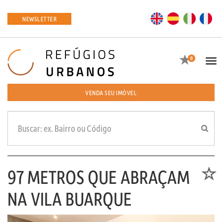
EN
ES
IT
FR
NEWSLETTER
Favoritos
0
Tog
navi
VENDA SEU IMÓVEL
97 METROS QUE ABRAÇAM
Favori
NA VILA BUARQUE