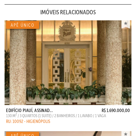
IMÓVEIS RELACIONADOS
EDIFÍCIO PIAUÍ, ASSINAD...
R$ 1.690.000,00
2
130 M
/ 3 QUARTOS (1 SUITE) / 2 BANHEIROS / 1 LAVABO / 1 VAGA
RU: 10092 - HIGIENÓPOLIS