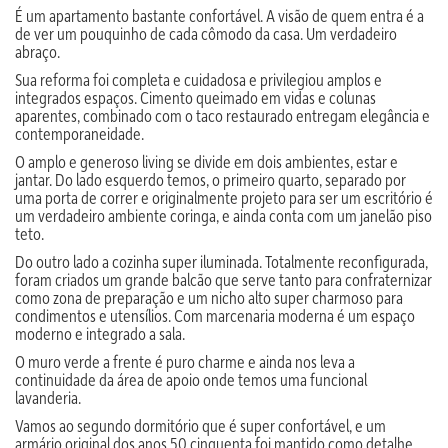
É um apartamento bastante confortável. A visão de quem entra é a
de ver um pouquinho de cada cômodo da casa. Um verdadeiro
abraço.
Sua reforma foi completa e cuidadosa e privilegiou amplos e
integrados espaços. Cimento queimado em vidas e colunas
aparentes, combinado com o taco restaurado entregam elegância e
contemporaneidade.
O amplo e generoso living se divide em dois ambientes, estar e
jantar. Do lado esquerdo temos, o primeiro quarto, separado por
uma porta de correr e originalmente projeto para ser um escritório é
um verdadeiro ambiente coringa, e ainda conta com um janelão piso
teto.
Do outro lado a cozinha super iluminada. Totalmente reconfigurada,
foram criados um grande balcão que serve tanto para confraternizar
como zona de preparação e um nicho alto super charmoso para
condimentos e utensílios. Com marcenaria moderna é um espaço
moderno e integrado a sala.
O muro verde a frente é puro charme e ainda nos leva a
continuidade da área de apoio onde temos uma funcional
lavanderia.
Vamos ao segundo dormitório que é super confortável, e um
armário original dos anos 50 cinquenta foi mantido como detalhe,