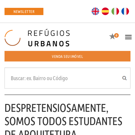
EN
ES
IT
FR
NEWSLETTER
Favoritos
0
Tog
navi
VENDA SEU IMÓVEL
DESPRETENSIOSAMENTE,
SOMOS TODOS ESTUDANTES
DE ARQUITETURA