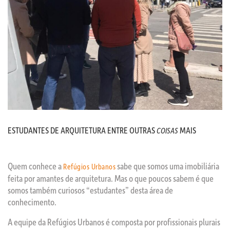
ESTUDANTES DE ARQUITETURA ENTRE OUTRAS
MAIS
COISAS
Quem conhece a
sabe que somos uma imobiliária
Refúgios Urbanos
feita por amantes de arquitetura. Mas o que poucos sabem é que
somos também curiosos “estudantes” desta área de
conhecimento.
A equipe da Refúgios Urbanos é composta por profissionais plurais