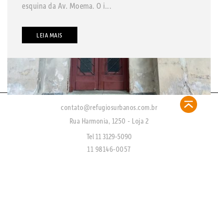
esquina da Av. Moema. O i...
LEIA MAIS
contato@refugiosurbanos.com.br
Rua Harmonia, 1250 - Loja 2
Tel 11 3129-5090
11 98146-0057
CRECI 27450 - J