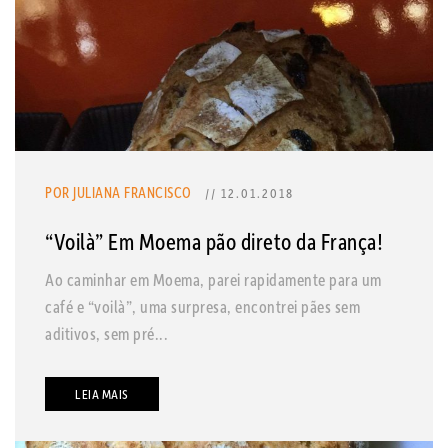
POR JULIANA FRANCISCO
// 12.01.2018
“Voilà” Em Moema pão direto da França!
Ao caminhar em Moema, parei rapidamente para um
café e “voilà”, uma surpresa, encontrei pães sem
aditivos, sem pré...
LEIA MAIS