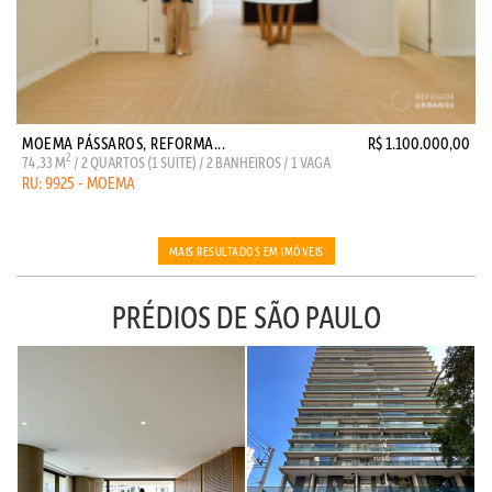
MOEMA PÁSSAROS, REFORMA...
R$ 1.100.000,00
2
74,33 M
/ 2 QUARTOS (1 SUITE) / 2 BANHEIROS / 1 VAGA
RU: 9925 - MOEMA
MAIS RESULTADOS EM IMÓVEIS
PRÉDIOS DE SÃO PAULO