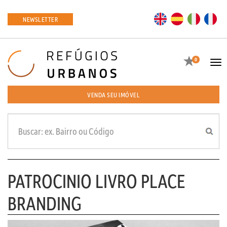
EN
ES
IT
FR
NEWSLETTER
Favoritos
0
Tog
navi
VENDA SEU IMÓVEL
PATROCINIO LIVRO PLACE
BRANDING