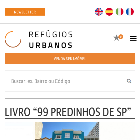
EN
ES
IT
FR
NEWSLETTER
Favoritos
0
Tog
navi
VENDA SEU IMÓVEL
LIVRO “99 PREDINHOS DE SP”