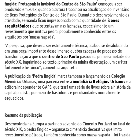
fingida: Protagonista invisível do Centro de São Paulo’
começou a ser
produzido em 2012, quando a autora trabalhou na atualização do Inventário
de Bens Protegidos do Centro de São Paulo. Durante o desenvolvimento da
atividade, Fernanda ficou impressionada com a quantidade de
ícones
arquitetônicos
que ostentavam nas fachadas, especialmente um
revestimento que imitava pedra, popularmente conhecido entre os
arquitetos por ‘massa raspada’.
“A pesquisa, que deveria ser estritamente técnica, acabou se desdobrando
em uma peça importante desse imenso quebra cabeças do processo de
transformação a que o
centro de São Paulo
passou na primeira metade do
século XX, imprimindo ao texto, primeiro da minha dissertação, um caráter
fortemente histórico”, comenta a arquiteta.
A publicação de
‘Pedra fingida’
marca também o lançamento da
Coleção
Memórias Urbanas
, uma parceria entre a
imobiliária Refúgios Urbanos
e a
editora independente GAPS, que trará uma série de livros sobre a história da
capital paulista, por meio de bastidores e peculiaridades normalmente
esquecidos.
Resumo da publicação
Desenvolvida na Europa a partir do advento do Cimento Portland no final do
século XIX, a pedra fingida – argamassa cimentícia decorativa que imita
revestimentos pétreos, também conhecida como massa raspada – foi trazida