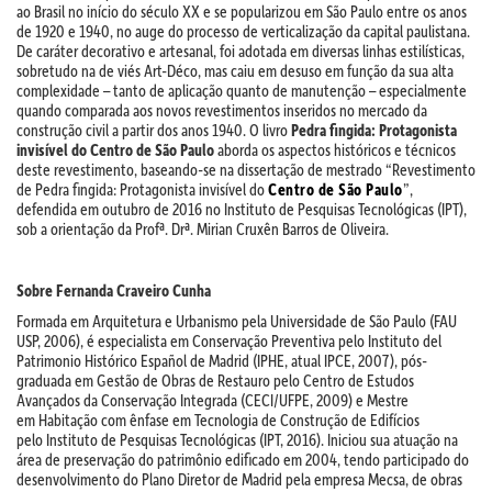
ao Brasil no início do século XX e se popularizou em São Paulo entre os anos
de 1920 e 1940, no auge do processo de verticalização da capital paulistana.
De caráter decorativo e artesanal, foi adotada em diversas linhas estilísticas,
sobretudo na de viés Art-Déco, mas caiu em desuso em função da sua alta
complexidade – tanto de aplicação quanto de manutenção – especialmente
quando comparada aos novos revestimentos inseridos no mercado da
construção civil a partir dos anos 1940. O livro
Pedra fingida: Protagonista
invisível do Centro de São Paulo
aborda os aspectos históricos e técnicos
deste revestimento, baseando-se na dissertação de mestrado “Revestimento
de Pedra fingida: Protagonista invisível do
Centro de São Paulo
”,
defendida em outubro de 2016 no Instituto de Pesquisas Tecnológicas (IPT),
sob a orientação da Profª. Drª. Mirian Cruxên Barros de Oliveira.
Sobre
Fernanda Craveiro Cunha
Formada em Arquitetura e Urbanismo pela Universidade de São Paulo (FAU
USP, 2006), é especialista em Conservação Preventiva pelo Instituto del
Patrimonio Histórico Español de Madrid (IPHE, atual IPCE, 2007), pós-
graduada em Gestão de Obras de Restauro pelo Centro de Estudos
Avançados da Conservação Integrada (CECI/UFPE, 2009) e Mestre
em Habitação com ênfase em Tecnologia de Construção de Edifícios
pelo Instituto de Pesquisas Tecnológicas (IPT, 2016). Iniciou sua atuação na
área de preservação do patrimônio edificado em 2004, tendo participado do
desenvolvimento do Plano Diretor de Madrid pela empresa Mecsa, de obras