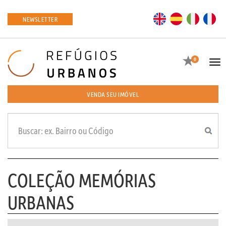
EN
ES
IT
FR
NEWSLETTER
Favoritos
0
Tog
navi
VENDA SEU IMÓVEL
COLEÇÃO MEMÓRIAS
URBANAS