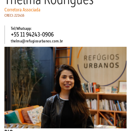
Corretora Associada
CRECI: 221416
Tel/Whatsapp:
+55 11 94243-0906
thelma@refugiosurbanos.com.br