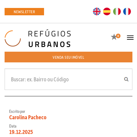
EN
ES
IT
FR
NEWSLETTER
Favoritos
0
Tog
navi
VENDA SEU IMÓVEL
Escrito por
Carolina Pacheco
Data
19.12.2025