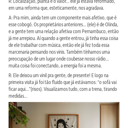
R: Localização, planta e o valor… ele já estava reformado,
em uma reforma que, esteticamente, nos agradava.
A: Pra mim, ainda tem um componente mais afetivo, que é
esse cobogó. Os proprietários anteriores… (ele) é de Olinda,
e a gente tem uma relação afetiva com Pernambuco, então
já me arrepiou. Aí quando a gente entrou, já tinha essa coisa
de ele trabalhar com música, então ele já fez toda essa
marcenaria pensando nos vinis. Também tínhamos uma
preocupação de um lugar onde coubesse nosso rádio…
muita coisa foi conectando, a energia foi a mesma.
R: Ele deixou um vinil pra gente, de presente! E logo na
primeira visita já foi tão fluido que já estávamos: “o sofá vai
ficar aqui…”(risos). Visualizamos tudo, com a trena, tirando
medidas…