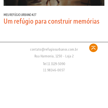
MEU REFÚGIO URBANO #27
Um refúgio para construir memórias
contato@refugiosurbanos.com.br
Rua Harmonia, 1250 - Loja 2
Tel 11 3129-5090
11 98146-0057
CRECI 27450 - J
FAQ
CADASTRE-SE