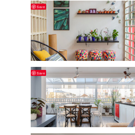
Save
Save