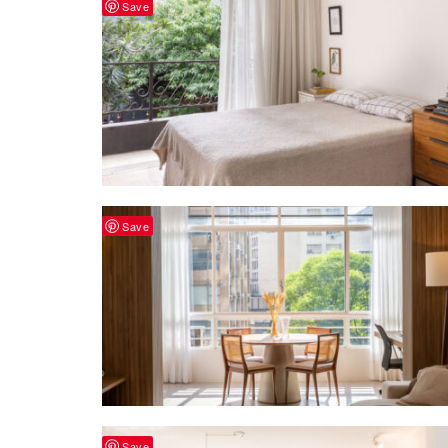
Save
Save
Save