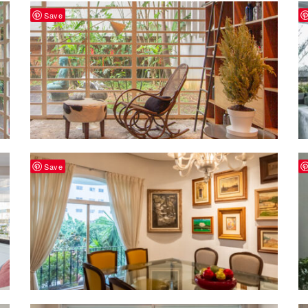
Save
Save