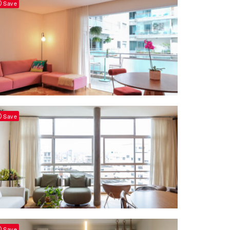
Save
Save
Save