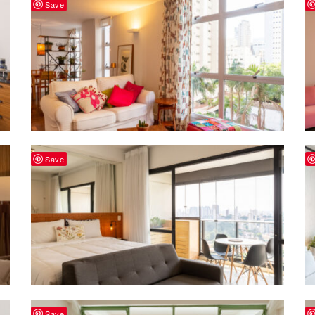
Save
Save
Save