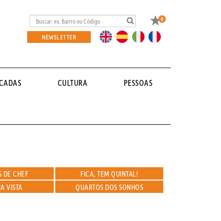
Favoritos
0
EN
ES
IT
FR
NEWSLETTER
ACADAS
CULTURA
PESSOAS
 DE CHEF
FICA, TEM QUINTAL!
A VISTA
QUARTOS DOS SONHOS