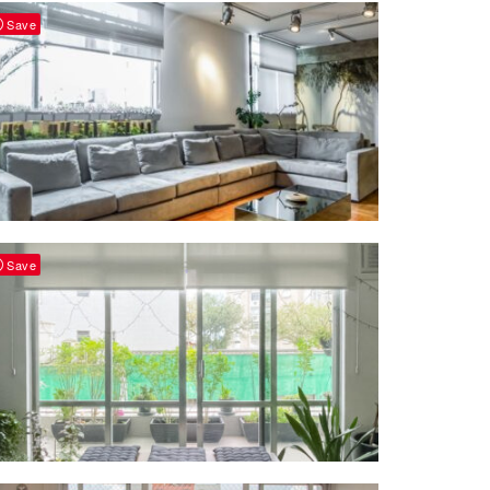
Save
Save