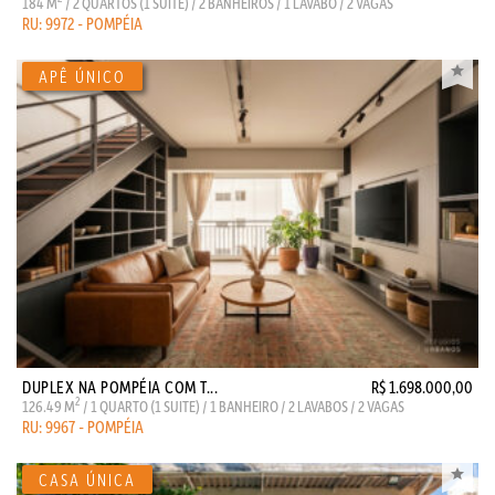
184 M
/ 2 QUARTOS (1 SUITE) / 2 BANHEIROS / 1 LAVABO / 2 VAGAS
RU: 9972 - POMPÉIA
DUPLEX NA POMPÉIA COM T...
R$ 1.698.000,00
2
126.49 M
/ 1 QUARTO (1 SUITE) / 1 BANHEIRO / 2 LAVABOS / 2 VAGAS
RU: 9967 - POMPÉIA