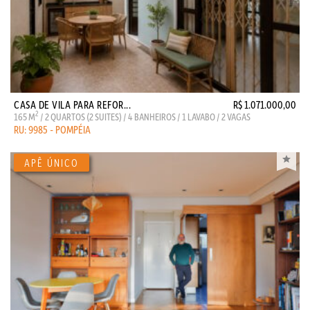
CASA DE VILA PARA REFOR...
R$ 1.071.000,00
2
165 M
/ 2 QUARTOS (2 SUITES) / 4 BANHEIROS / 1 LAVABO / 2 VAGAS
RU: 9985 - POMPÉIA