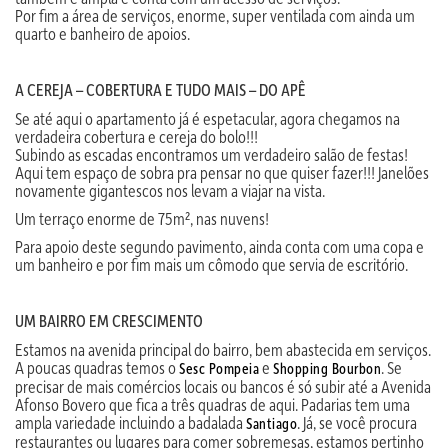
Por fim a área de serviços, enorme, super ventilada com ainda um
quarto e banheiro de apoios.
A CEREJA – COBERTURA E TUDO MAIS – DO APÊ
Se até aqui o apartamento já é espetacular, agora chegamos na
verdadeira cobertura e cereja do bolo!!!
Subindo as escadas encontramos um verdadeiro salão de festas!
Aqui tem espaço de sobra pra pensar no que quiser fazer!!! Janelões
novamente gigantescos nos levam a viajar na vista.
Um terraço enorme de 75m², nas nuvens!
Para apoio deste segundo pavimento, ainda conta com uma copa e
um banheiro e por fim mais um cômodo que servia de escritório.
UM BAIRRO EM CRESCIMENTO
Estamos na avenida principal do bairro, bem abastecida em serviços.
A poucas quadras temos o
e
. Se
Sesc Pompeia
Shopping Bourbon
precisar de mais comércios locais ou bancos é só subir até a Avenida
Afonso Bovero que fica a três quadras de aqui. Padarias tem uma
ampla variedade incluindo a badalada
. Já, se você procura
Santiago
restaurantes ou lugares para comer sobremesas, estamos pertinho