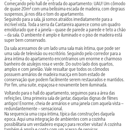
Começando pelo hall de entrada do apartamento: UAU! Um cômodo
de quase 20m² com uma belíssima escada de madeira, com degraus
suspensos, já nos dita o tom do apartamento.
Seguindo para a sala, já somos atraídos imediatamente para a
incrível vista. Toda a serra da Cantareira aparece como um quadro
emoldurado que é a janela – quase de parede a parede e teto a chão
– da sala. O ambiente é amplo e iluminado e o piso de madeira está
super bem conservado.
Da sala acessamos de um lado uma sala mais íntima, que pode ser
uma sala de televisão ou escritório. Seguindo pelo corredor para a
área intima do apartamento encontramos um enorme e charmoso
banheiro de azulejos rosa e verde. Do outro lado dois quartos,
amplos e com janelão. Vale ressaltar que todos os cômodos
possuem armários de madeira maciça em bom estado de
conservação que podem facilmente serem restaurados e mantidos.
Por fim, uma suite, espaçosa e novamente bem iluminada.
Voltando para o hall do apartamento, seguimos para a área das
refeições. Uma primeira sala de jantar, daquelas dignas de filmes
antigos! Enorme, cheia de armários e uma janela com aquela vista –
redundantemente – sensacional.
Na sequencia uma copa íntima, típica das construções daquela
epoca. Aqui uma integração de ambientes com a cozinha
possibilitaria um verdadeiro espaço para receber visitas! A cozinha
também é ampla e conta com um acesso de serviços.