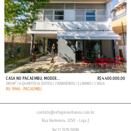
CASA NO PACAEMBU, MODER...
R$ 4.400.000,00
2
380 M
/ 6 QUARTOS (4 SUITES) / 7 BANHEIROS / 1 LAVABO / 1 VAGA
RU: 9966 - PACAEMBU
contato@refugiosurbanos.com.br
Rua Harmonia, 1250 - Loja 2
Tel 11 3129-5090