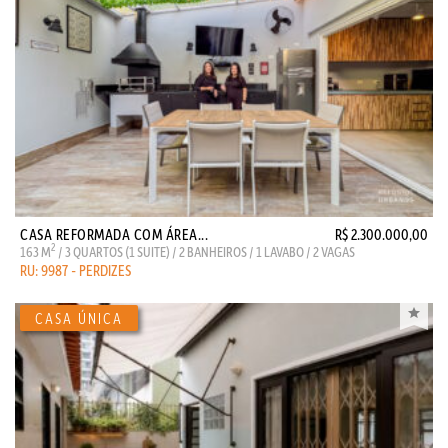
CASA REFORMADA COM ÁREA...
R$ 2.300.000,00
2
163 M
/ 3 QUARTOS (1 SUITE) / 2 BANHEIROS / 1 LAVABO / 2 VAGAS
RU: 9987 - PERDIZES