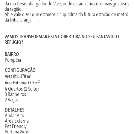
da rua Desembargador do Vale, onde estão vários dos mais gostosos
da região.
Ah e vale dizer que estamos a 4 quadras da futura estação de metrô
da linha laranja!
VAMOS TRANSFORMAR ESTA COBERTURA NO SEU FANTÁSTICO
REFÚGIO?
BAIRRO
Pompéia
CONFIGURAÇÃO
2
Área útil: 378 m
2
Área Externa: 75.5 m
4 Quartos (1 Suíte)
3 Banheiros
2 Vagas
DETALHES
Andar Alto
Área Externa
Pet Friendly
Portaria 24hs