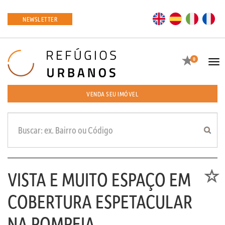
EN
ES
IT
FR
NEWSLETTER
Favoritos
0
Tog
navi
VENDA SEU IMÓVEL
VISTA E MUITO ESPAÇO EM
Favori
COBERTURA ESPETACULAR
NA POMPEIA