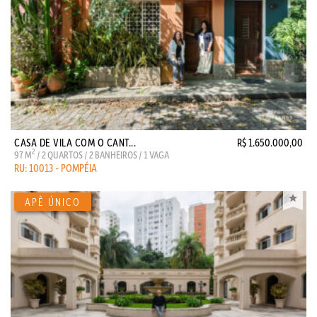
CASA DE VILA COM O CANT...
R$ 1.650.000,00
2
97 M
/ 2 QUARTOS / 2 BANHEIROS / 1 VAGA
RU: 10013 - POMPÉIA