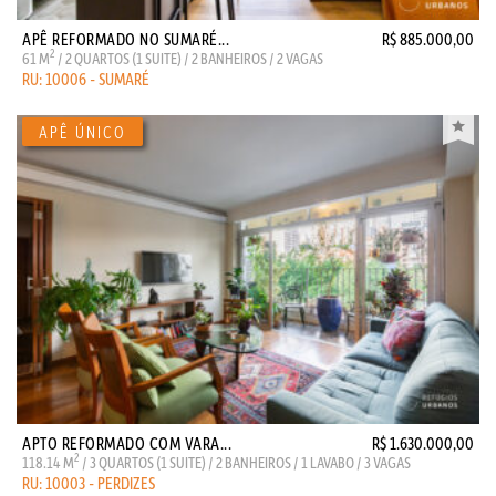
APÊ REFORMADO NO SUMARÉ...
R$ 885.000,00
2
61 M
/ 2 QUARTOS (1 SUITE) / 2 BANHEIROS / 2 VAGAS
RU: 10006 - SUMARÉ
APTO REFORMADO COM VARA...
R$ 1.630.000,00
2
118.14 M
/ 3 QUARTOS (1 SUITE) / 2 BANHEIROS / 1 LAVABO / 3 VAGAS
RU: 10003 - PERDIZES