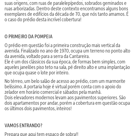
suas origens, com ruas de paralelepípedos, sobrados geminados e
ruas arborizadas. Dentro deste contexto encontramos alguns bons
exemplares de edifícios da década de 70, que nós tanto amamos. É
o caso do prédio desta incrível cobertura!
O PRIMEIRO DA POMPEIA
O prédio em questão foi a primeira construção mais vertical da
avenida. Finalizado no ano de 1970, ocupa um terreno no ponto alto
da avenida, voltado para a serra da Cantareira.
Ele é um dos clássicos da sua época, de formas bem simples, com
aqueles janelões piso teto na sala, pé direito alto e uma implantação
que ocupa quase o lote por inteiro.
No térreo, um belo salão de acesso ao prédio, com um marmorite
belíssimo. A portaria hoje é virtual porém conta com o apoio do
zelador em horário comercial e sábados pela manhã.
Dois elevadores modernos levam aos pavimentos superiores. São
dois apartamentos por andar, porém a cobertura em questão ocupa
os últimos dois pavimentos, inteiros!
VAMOS ENTRANDO?
Prepara que aqui tem espaço de sobra!!