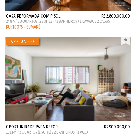
CASA REFORMADA COM PISC...
R$ 2.800.000,00
2
248 M
/ 3 QUARTOS (2 SUITES) / 3 BANHEIROS / 1 LAVABO / 2 VAGAS
RU: 10075 - SUMARÉ
OPORTUNIDADE PARA REFOR...
R$ 900.000,00
2
131 M
/ 3 QUARTOS (1 SUITE) / 2 BANHEIROS / 1 VAGA