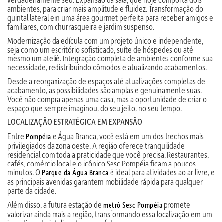
ambientes, para criar mais amplitude e fluidez. Transformação do
quintal lateral em uma área gourmet perfeita para receber amigos e
familiares, com churrasqueira e jardim suspenso.
Modernização da edícula com um projeto único e independente,
seja como um escritório sofisticado, suíte de hóspedes ou até
mesmo um ateliê. Integração completa de ambientes conforme sua
necessidade, redistribuindo cômodos e atualizando acabamentos.
Desde a reorganização de espaços até atualizações completas de
acabamento, as possibilidades são amplas e genuinamente suas.
Você não compra apenas uma casa, mas a oportunidade de criar o
espaço que sempre imaginou, do seu jeito, no seu tempo.
LOCALIZAÇÃO ESTRATÉGICA EM EXPANSÃO
Entre
e Água Branca, você está em um dos trechos mais
Pompéia
privilegiados da zona oeste. A região oferece tranquilidade
residencial com toda a praticidade que você precisa. Restaurantes,
cafés, comércio local e o icônico Sesc Pompéia ficam a poucos
minutos. O
é ideal para atividades ao ar livre, e
Parque da Água Branca
as principais avenidas garantem mobilidade rápida para qualquer
parte da cidade.
Além disso, a futura estação de
promete
metrô Sesc Pompéia
valorizar ainda mais a região, transformando essa localização em um