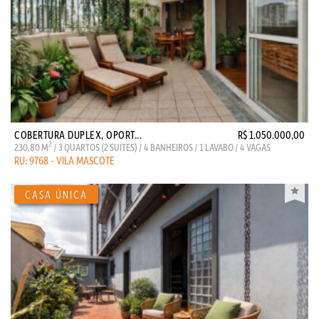
COBERTURA DUPLEX, OPORT...
R$ 1.050.000,00
2
230,80 M
/ 3 QUARTOS (2 SUITES) / 4 BANHEIROS / 1 LAVABO / 4 VAGAS
RU: 9768 - VILA MASCOTE