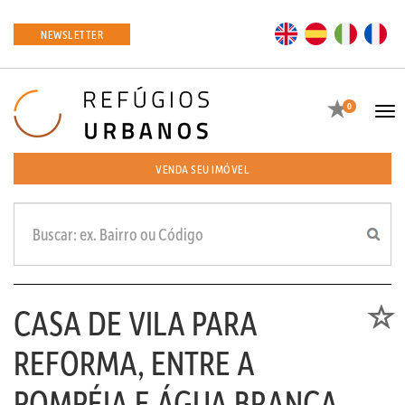
EN
ES
IT
FR
NEWSLETTER
Favoritos
0
Tog
navi
VENDA SEU IMÓVEL
CASA DE VILA PARA
Favori
REFORMA, ENTRE A
POMPÉIA E ÁGUA BRANCA