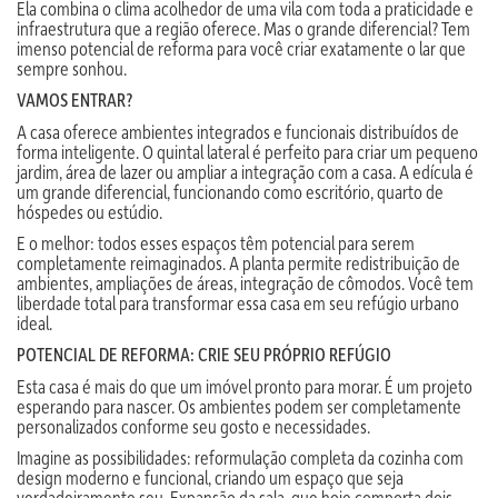
Ela combina o clima acolhedor de uma vila com toda a praticidade e
infraestrutura que a região oferece. Mas o grande diferencial? Tem
imenso potencial de reforma para você criar exatamente o lar que
sempre sonhou.
VAMOS ENTRAR?
A casa oferece ambientes integrados e funcionais distribuídos de
forma inteligente. O quintal lateral é perfeito para criar um pequeno
jardim, área de lazer ou ampliar a integração com a casa. A edícula é
um grande diferencial, funcionando como escritório, quarto de
hóspedes ou estúdio.
E o melhor: todos esses espaços têm potencial para serem
completamente reimaginados. A planta permite redistribuição de
ambientes, ampliações de áreas, integração de cômodos. Você tem
liberdade total para transformar essa casa em seu refúgio urbano
ideal.
POTENCIAL DE REFORMA: CRIE SEU PRÓPRIO REFÚGIO
Esta casa é mais do que um imóvel pronto para morar. É um projeto
esperando para nascer. Os ambientes podem ser completamente
personalizados conforme seu gosto e necessidades.
Imagine as possibilidades: reformulação completa da cozinha com
design moderno e funcional, criando um espaço que seja
verdadeiramente seu. Expansão da sala, que hoje comporta dois