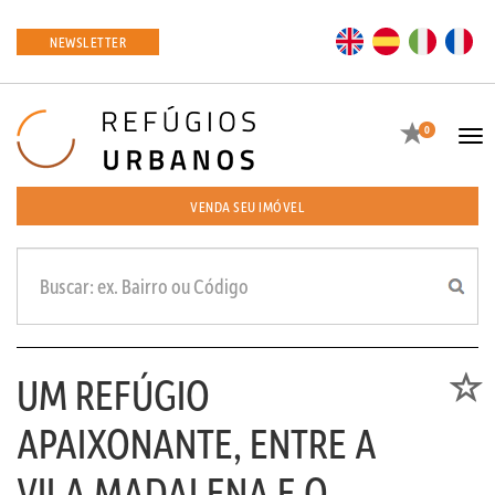
EN
ES
IT
FR
NEWSLETTER
Favoritos
0
Tog
navi
VENDA SEU IMÓVEL
UM REFÚGIO
Favori
APAIXONANTE, ENTRE A
VILA MADALENA E O