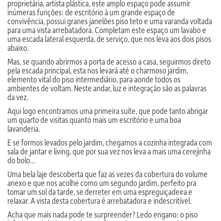
proprietária, artista plástica, este amplo espaço pode assumir
inúmeras funções: de escritório à um grande espaço de
convivência, possui granes janelões piso teto e uma varanda voltada
para uma vista arrebatadora. Completam este espaço um lavabo e
uma escada lateral esquerda, de serviço, que nos leva aos dois pisos
abaixo.
Mas, se quando abrirmos a porta de acesso a casa, seguirmos direto
pela escada principal, esta nos levará até o charmoso jardim,
elemento vital do piso intermediário, para aonde todos os
ambientes de voltam. Neste andar, luz e integração são as palavras
da vez.
Aqui logo encontramos uma primeira suíte, que pode tanto abrigar
um quarto de visitas quanto mais um escritório e uma boa
lavanderia.
E se formos levados pelo jardim, chegamos a cozinha integrada com
sala de jantar e living, que por sua vez nos leva a mais uma cerejinha
do bolo…
Uma bela laje descoberta que faz as vezes da cobertura do volume
anexo e que nos acolhe como um segundo jardim, perfeito pra
tomar um sol da tarde, se derreter em uma espreguiçadeira e
relaxar. A vista desta cobertura é arrebatadora e indescritível.
Acha que mais nada pode te surpreender? Ledo engano: o piso