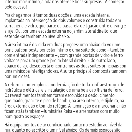
inferior, mais íntimo, ainda nos oferece boas surpresas…A começar
pelo acesso!
Pra chegarmos lá temos duas opções: uma escada interna,
implantada na intersecção do dois volumes e construída toda em
serralheria e vidro, que parte da passarela de ligação entre o living e
a laje. Ou, por uma escada externa no jardim lateral direito, que
estende-se também ao nível abaixo.
A área íntima é dividida em duas porções: uma abaixo do volume
principal composta por estar íntimo e uma suíte de apoio – também
com entrada independente – , com grande portas de vidro e ferro
voltadas para um grande jardim lateral direito E do outro lado,
abaixo da laje descoberta encontramos as duas suítes principais com
uma minicopa interligando-as. A suíte principal é composta também
por um closet.
A reforma contemplou a modernização de toda a infraestrutura de
hidráulica e elétrica, e a instalação de uma bela caixilharia de ferro.
Os revestimentos também foram escolhidos a dedo: cimento
queimado, granilite e piso de bambu, na área interna, e tijoleira, na
área externa dão o tom do refúgio. A iluminação e a marcenaria não
ficam atrás também – luminárias Reka – e arrematam com muito
bom gosto os espaços.
Há equipamentos de ar condicionado tanto no estudio ao nível da
rua, quanto no escritório um nível abaixo. Os demais espaços são