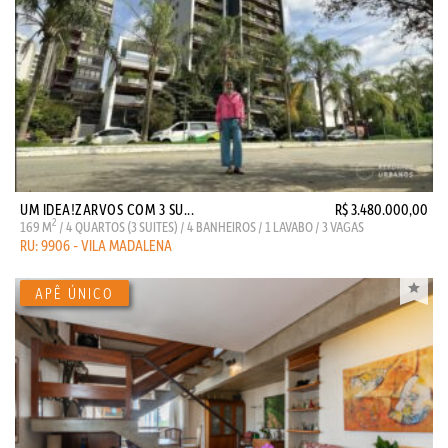
UM IDEA!ZARVOS COM 3 SU...
R$ 3.480.000,00
2
169 M
/ 4 QUARTOS (3 SUITES) / 4 BANHEIROS / 1 LAVABO / 3 VAGAS
RU: 9906 - VILA MADALENA