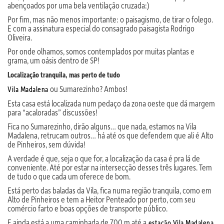
abençoados por uma bela ventilação cruzada:)
Por fim, mas não menos importante: o paisagismo, de tirar o folego.
E com a assinatura especial do consagrado paisagista Rodrigo
Oliveira.
Por onde olhamos, somos contemplados por muitas plantas e
grama, um oásis dentro de SP!
Localização tranquila, mas perto de tudo
ou Sumarezinho? Ambos!
Vila Madalena
Esta casa está localizada num pedaço da zona oeste que dá margem
para “acaloradas” discussões!
Fica no Sumarezinho, dirão alguns… que nada, estamos na Vila
Madalena, retrucam outros… há até os que defendem que ali é Alto
de Pinheiros, sem dúvida!
A verdade é que, seja o que for, a localização da casa é pra lá de
conveniente. Até por estar na intersecção desses três lugares. Tem
de tudo o que cada um oferece de bom.
Está perto das baladas da Vila, fica numa região tranquila, como em
Alto de Pinheiros e tem a Heitor Penteado por perto, com seu
comércio farto e boas opções de transporte público.
E ainda está a uma caminhada de 700 m até a
estação Vila Madalena