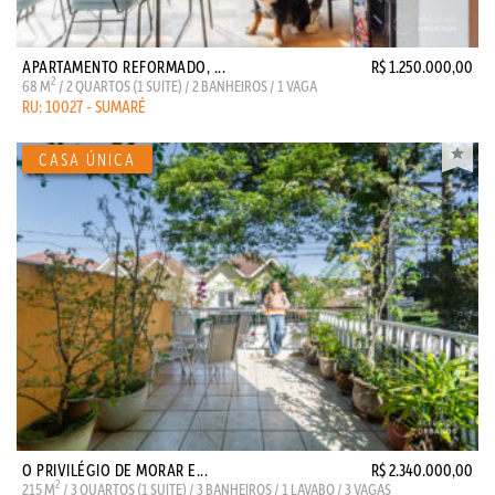
APARTAMENTO REFORMADO, ...
R$ 1.250.000,00
2
68 M
/ 2 QUARTOS (1 SUITE) / 2 BANHEIROS / 1 VAGA
RU: 10027 - SUMARÉ
O PRIVILÉGIO DE MORAR E...
R$ 2.340.000,00
2
215 M
/ 3 QUARTOS (1 SUITE) / 3 BANHEIROS / 1 LAVABO / 3 VAGAS