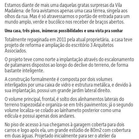
Estamos diante de mais uma daquelas gratas surpresas da Vila
Madalena: de fora avistamos apenas uma casa térrea, singela aos
olhos da rua. Mas é só atravessarmos o portão de entrada para um
mundo amplo, verde e bucólico nos receber de braços abertos.
Uma casa, três pisos, inúmeras possibilidades e uma vista pra sonhar
Totalmente repaginada em 2011 pela atual proprietária, a casa teve
projeto de reforma e ampliação do escritório 3 Arquitetos
Associados.
O projeto teve como norte a implantação através do escalonamento
de patamares dispostos ao longo do declive do terreno, de forma
bastante inteligente.
A construção formalmente é composta por dois volumes
interligados por uma caixa de vidro e estrutura metálica, e devido à
sua implantação, possui um grande jardim lateral direito.
O volume principal, frontal, é solto dos alinhamentos laterais do
terreno trapezoidal e organiza-se em três pavimentos; já o segundo
volume localiza-se colado ao lainhameto posterior como uma
edícula e possui apenas dois andares.
No piso de acesso à rua chegamos à garagem coberta para dois
carros e logo após ela, um grande estúdio de 80m2 com cobertura
em duas águas. Projetado inicialmente para ser o atelier da