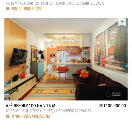
2
58,11 M
/ 2 QUARTOS (1 SUITE) / 1 BANHEIRO / 1 LAVABO / 1 VAGA
RU: 9804 - PINHEIROS
APÊ REFORMADO NA VILA M...
R$ 1.100.000,00
2
61,68 M
/ 2 QUARTOS (1 SUITE) / 2 BANHEIROS / 2 VAGAS
RU: 9780 - VILA MADALENA