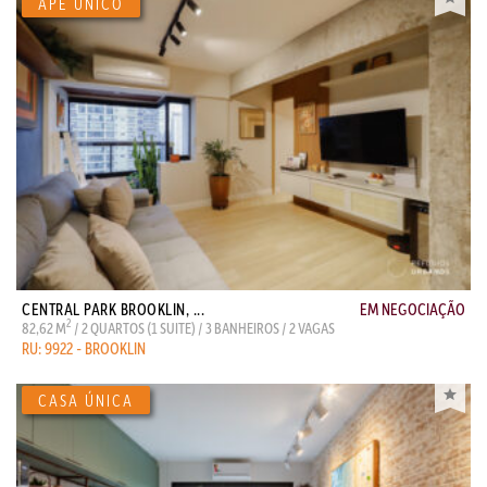
CENTRAL PARK BROOKLIN, ...
EM NEGOCIAÇÃO
2
82,62 M
/ 2 QUARTOS (1 SUITE) / 3 BANHEIROS / 2 VAGAS
RU: 9922 - BROOKLIN