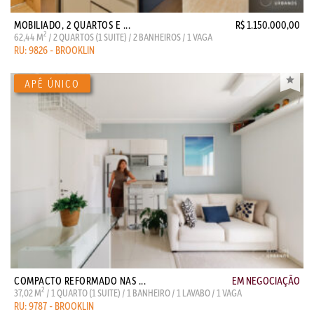
MOBILIADO, 2 QUARTOS E ...
R$ 1.150.000,00
2
62,44 M
/ 2 QUARTOS (1 SUITE) / 2 BANHEIROS / 1 VAGA
RU: 9826 - BROOKLIN
COMPACTO REFORMADO NAS ...
EM NEGOCIAÇÃO
2
37,02 M
/ 1 QUARTO (1 SUITE) / 1 BANHEIRO / 1 LAVABO / 1 VAGA
RU: 9787 - BROOKLIN