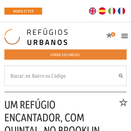
EN
ES
IT
FR
NEWSLETTER
Favoritos
0
Tog
navi
VENDA SEU IMÓVEL
UM REFÚGIO
Favori
ENCANTADOR, COM
QUINTAL, NO BROOKLIN