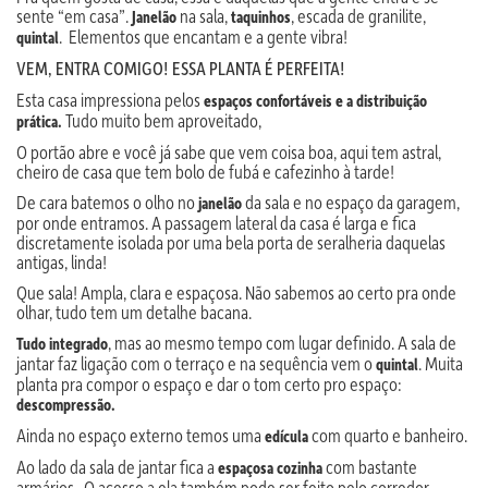
sente “em casa”.
na sala,
, escada de granilite,
Janelão
taquinhos
. Elementos que encantam e a gente vibra!
quintal
VEM, ENTRA COMIGO! ESSA PLANTA É PERFEITA!
Esta casa impressiona pelos
espaços confortáveis e a distribuição
Tudo muito bem aproveitado,
prática.
O portão abre e você já sabe que vem coisa boa, aqui tem astral,
cheiro de casa que tem bolo de fubá e cafezinho à tarde!
De cara batemos o olho no
da sala e no espaço da garagem,
janelão
por onde entramos. A passagem lateral da casa é larga e fica
discretamente isolada por uma bela porta de seralheria daquelas
antigas, linda!
Que sala! Ampla, clara e espaçosa. Não sabemos ao certo pra onde
olhar, tudo tem um detalhe bacana.
, mas ao mesmo tempo com lugar definido. A sala de
Tudo integrado
jantar faz ligação com o terraço e na sequência vem o
. Muita
quintal
planta pra compor o espaço e dar o tom certo pro espaço:
descompressão.
Ainda no espaço externo temos uma
com quarto e banheiro.
edícula
Ao lado da sala de jantar fica a
com bastante
espaçosa cozinha
armários. O acesso a ela também pode ser feito pelo corredor