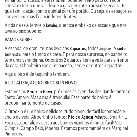
lateral externo que vai desde a garagem até a área de serviço. E
que tem ligação com o quintal por um portão. Ou seja, os espaços se
conversam, mas ficam independentes.
Ainda na sala temos o
, que fica embaixo da escada que nos
lavabo
leva ao piso superior.
VAMOS SUBIR?
A escada, de granilite, nos leva aos
, todos
. A
3 quartos
amplos
suíte
para o fundo da casa. E para nossa surpresa, no banheiro
tem vista
tem uma varandinha. Os outros 2 quartos, tem a vista para a frente
da casa. O banheiro social, espaçoso, serve os outros 2 quartos.
Aqui o piso é de taquinho também.
A LOCALIZAÇÃO, NO BROOKLIN NOVO
Estamos no
, próximos às avenidas dos Bandeirantes e
Brooklin Novo
Santo Amaro. Mas a rua é tranquila! Essa parte do bairro é
predominantemente de casas.
O Brookin é um bairro delicioso, tudo plano, de fácil locomoção e
cheio de vida. Ali pertinho temos:
o, Smart Fit.
Pão de Açúcar Minut
Fora isso, por ali, o acesso aos bairros vizinhos é muito fácil: Vila
Olímpia, Campo Belo, Moema. Estamos perto também da Marginal
Pinheiros.