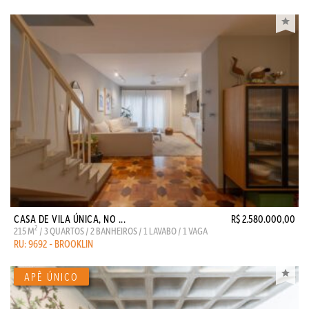
CASA DE VILA ÚNICA, NO ...
R$ 2.580.000,00
2
215 M
/ 3 QUARTOS / 2 BANHEIROS / 1 LAVABO / 1 VAGA
RU: 9692 - BROOKLIN