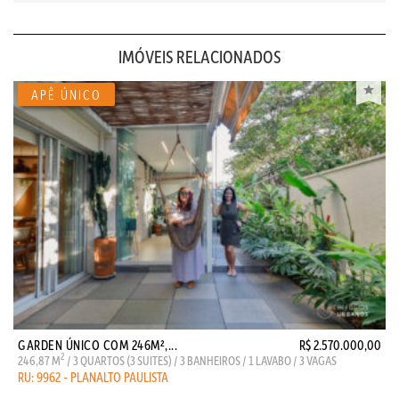
IMÓVEIS RELACIONADOS
GARDEN ÚNICO COM 246M²,...
R$ 2.570.000,00
2
246,87 M
/ 3 QUARTOS (3 SUITES) / 3 BANHEIROS / 1 LAVABO / 3 VAGAS
RU: 9962 - PLANALTO PAULISTA