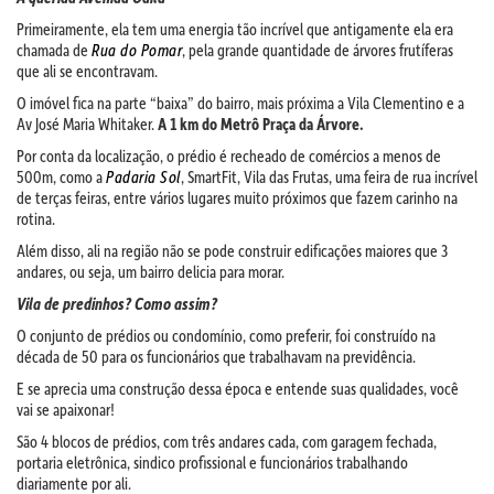
Primeiramente, ela tem uma energia tão incrível que antigamente ela era
chamada de
Rua do Pomar
, pela grande quantidade de árvores frutíferas
que ali se encontravam.
O imóvel fica na parte “baixa” do bairro, mais próxima a Vila Clementino e a
Av José Maria Whitaker.
A 1 km do Metrô Praça da Árvore.
Por conta da localização, o prédio é recheado de comércios a menos de
500m, como a
Padaria Sol
, SmartFit, Vila das Frutas, uma feira de rua incrível
de terças feiras, entre vários lugares muito próximos que fazem carinho na
rotina.
Além disso, ali na região não se pode construir edificações maiores que 3
andares, ou seja, um bairro delicia para morar.
Vila de predinhos? Como assim?
O conjunto de prédios ou condomínio, como preferir, foi construído na
década de 50 para os funcionários que trabalhavam na previdência.
E se aprecia uma construção dessa época e entende suas qualidades, você
vai se apaixonar!
São 4 blocos de prédios, com três andares cada, com garagem fechada,
portaria eletrônica, sindico profissional e funcionários trabalhando
diariamente por ali.