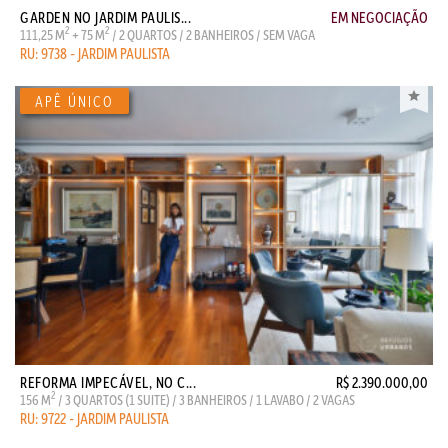
GARDEN NO JARDIM PAULIS...
EM NEGOCIAÇÃO
2
2
111,25 M
+ 75 M
/ 2 QUARTOS / 2 BANHEIROS / SEM VAGA
RU: 9738 - JARDIM PAULISTA
REFORMA IMPECÁVEL, NO C...
R$ 2.390.000,00
2
156 M
/ 3 QUARTOS (1 SUITE) / 3 BANHEIROS / 1 LAVABO / 2 VAGAS
RU: 9722 - JARDIM PAULISTA