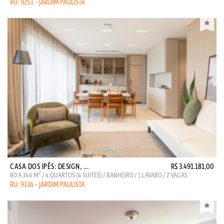
RU: 9251 - JARDIM PAULISTA
CASA DOS IPÊS: DESIGN, ...
R$ 3.491.181,00
2
80 A 346 M
/ 4 QUARTOS (4 SUITES) / BANHEIRO / 1 LAVABO / 2 VAGAS
RU: 9136 - JARDIM PAULISTA