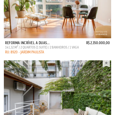
REFORMA INCRÍVEL A DUAS...
R$ 2.350.000,00
2
141,32 M
/ 2 QUARTOS (1 SUITE) / 2 BANHEIROS / 1 VAGA
RU: 8920 - JARDIM PAULISTA