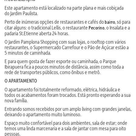
Este apartamento está localizado na parte plana e mais cobiçada
do Jardim Paulista.
Perto de inúmeras opções de restaurantes e cafés do
, só para
bairro
citar alguns: o tradicional Lellis, o restaurante
, o Insalata e a
Pecorino
padaria St.Etienne aberta 24 horas.
O Jardim Pamplona Shopping com suas lojas, o rooftop com vários
restaurantes, o Supermercado Carrefour e o Pão de Açúcar estão a
5 minutos de caminhada.
E para quem gosta de fazer esporte ou caminhada, o Parque
Ibirapuera fica a poucos minutos de distância, assim como toda a
rede de transportes públicos, como ônibus e metrô.
O APARTAMENTO
O apartamento foi totalmente reformado, elétrica, hidráulica e
todos os acabamentos foram trocados. Está pronto esperando a sua
nova família.
Entrando somos recebidos por um amplo living com grandes janelas,
deixando o apartamento muito luminoso.
Espaço muito confortável para dois ambientes, sala de estar; onde
temos uma linda marcenaria e a sala de jantar com mesa para oito
pessoas.