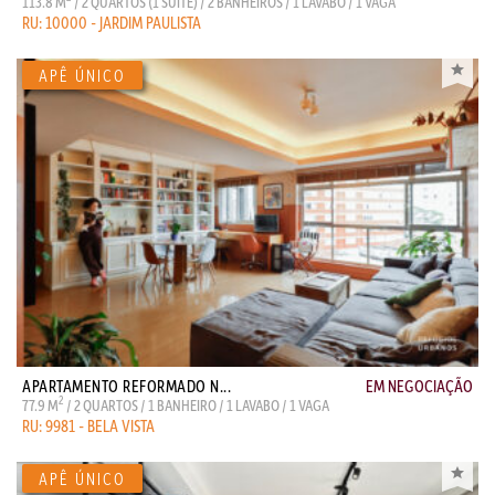
113.8 M
/ 2 QUARTOS (1 SUITE) / 2 BANHEIROS / 1 LAVABO / 1 VAGA
RU: 10000 - JARDIM PAULISTA
APARTAMENTO REFORMADO N...
EM NEGOCIAÇÃO
2
77.9 M
/ 2 QUARTOS / 1 BANHEIRO / 1 LAVABO / 1 VAGA
RU: 9981 - BELA VISTA