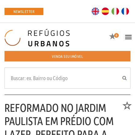
EN
ES
IT
FR
NEWSLETTER
Favoritos
0
Tog
navi
VENDA SEU IMÓVEL
REFORMADO NO JARDIM
Favori
PAULISTA EM PRÉDIO COM
LAZER, PERFEITO PARA A