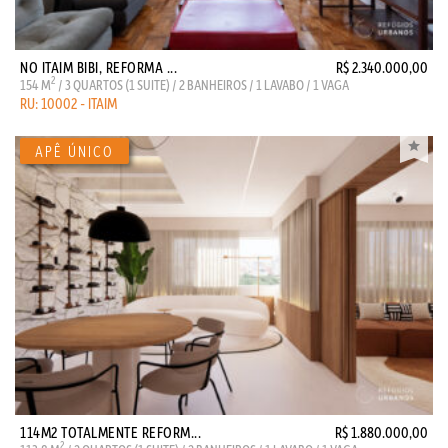
NO ITAIM BIBI, REFORMA ...
R$ 2.340.000,00
2
154 M
/ 3 QUARTOS (1 SUITE) / 2 BANHEIROS / 1 LAVABO / 1 VAGA
RU: 10002 - ITAIM
114M2 TOTALMENTE REFORM...
R$ 1.880.000,00
2