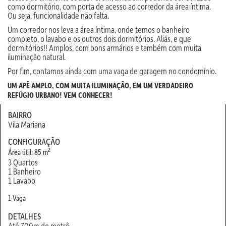
como dormitório, com porta de acesso ao corredor da área íntima.
Ou seja, funcionalidade não falta.
Um corredor nos leva a área íntima, onde temos o banheiro
completo, o lavabo e os outros dois dormitórios. Aliás, e que
dormitórios!! Amplos, com bons armários e também com muita
iluminação natural.
Por fim, contamos ainda com uma vaga de garagem no condomínio.
UM APÊ AMPLO, COM MUITA ILUMINAÇÃO, EM UM VERDADEIRO
REFÚGIO URBANO! VEM CONHECER!
BAIRRO
Vila Mariana
CONFIGURAÇÃO
2
Área útil: 85 m
3 Quartos
1 Banheiro
1 Lavabo
1 Vaga
DETALHES
Até 700m do metrô