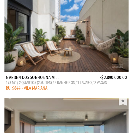
GARDEN DOS SONHOS NA VI...
R$ 2.890.000,00
2
173 M
/ 2 QUARTOS (2 SUITES) / 2 BANHEIROS / 1 LAVABO / 2 VAGAS
RU: 9844 - VILA MARIANA