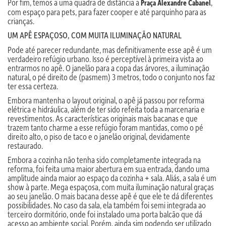
Por fim, temos a uma quadra de distância a
,
Praça Alexandre Cabanel
com espaço para pets, para fazer cooper e até parquinho para as
crianças.
UM APÊ ESPAÇOSO, COM MUITA ILUMINAÇÃO NATURAL
Pode até parecer redundante, mas definitivamente esse apê é um
verdadeiro refúgio urbano. Isso é perceptível à primeira vista ao
entrarmos no apê. O janelão para a copa das árvores, a iluminação
natural, o pé direito de (pasmem) 3 metros, todo o conjunto nos faz
ter essa certeza.
Embora mantenha o layout original, o apê já passou por reforma
elétrica e hidráulica, além de ter sido refeita toda a marcenaria e
revestimentos. As características originais mais bacanas e que
trazem tanto charme a esse refúgio foram mantidas, como o pé
direito alto, o piso de taco e o janelão original, devidamente
restaurado.
Embora a cozinha não tenha sido completamente integrada na
reforma, foi feita uma maior abertura em sua entrada, dando uma
amplitude ainda maior ao espaço da cozinha + sala. Aliás, a sala é um
show à parte. Mega espaçosa, com muita iluminação natural graças
ao seu janelão. O mais bacana desse apê é que ele te dá diferentes
possibilidades. No caso da sala, ela também foi semi integrada ao
terceiro dormitório, onde foi instalado uma porta balcão que dá
acesso ao ambiente social. Porém, ainda sim podendo ser utilizado