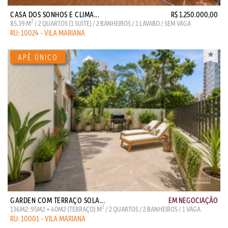
CASA DOS SONHOS E CLIMA...
R$ 1.250.000,00
2
85.39 M
/ 2 QUARTOS (1 SUITE) / 2 BANHEIROS / 1 LAVABO / SEM VAGA
RU: 10024 - VILA MARIANA
GARDEN COM TERRAÇO SOLA...
EM NEGOCIAÇÃO
2
136M2: 95M2 + 40M2 (TERRAÇO) M
/ 2 QUARTOS / 2 BANHEIROS / 1 VAGA
RU: 10001 - VILA MARIANA