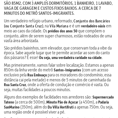
SÃO 85M2, COM 3 AMPLOS DORMITÓRIOS, 1 BANHEIRO, 1 LAVABO,
VAGA DE GARAGEM E CUSTOS FIXOS BAIXOS. A CERCA DE 7
MINUTOS DO METRÔ SANTOS-IMIGRANTES.
Um verdadeiro refúgio urbano, reformado,
Conjunto dos Bancários
, na
e é um
em
(ou Conjunto Santa Cruz)
Vila Mariana
verdadeiro oásis
meio ao caos da cidade. Os
que compõem o
prédios dos anos 50
conjunto, além de serem super charmosos, estão rodeados de uma
vasta área arborizada.
São prédios baixinhos, sem elevador, que conservam toda a vibe da
época. Sabe aquele lugar que te permite acordar ao som do canto
dos pássaros? É esse!
.
Ou seja, uma verdadeira raridade na cidade
Mas primeiramente, vamos falar sobre localização. Estamos a apenas
850m da linha verde do metrô
(com um acesso
Santos-Imigrantes
exclusivo pela
para os moradores do condomínio, essa
Rua Embuaçu
distância cai pela metade) e menos de 5 minutos de caminhada da
, onde a oferta de condução e comércio é vasta. Ou
Rua Santa Cruz
seja, muitas facilidades a poucos minutos.
Alguns dos exemplos de facilidades nos arredores são:
Supermercado
(a cerca de 500m),
(a 450m), a
Tateno
Minuto Pão de Açucar
Padaria
(350m), além do
a apenas 750m. Ou seja,
SanMarino
Da Villa Hortifruti
uma região onde é possível viver a pé.