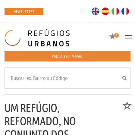
EN
ES
IT
FR
NEWSLETTER
Favoritos
0
Tog
navi
VENDA SEU IMÓVEL
UM REFÚGIO,
Favori
REFORMADO, NO
CONJUNTO DOS