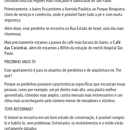
tornando uma das regiões mais cobiçados e valorizadas de São Paulo.
Primeiramente, o bairro fica próximo a Avenida Paulista, ao Parque Ibirapuera,
cheio de serviços e comércios, onde é possível fazer tudo a pé e com muita
segurança.
Além disso, esse predinho se encontra na Rua Estado de Israel, uma das mais
charmosas.
Mais precisamente estamos a passos do café mais bacana do bairro, o
Café
das Coisinhas
, além de estarmos a 800m da estação do metrô Hospital São
Paulo.
PREDINHO ANOS 70
Esse apartamento é para os amantes de predinhos e de arquitetura né. Por
que?
Porque os predinhos possuem características específicas que encantam essas
pessoas, como por exemplo, um pé direito mais alto, uma planta melhor
aproveitada, cômodos mais amplos, custos mensais mais interessantes e um
clima mais aconchegante pelo número menor de moradores e vizinhos.
TOPA REFORMAR?
O imóvel se encontra em um bom estado de conservação, é possível comprá-
lo e habitá-lo, sem problemas. Entretanto, os revestimentos e o estilo estão
certamente datados.