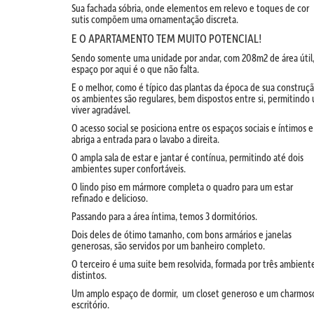
Sua fachada sóbria, onde elementos em relevo e toques de cor
sutis compõem uma ornamentação discreta.
E O APARTAMENTO TEM MUITO POTENCIAL!
Sendo somente uma unidade por andar, com 208m2 de área útil
espaço por aqui é o que não falta.
E o melhor, como é típico das plantas da época de sua construçã
os ambientes são regulares, bem dispostos entre si, permitindo
viver agradável.
O acesso social se posiciona entre os espaços sociais e íntimos e
abriga a entrada para o lavabo a direita.
O ampla sala de estar e jantar é contínua, permitindo até dois
ambientes super confortáveis.
O lindo piso em mármore completa o quadro para um estar
refinado e delicioso.
Passando para a área íntima, temos 3 dormitórios.
Dois deles de ótimo tamanho, com bons armários e janelas
generosas, são servidos por um banheiro completo.
O terceiro é uma suite bem resolvida, formada por três ambient
distintos.
Um amplo espaço de dormir, um closet generoso e um charmos
escritório.