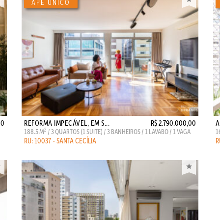
00
REFORMA IMPECÁVEL, EM S...
R$ 2.790.000,00
A
2
188.5 M
/ 3 QUARTOS (1 SUITE) / 3 BANHEIROS / 1 LAVABO / 1 VAGA
1
RU: 10037 - SANTA CECÍLIA
R