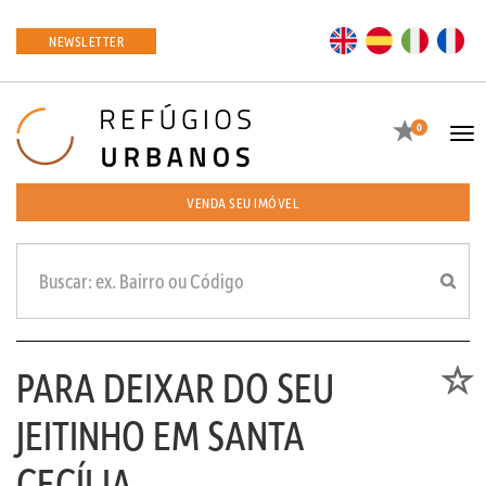
EN
ES
IT
FR
NEWSLETTER
Favoritos
0
Tog
navi
VENDA SEU IMÓVEL
PARA DEIXAR DO SEU
Favori
JEITINHO EM SANTA
CECÍLIA