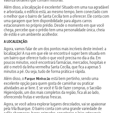
Além disso, a localização é excelente! Situado em uma rua agradável
e arborizada, o edifício está, ao mesmo tempo, bem conectado com
o melhor que o bairro de Santa Cecília tem a oferecer. Ele conta com
uma garagem que tem disponibilidade para alguns carros
estacionarem no próprio prédio. Desde o momento em que você
chega, percebe que o prédio tem uma personalidade única, cheia
de estilo e um ambiente acolhedor.
A LOCALIZAÇÃO:
Agora, vamos falar de um dos pontos mais incríveis deste imóvel: a
localização! A rua em que ele se encontra é super bem situada em
um bairro que oferece tudo o que você precisa no dia a dia. Em
poucos minutos, você encontrará farmácias, mercados, hospitais e
até o metrô da linha vermelha Santa Cecília, que fica a apenas 5
minutos a pé. Ou seja, tudo de forma prática e rápida.
Além disso, o
está bem pertinho, sendo uma
Parque Minhocão
excelente opção para quem gosta de caminhar ou praticar
atividades ao ar livre. E se você é fã de fazer compras, o Sacolão
Higienópolis, um dos mais completos da região, fica ali ao lado,
oferecendo frutas e verduras frescas.
Agora, se você adora explorar lugares descolados, vai se apaixonar
pela Vila Buarque. O bairro conta com uma grande variedade de
cafés charmosos, bares animados, sorveterias e lojas artesanais.