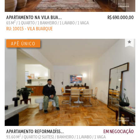
APARTAMENTO NA VILA BUA...
R$ 690.000,00
2
65 M
/ 1 QUARTO / 1 BANHEIRO / 1 LAVABO / 1 VAGA
RU: 10015 - VILA BUARQUE
APARTAMENTO REFORMADÍSS...
EM NEGOCIAÇÃO
2
93.60 M
/ QUARTO (2 SUITES) / BANHEIRO / 1 LAVABO / 1 VAGA