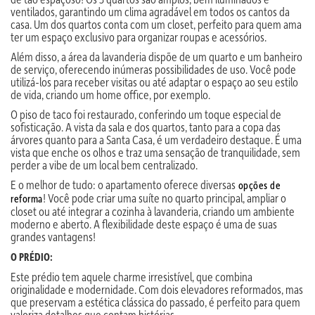
ventilados, garantindo um clima agradável em todos os cantos da
casa. Um dos quartos conta com um closet, perfeito para quem ama
ter um espaço exclusivo para organizar roupas e acessórios.
Além disso, a área da lavanderia dispõe de um quarto e um banheiro
de serviço, oferecendo inúmeras possibilidades de uso. Você pode
utilizá-los para receber visitas ou até adaptar o espaço ao seu estilo
de vida, criando um home office, por exemplo.
O piso de taco foi restaurado, conferindo um toque especial de
sofisticação. A vista da sala e dos quartos, tanto para a copa das
árvores quanto para a Santa Casa, é um verdadeiro destaque. É uma
vista que enche os olhos e traz uma sensação de tranquilidade, sem
perder a vibe de um local bem centralizado.
E o melhor de tudo: o apartamento oferece diversas
opções de
! Você pode criar uma suíte no quarto principal, ampliar o
reforma
closet ou até integrar a cozinha à lavanderia, criando um ambiente
moderno e aberto. A flexibilidade deste espaço é uma de suas
grandes vantagens!
O PRÉDIO:
Este prédio tem aquele charme irresistível, que combina
originalidade e modernidade. Com dois elevadores reformados, mas
que preservam a estética clássica do passado, é perfeito para quem
valoriza detalhes que contam histórias.