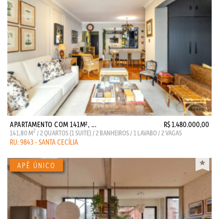
APARTAMENTO COM 141M², ...
R$ 1.480.000,00
2
141,80 M
/ 2 QUARTOS (1 SUITE) / 2 BANHEIROS / 1 LAVABO / 2 VAGAS
RU: 9843 - SANTA CECÍLIA