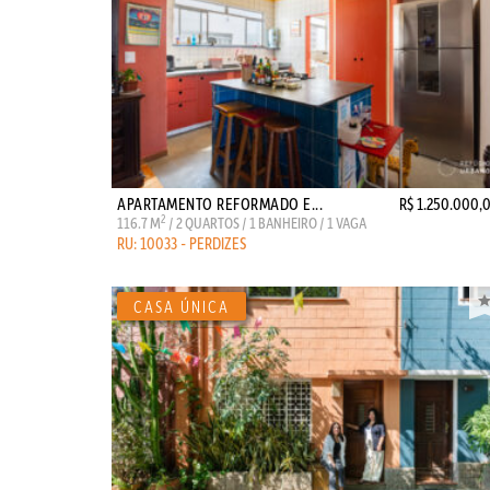
APARTAMENTO REFORMADO E...
R$ 1.250.000,
2
116.7 M
/ 2 QUARTOS / 1 BANHEIRO / 1 VAGA
RU: 10033 - PERDIZES