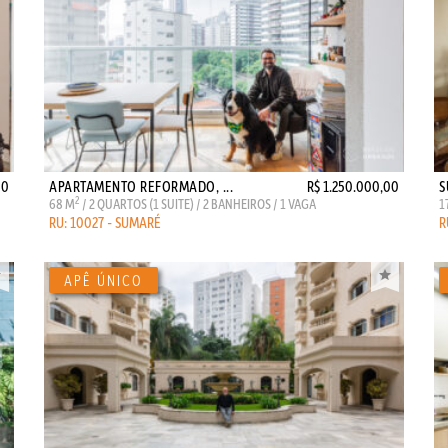
00
APARTAMENTO REFORMADO, ...
R$ 1.250.000,00
S
2
68 M
/ 2 QUARTOS (1 SUITE) / 2 BANHEIROS / 1 VAGA
1
RU: 10027 - SUMARÉ
R