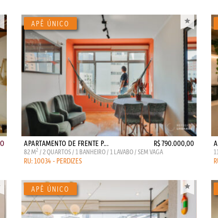
ÃO
APARTAMENTO DE FRENTE P...
R$ 790.000,00
A
2
82 M
/ 2 QUARTOS / 1 BANHEIRO / 1 LAVABO / SEM VAGA
1
RU: 10034 - PERDIZES
R