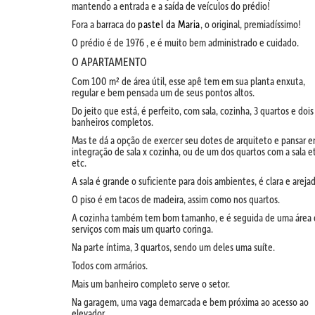
mantendo a entrada e a saída de veículos do prédio!
Fora a barraca do
pastel da Maria
, o original, premiadíssimo!
O prédio é de 1976 , e é muito bem administrado e cuidado.
O APARTAMENTO
Com 100 m² de área útil, esse apê tem em sua planta enxuta,
regular e bem pensada um de seus pontos altos.
Do jeito que está, é perfeito, com sala, cozinha, 3 quartos e dois
banheiros completos.
Mas te dá a opção de exercer seu dotes de arquiteto e pansar 
integração de sala x cozinha, ou de um dos quartos com a sala e
etc.
A sala é grande o suficiente para dois ambientes, é clara e arejad
O piso é em tacos de madeira, assim como nos quartos.
A cozinha também tem bom tamanho, e é seguida de uma área
serviços com mais um quarto coringa.
Na parte íntima, 3 quartos, sendo um deles uma suíte.
Todos com armários.
Mais um banheiro completo serve o setor.
Na garagem, uma vaga demarcada e bem próxima ao acesso ao
elevador.