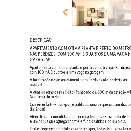
DESCRIÇÃO
APARTAMENTO COM ÓTIMA PLANTA E PERTO DO METRÔ
NAS PERDIZES, COM 100 M², 3 QUARTOS E UMA VAGA 
GARAGEM!
Apartamento com ótima planta e perto do metrô, nas
Perdizes
,
com 100 m², 3 quartos e uma vaga na garagem!
A localização deste apartamento nas Perdizes não poderia ser
melhor!
A duas quadras da rua Heitor Penteado e a 600 m da estação Vi
Madalena do metrô.
Comércio farto e transporte público a uma pequena caminhada
distância!
Além disso, a comodidade de ter uma
feira livre
na porta de ca
é um bônus que agrega charme e funcionalidade ao dia a dia.
Frutas, legumes e hortaliças ao seu dispor, todas às quartas feiras