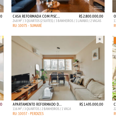
00
CASA REFORMADA COM PISC...
R$ 2.800.000,00
O
2
248 M
/ 3 QUARTOS (2 SUITES) / 3 BANHEIROS / 1 LAVABO / 2 VAGAS
1
RU: 10075 - SUMARÉ
R
ÃO
APARTAMENTO REFORMADO D...
R$ 1.495.000,00
C
2
116 M
/ 3 QUARTOS / 2 BANHEIROS / 1 VAGA
2
RU: 10057 - PERDIZES
R