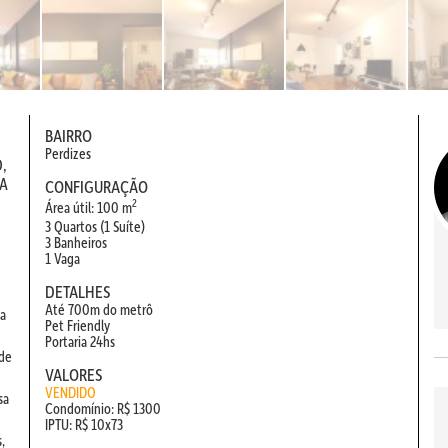
BAIRRO
Perdizes
,
NA
CONFIGURAÇÃO
2
Área útil: 100 m
3 Quartos (1 Suíte)
3 Banheiros
1 Vaga
DETALHES
Até 700m do metrô
la
Pet Friendly
Portaria 24hs
 de
VALORES
VENDIDO
sa
Condomínio: R$ 1300
IPTU: R$ 10x73
,