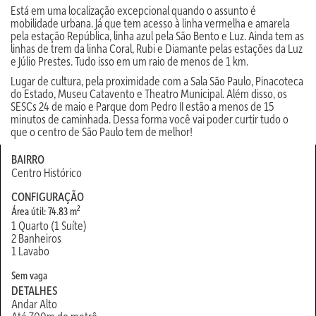
Está em uma localização excepcional quando o assunto é
mobilidade urbana. Já que tem acesso à linha vermelha e amarela
pela estação República, linha azul pela São Bento e Luz. Ainda tem as
linhas de trem da linha Coral, Rubi e Diamante pelas estações da Luz
e Júlio Prestes. Tudo isso em um raio de menos de 1 km.
Lugar de cultura, pela proximidade com a Sala São Paulo, Pinacoteca
do Estado, Museu Catavento e Theatro Municipal. Além disso, os
SESCs 24 de maio e Parque dom Pedro II estão a menos de 15
minutos de caminhada. Dessa forma você vai poder curtir tudo o
que o centro de São Paulo tem de melhor!
BAIRRO
Centro Histórico
CONFIGURAÇÃO
2
Área útil: 74.83 m
1 Quarto (1 Suíte)
2 Banheiros
1 Lavabo
Sem vaga
DETALHES
Andar Alto