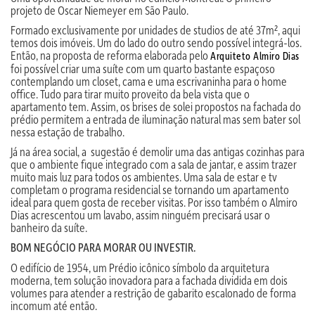
projeto de Oscar Niemeyer em São Paulo.
Formado exclusivamente por unidades de studios de até 37m², aqui
temos dois imóveis. Um do lado do outro sendo possível integrá-los.
Então, na proposta de reforma elaborada pelo
Arquiteto Almiro Dias
foi possível criar uma suíte com um quarto bastante espaçoso
contemplando um closet, cama e uma escrivaninha para o home
office. Tudo para tirar muito proveito da bela vista que o
apartamento tem. Assim, os brises de solei propostos na fachada do
prédio permitem a entrada de iluminação natural mas sem bater sol
nessa estação de trabalho.
Já na área social, a sugestão é demolir uma das antigas cozinhas para
que o ambiente fique integrado com a sala de jantar, e assim trazer
muito mais luz para todos os ambientes. Uma sala de estar e tv
completam o programa residencial se tornando um apartamento
ideal para quem gosta de receber visitas. Por isso também o Almiro
Dias acrescentou um lavabo, assim ninguém precisará usar o
banheiro da suíte.
BOM NEGÓCIO PARA MORAR OU INVESTIR.
O edifício de 1954, um Prédio icônico símbolo da arquitetura
moderna, tem solução inovadora para a fachada dividida em dois
volumes para atender a restrição de gabarito escalonado de forma
incomum até então.