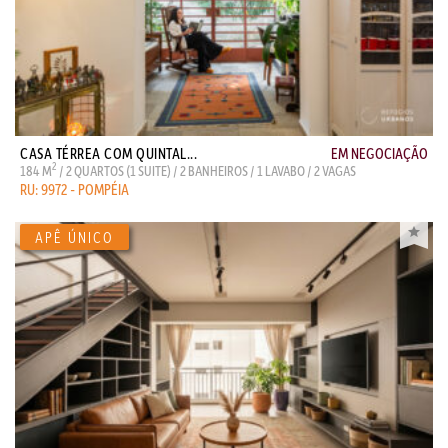
CASA TÉRREA COM QUINTAL...
EM NEGOCIAÇÃO
2
184 M
/ 2 QUARTOS (1 SUITE) / 2 BANHEIROS / 1 LAVABO / 2 VAGAS
RU: 9972 - POMPÉIA