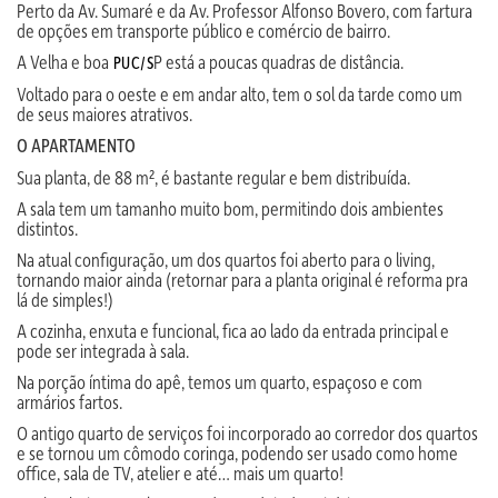
Perto da Av. Sumaré e da Av. Professor Alfonso Bovero, com fartura
de opções em transporte público e comércio de bairro.
A Velha e boa
P está a poucas quadras de distância.
PUC/S
Voltado para o oeste e em andar alto, tem o sol da tarde como um
de seus maiores atrativos.
O APARTAMENTO
Sua planta, de 88 m², é bastante regular e bem distribuída.
A sala tem um tamanho muito bom, permitindo dois ambientes
distintos.
Na atual configuração, um dos quartos foi aberto para o living,
tornando maior ainda (retornar para a planta original é reforma pra
lá de simples!)
A cozinha, enxuta e funcional, fica ao lado da entrada principal e
pode ser integrada à sala.
Na porção íntima do apê, temos um quarto, espaçoso e com
armários fartos.
O antigo quarto de serviços foi incorporado ao corredor dos quartos
e se tornou um cômodo coringa, podendo ser usado como home
office, sala de TV, atelier e até… mais um quarto!