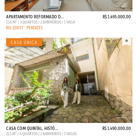
APARTAMENTO REFORMADO D...
R$ 1.495.000,00
2
116 M
/ 3 QUARTOS / 2 BANHEIROS / 1 VAGA
RU: 10057 - PERDIZES
CASA COM QUINTAL, HISTÓ...
R$ 1.490.000,00
2
221 M
/ 4 QUARTOS / 2 BANHEIROS / 3 VAGAS