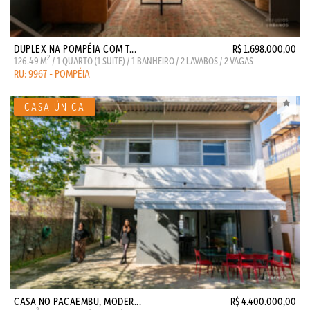
DUPLEX NA POMPÉIA COM T...
R$ 1.698.000,00
2
126.49 M
/ 1 QUARTO (1 SUITE) / 1 BANHEIRO / 2 LAVABOS / 2 VAGAS
RU: 9967 - POMPÉIA
CASA NO PACAEMBU, MODER...
R$ 4.400.000,00