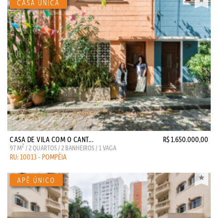
CASA DE VILA COM O CANT...
R$ 1.650.000,00
2
97 M
/ 2 QUARTOS / 2 BANHEIROS / 1 VAGA
RU: 10013 - POMPÉIA