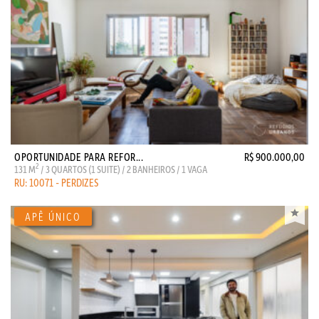
OPORTUNIDADE PARA REFOR...
R$ 900.000,00
2
131 M
/ 3 QUARTOS (1 SUITE) / 2 BANHEIROS / 1 VAGA
RU: 10071 - PERDIZES