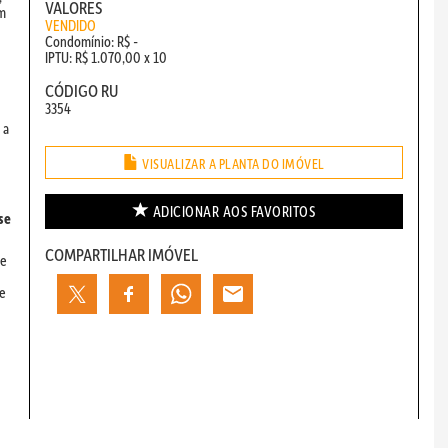
VALORES
um
VENDIDO
Condomínio: R$ -
IPTU: R$ 1.070,00 x 10
CÓDIGO RU
3354
 a
VISUALIZAR A PLANTA DO IMÓVEL
ADICIONAR AOS
FAVORITOS
se
COMPARTILHAR IMÓVEL
 e
de