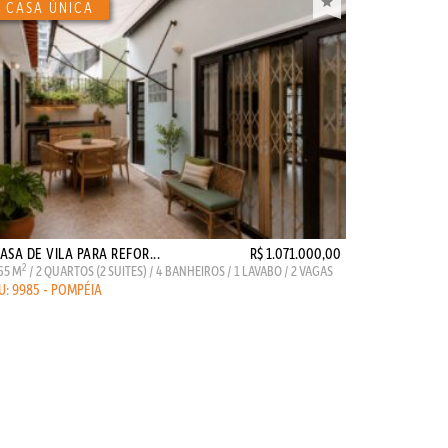
ASA DE VILA PARA REFOR...
R$ 1.071.000,00
2
65 M
/ 2 QUARTOS (2 SUITES) / 4 BANHEIROS / 1 LAVABO / 2 VAGAS
U: 9985 - POMPÉIA