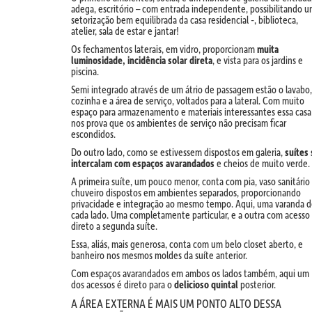
adega, escritório – com entrada independente, possibilitando 
setorização bem equilibrada da casa residencial -, biblioteca,
atelier, sala de estar e jantar!
Os fechamentos laterais, em vidro, proporcionam
muita
luminosidade, incidência solar direta
, e vista para os jardins e
piscina.
Semi integrado através de um átrio de passagem estão o lavabo,
cozinha e a área de serviço, voltados para a lateral. Com muito
espaço para armazenamento e materiais interessantes essa casa
nos prova que os ambientes de serviço não precisam ficar
escondidos.
Do outro lado, como se estivessem dispostos em galeria,
suítes 
intercalam com espaços avarandados
e cheios de muito verde.
A primeira suíte, um pouco menor, conta com pia, vaso sanitário
chuveiro dispostos em ambientes separados, proporcionando
privacidade e integração ao mesmo tempo. Aqui, uma varanda 
cada lado. Uma completamente particular, e a outra com acesso
direto a segunda suíte.
Essa, aliás, mais generosa, conta com um belo closet aberto, e
banheiro nos mesmos moldes da suíte anterior.
Com espaços avarandados em ambos os lados também, aqui um
dos acessos é direto para o
delicioso quintal
posterior.
A ÁREA EXTERNA É MAIS UM PONTO ALTO DESSA