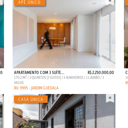
00
APARTAMENTO COM 3 SUÍTE...
R$ 2.250.000,00
C
2
170.2 M
/ 3 QUARTOS (3 SUITES) / 4 BANHEIROS / 1 LAVABO / 3
1
VAGAS
R
RU: 9995 - JARDIM GUEDALA