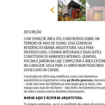
DESCRIÇÃO
COM 195M2 DE ÁREA ÚTIL CONSTRUÍDOS SOBRE UM
TERRENO DE MAIS DE 500M2, ESSA GENEROSA
RESIDÊNCIA ESBANJA ARQUITETURA. SALA PARA
DIVERSOS USOS, COZINHA INTEGRADA E DUAS SUÍTES
CONSTITUEM OS AMBIENTES INTERNOS. QUINTAIS,
PISCINA E JARDIM NA LAJE COMPLETAM A ÁREA EXTERN
NA GARAGEM, VAGA PARA 3 CARROS NUM PEDACINHO
SOSSEGADO DA CIDADE.
Construída em 2014 essa residência conta com elementos
arquitetônicos importantes como
pé direito generoso
, mezani
– onde está uma das bibliotecas mais legais que já vimos, com
espaço para mais de mil livros! – vãos livres, fechamentos em pa
de vidro e muitos outros detalhes interessantes.
MORAR AQUI É RESPIRAR ARQUITETURA.
O primeiro ambientes, social, é um híbrido de galeria de entrada