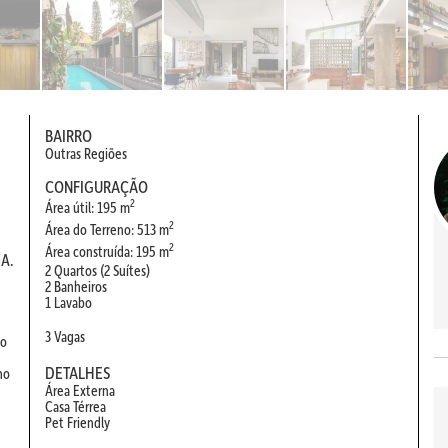
BAIRRO
Outras Regiões
CONFIGURAÇÃO
2
Área útil: 195 m
2
Área do Terreno: 513 m
2
Área construída: 195 m
A.
2 Quartos (2 Suítes)
2 Banheiros
1 Lavabo
3 Vagas
no
DETALHES
no
Área Externa
Casa Térrea
Pet Friendly
,