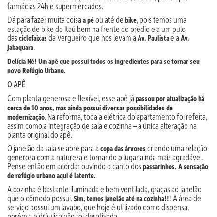
farmácias 24h e supermercados.
Dá para fazer muita coisa
ou até de
, pois temos uma
a pé
bike
estação de bike do Itaú bem na frente do prédio e a um pulo
das
da Vergueiro que nos levam a
e a
ciclofaixas
Av. Paulista
Av.
.
Jabaquara
Delícia Né! Um apê que possui todos os ingredientes para se tornar seu
novo Refúgio Urbano.
O APÊ
Com planta generosa e flexível, esse apê já
passou por atualização há
cerca de 10 anos, mas ainda possui diversas possibilidades de
. Na reforma, toda a elétrica do apartamento foi refeita,
modernização
assim como a integração de sala e cozinha – a única alteração na
planta original do apê.
O janelão da sala se abre para a
criando uma relação
copa das árvores
generosa com a natureza e tornando o lugar ainda mais agradável.
Pense então em acordar ouvindo o canto dos
passarinhos. A sensação
de refúgio urbano aqui é latente.
A cozinha é bastante iluminada e bem ventilada, graças ao janelão
que o cômodo possui.
A área de
Sim, temos janelão até na cozinha!!!
serviço possui um lavabo, que hoje é utilizado como dispensa,
porém a hidráulica não foi desativada.