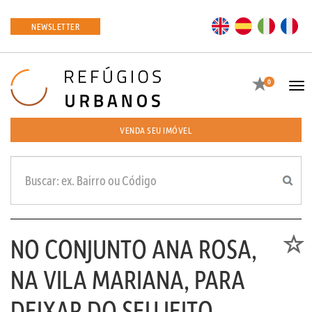
EN
ES
IT
FR
NEWSLETTER
Favoritos
0
Tog
navi
VENDA SEU IMÓVEL
NO CONJUNTO ANA ROSA,
Favori
NA VILA MARIANA, PARA
DEIXAR DO SEU JEITO