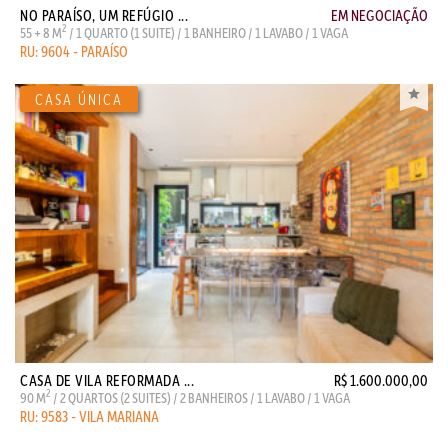
NO PARAÍSO, UM REFÚGIO ...
EM NEGOCIAÇÃO
2
55 + 8 M
/ 1 QUARTO (1 SUITE) / 1 BANHEIRO / 1 LAVABO / 1 VAGA
RU: 9604 - PARAÍSO
CASA DE VILA REFORMADA ...
R$ 1.600.000,00
2
90 M
/ 2 QUARTOS (2 SUITES) / 2 BANHEIROS / 1 LAVABO / 1 VAGA
RU: 9583 - VILA MARIANA