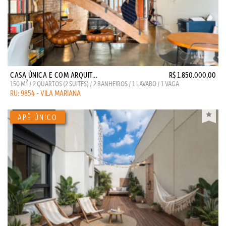
CASA ÚNICA E COM ARQUIT...
R$ 1.850.000,00
2
150 M
/ 2 QUARTOS (2 SUITES) / 2 BANHEIROS / 1 LAVABO / 1 VAGA
RU: 9854 - VILA MARIANA