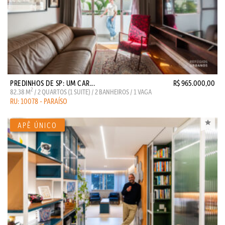
PREDINHOS DE SP: UM CAR...
R$ 965.000,00
2
82.38 M
/ 2 QUARTOS (1 SUITE) / 2 BANHEIROS / 1 VAGA
RU: 10078 - PARAÍSO