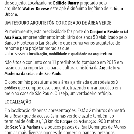
do seu jeito. Localizado no
projetado pelo
Edifício Umary
arquiteto
este apê é sinônimo legítimo de
Walter Kneese
Refúgio
.
Urbano
UM TESOURO ARQUITETÔNICO RODEADO DE ÁREA VERDE
Primeiramente, esta preciosidade faz parte do
Conjunto Residencial
, empreendimento imobiliário dos anos 50 viabilizado pelo
Ana Rosa
Banco Hipotecário Lar Brasileiro que reuniu vários arquitetos de
renome para projetar moradias que
valorizassem
,
e
.
localização
mobilidade
qualidade na arquitetura
Não à toa o conjunto com 11 predinhos foi tombado em 2015 em
razão da sua importância para a cultura e história da
Arquitetura
.
Moderna da cidade de São Paulo
O condomínio possui uma bela área ajardinada que rodeia os
3
que compõe esse conjunto, trazendo um ar bucólico em
prédios
meio ao caos de São Paulo. Ou seja, um verdadeiro refúgio.
LOCALIZAÇÃO
E a localização dispensa apresentações. Está a 2 minutos do metrô
Ana Rosa (que dá acesso às linhas verde e azul e também ao
terminal de ônibus), 1,3 km do
, 900 metros
Parque da Aclimação
do
e a poucos passos da Rua Domingos de Morais
Sesc Vila Mariana
com as mais diversas opções de comércio, bancos, petshops,