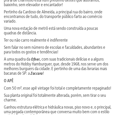
baixinho, sem elevador e encantador!
Pertinho da Cardoso de Almeida, a principal rua do bairro, onde
encontramos de tudo, do transporte público farto ao comércio
variado.
Uma nova estação de metrô está sendo construída a poucas
quadras de distância.
Ter ou não carro realmente é indiferente
Sem falar no sem número de escolas e faculdades, abundantes e
para todos os gostos e tendências!
A uma quadra da
com suas tradicionais delícias e a alguns
Ofner
,
metros do Hobby Hamburguer, que, desde 1968, nos serve um dos
melhores burguers da cidade. E pertinho de uma das livrarias mais
bacanas de SP: a
!
Zaccara
O APÊ
Com 50 m², esse apê vintage foi total e completamente repaginado!
Sua planta original foi totalmente alterada, porém, sem tirar o seu
charme.
Ganhou estrutura elétrica e hidráulica novas, piso novo e, o principal,
uma pegada contemporãnea que conversa muito bem com o estilo