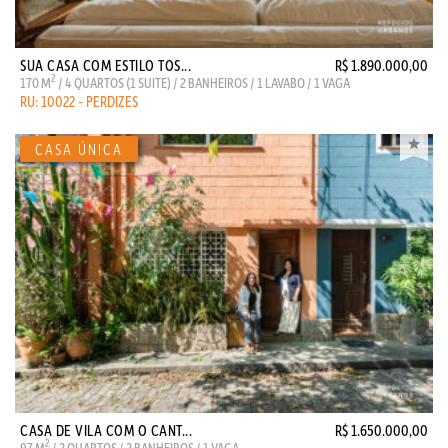
SUA CASA COM ESTILO TOS...
R$ 1.890.000,00
2
170 M
/ 4 QUARTOS (1 SUITE) / 2 BANHEIROS / 1 LAVABO / 1 VAGA
RU: 10022 - PERDIZES
CASA DE VILA COM O CANT...
R$ 1.650.000,00
2
97 M
/ 2 QUARTOS / 2 BANHEIROS / 1 VAGA