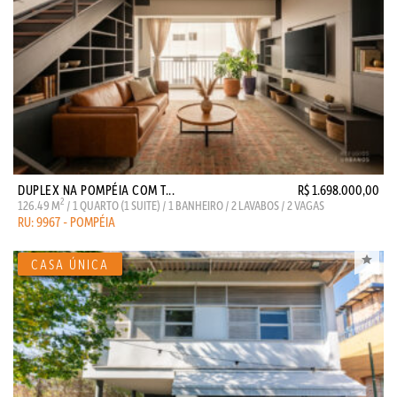
DUPLEX NA POMPÉIA COM T...
R$ 1.698.000,00
2
126.49 M
/ 1 QUARTO (1 SUITE) / 1 BANHEIRO / 2 LAVABOS / 2 VAGAS
RU: 9967 - POMPÉIA