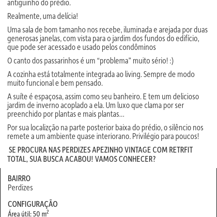
antiguinho do prédio.
Realmente, uma delícia!
Uma sala de bom tamanho nos recebe, iluminada e arejada por duas
generosas janelas, com vista para o jardim dos fundos do edifício,
que pode ser acessado e usado pelos condôminos
O canto dos passarinhos é um “problema” muito sério! :)
A cozinha está totalmente integrada ao living. Sempre de modo
muito funcional e bem pensado.
A suíte é espaçosa, assim como seu banheiro. E tem um delicioso
jardim de inverno acoplado a ela. Um luxo que clama por ser
preenchido por plantas e mais plantas…
Por sua localizção na parte posterior baixa do prédio, o silêncio nos
remete a um ambiente quase interiorano. Privilégio para poucos!
SE PROCURA NAS PERDIZES APEZINHO VINTAGE COM RETRFIT
TOTAL, SUA BUSCA ACABOU! VAMOS CONHECER?
BAIRRO
Perdizes
CONFIGURAÇÃO
2
Área útil: 50 m