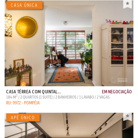
CASA TÉRREA COM QUINTAL...
EM NEGOCIAÇÃO
2
184 M
/ 2 QUARTOS (1 SUITE) / 2 BANHEIROS / 1 LAVABO / 2 VAGAS
RU: 9972 - POMPÉIA