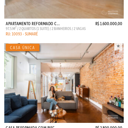
APARTAMENTO REFORMADO C...
R$ 1.600.000,00
2
97.5 M
/ 2 QUARTOS (1 SUITE) / 2 BANHEIROS / 2 VAGAS
RU: 10093 - SUMARÉ
CASA REFORMADA COM PISC...
R$ 2.800.000,00