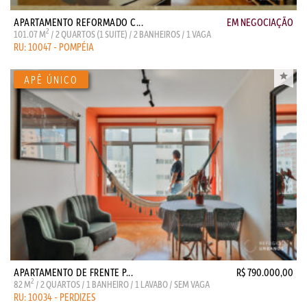
APARTAMENTO REFORMADO C...
EM NEGOCIAÇÃO
2
101.07 M
/ 2 QUARTOS (1 SUITE) / 2 BANHEIROS / 1 VAGA
RU: 10047 - POMPÉIA
APARTAMENTO DE FRENTE P...
R$ 790.000,00
2
82 M
/ 2 QUARTOS / 1 BANHEIRO / 1 LAVABO / SEM VAGA
RU: 10034 - PERDIZES