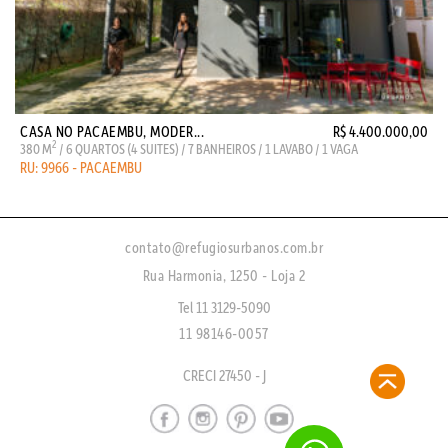
CASA NO PACAEMBU, MODER...
R$ 4.400.000,00
2
380 M
/ 6 QUARTOS (4 SUITES) / 7 BANHEIROS / 1 LAVABO / 1 VAGA
RU: 9966 - PACAEMBU
contato@refugiosurbanos.com.br
Rua Harmonia, 1250 - Loja 2
Tel 11 3129-5090
11 98146-0057
CRECI 27450 - J