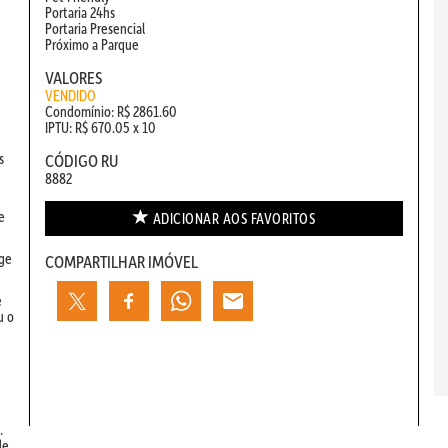
Portaria 24hs
Portaria Presencial
Próximo a Parque
VALORES
VENDIDO
Condomínio: R$ 2861.60
IPTU: R$ 670.05 x 10
s
CÓDIGO RU
8882
e
ADICIONAR AOS
FAVORITOS
nge
COMPARTILHAR IMÓVEL
e
u o
.
de