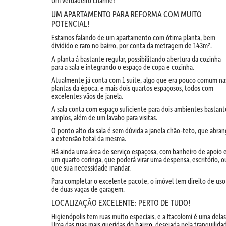
Um verdadeiro charme!
UM APARTAMENTO PARA REFORMA COM MUITO
POTENCIAL!
Estamos falando de um apartamento com ótima planta, bem
dividido e raro no bairro, por conta da metragem de 143m².
A planta á bastante regular, possibilitando abertura da cozinha
para a sala e integrando o espaço de copa e cozinha.
Atualmente já conta com 1 suíte, algo que era pouco comum na
plantas da época, e mais dois quartos espaçosos, todos com
excelentes vãos de janela.
A sala conta com espaço suficiente para dois ambientes bastant
amplos, além de um lavabo para visitas.
O ponto alto da sala é sem dúvida a janela chão-teto, que abra
a extensão total da mesma.
Há ainda uma área de serviço espaçosa, com banheiro de apoio 
um quarto coringa, que poderá virar uma despensa, escritório, o
que sua necessidade mandar.
Para completar o excelente pacote, o imóvel tem direito de uso
de duas vagas de garagem.
LOCALIZAÇÃO EXCELENTE: PERTO DE TUDO!
Higienópolis tem ruas muito especiais, e a Itacolomi é uma delas
Uma das ruas mais queridas do
bairro
, desejada pela tranquilida