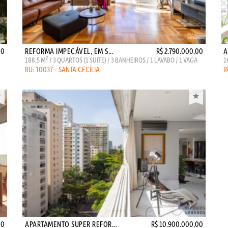
00
REFORMA IMPECÁVEL, EM S...
R$ 2.790.000,00
A
2
188.5 M
/ 3 QUARTOS (1 SUITE) / 3 BANHEIROS / 1 LAVABO / 1 VAGA
1
RU: 10037 - SANTA CECÍLIA
R
00
APARTAMENTO SUPER REFOR...
R$ 10.900.000,00