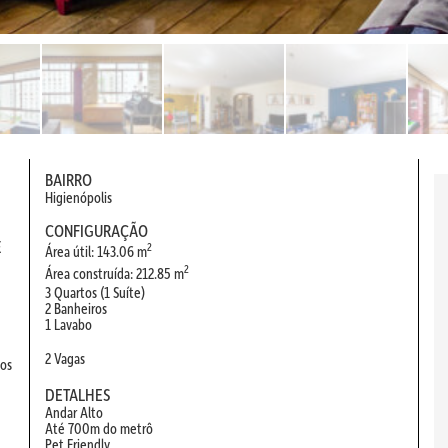
BAIRRO
Higienópolis
CONFIGURAÇÃO
E
2
Área útil: 143.06 m
2
Área construída: 212.85 m
3 Quartos (1 Suíte)
2 Banheiros
1 Lavabo
2 Vagas
 os
DETALHES
Andar Alto
Até 700m do metrô
Pet Friendly