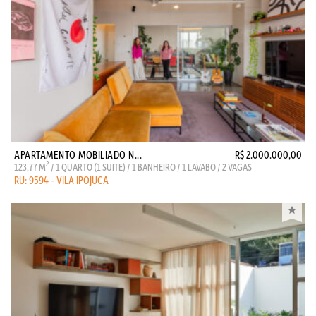
APARTAMENTO MOBILIADO N...
R$ 2.000.000,00
2
123,77 M
/ 1 QUARTO (1 SUITE) / 1 BANHEIRO / 1 LAVABO / 2 VAGAS
RU: 9594 - VILA IPOJUCA