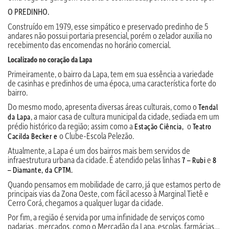
O PREDINHO.
Construído em 1979, esse simpático e preservado predinho de 5
andares não possui portaria presencial, porém o zelador auxilia no
recebimento das encomendas no horário comercial.
Localizado no coração da Lapa
Primeiramente, o bairro da Lapa, tem em sua essência a variedade
de casinhas e predinhos de uma época, uma característica forte do
bairro.
Do mesmo modo, apresenta diversas áreas culturais, como o
Tendal
, a maior casa de cultura municipal da cidade, sediada em um
da Lapa
prédio histórico da região; assim como a
o
Estação Ciência,
Teatro
o Clube-Escola Pelezão.
Cacilda Becker e
Atualmente, a Lapa é um dos bairros mais bem servidos de
infraestrutura urbana da cidade. É atendido pelas linhas
e
7 – Rubi
8
– Diamante, da CPTM.
Quando pensamos em mobilidade de carro, já que estamos perto de
principais vias da Zona Oeste, com fácil acesso à Marginal Tietê e
Cerro Corá, chegamos a qualquer lugar da cidade.
Por fim, a região é servida por uma infinidade de serviços como
padarias , mercados, como o Mercadão da Lapa, escolas, farmácias…