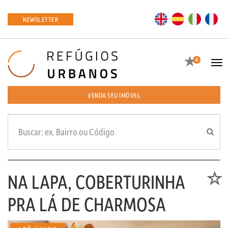
EN
ES
IT
FR
NEWSLETTER
Favoritos
0
Tog
navi
VENDA SEU IMÓVEL
NA LAPA, COBERTURINHA
Favori
PRA LÁ DE CHARMOSA