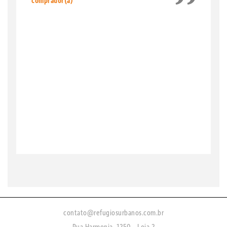
comprador(a)
contato@refugiosurbanos.com.br
Rua Harmonia, 1250 - Loja 2