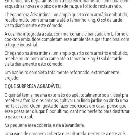
Entrando, nos deparamos com a sala extremamente iluminada com
esquadrias novas e o piso de madeira, que foi todo restaurando.
Chegando na área íntima, um amplo quarto com armário embutido,
recebe muito bem uma cama até o tamanho king. O sol da tarde
visita diariamente este cômodo.
A cozinha integrada a sala, com marcenaria e bancada em L, forno e
cooktop embutidos completam esse ambiente super funcional com
o toque industrial.
Chegando na área íntima, um amplo quarto com armário embutido,
recebe muito bem uma cama até o tamanho king. O sol da tarde
visita diariamente este cômodo.
Um banheiro completo totalmente reformado, extremamente
arejado.
E QUE SURPRESA AGRADÁVEL!
O quintal tem a mesma extensão do apê, totalmente solar, ideal pra
receber a família e os amigos, cultivar um lindo jardim ou ainda uma
horta caseira. Quem gosta de fazer exercícios em casa, penso que
esse possa ser o lugar. E por último, cantinho perfeito para desfrutar
o nascer do sol.
Na pequena área coberta, está a lavanderia.
Uma vaga de garagem coberta e escriturada, pertence a este apê.